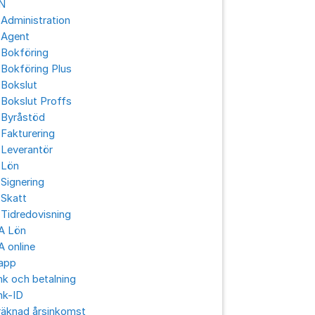
N
Administration
 Agent
 Bokföring
Bokföring Plus
 Bokslut
Bokslut Proffs
 Byråstöd
Fakturering
 Leverantör
 Lön
Signering
 Skatt
Tidredovisning
A Lön
 online
app
k och betalning
nk-ID
räknad årsinkomst