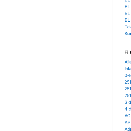
BL 
BL
BL
BL
Te
Ku
Fil
All
Inl
0-
25
25
25
3 d
4 d
AG
AP
Adr