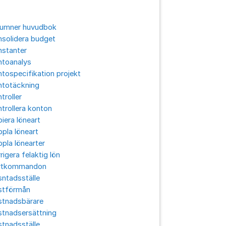
lumner huvudbok
solidera budget
nstanter
ntoanalys
tospecifikation projekt
ntotäckning
troller
trollera konton
iera löneart
pla löneart
pla lönearter
rigera felaktig lön
rtkommandon
ntadsställe
stförmån
stnadsbärare
stnadsersättning
tnadsställe