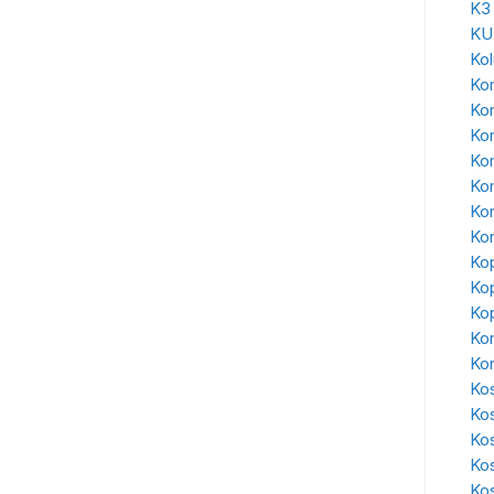
K3
KU
Ko
Kon
Ko
Ko
Kon
Ko
Kon
Kon
Kop
Kop
Kop
Kor
Ko
Kos
Ko
Ko
Ko
Kos