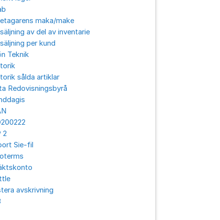
ab
retagarens maka/make
säljning av del av inventarie
säljning per kund
ön Teknik
torik
torik sålda artiklar
ta Redovisningsbyrå
nddagis
AN
O200222
 2
ort Sie-fil
coterms
äktskonto
ttle
tera avskrivning
3