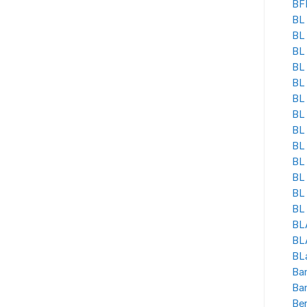
BF
BL 
BL
BL
BL 
BL
BL 
BL
BL 
BL
BL
BL 
BL
BL 
BL
BLA
BL
Ban
Ba
Be