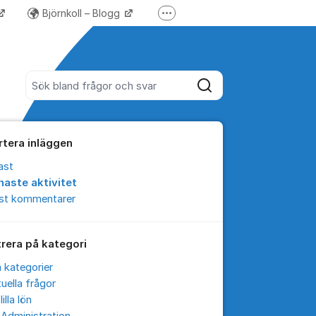
Björnkoll – Blogg
Fler supportlänkar
Forum för Lundify
Sök bland alla inlägg
Sök
rtera inläggen
ast
naste aktivitet
est kommentarer
trera på kategori
a kategorier
uella frågor
lilla lön