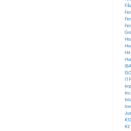
Få
Fö
För
För
Gr
His
His
Hit
Hu
IB
IS
ITP
Imp
In
Int
Ize
Jus
K1
K2