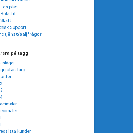
Administration
 Lön plus
 Bokslut
 Skatt
knisk Support
ndtjänst/säljfrågor
trera på tagg
a inlägg
ägg utan tagg
konton
12
13
14
ecimaler
ecimaler
I
I
esslista kunder