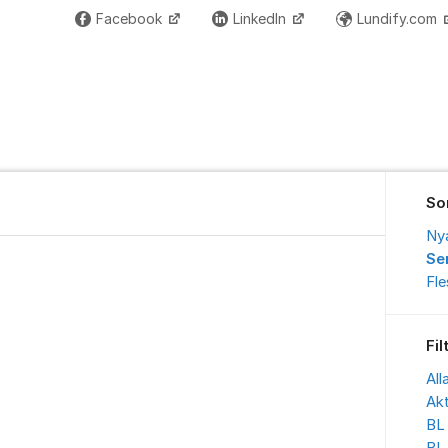
Facebook
LinkedIn
Lundify.com
So
Ny
Se
Fl
Fil
All
Akt
BL 