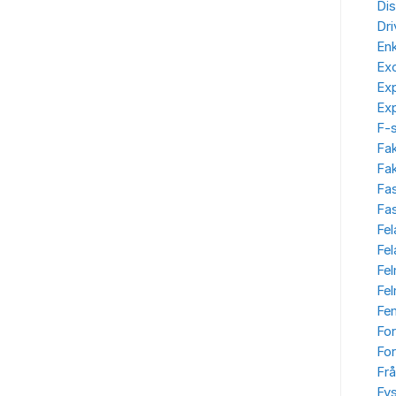
Dis
Dr
Enk
Ex
Ex
Ex
F-
Fa
Fak
Fa
Fas
Fel
Fe
Fe
Fe
Fe
Fo
For
Frå
Fys