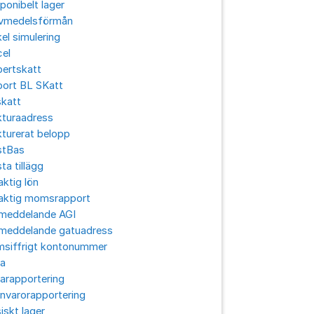
ponibelt lager
ivmedelsförmån
el simulering
cel
pertskatt
port BL SKatt
skatt
kturaadress
turerat belopp
stBas
ta tillägg
aktig lön
laktig momsrapport
lmeddelande AGI
lmeddelande gatuadress
msiffrigt kontonummer
ra
arapportering
nvarorapportering
iskt lager