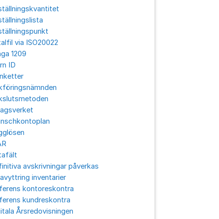
tällningskvantitet
tällningslista
tällningspunkt
alfil via ISO20022
aga 1209
rn ID
nketter
kföringsnämnden
kslutsmetoden
lagsverket
anschkontoplan
gglösen
ÅR
afält
initiva avskrivningar påverkas
avyttring inventarier
ferens kontoreskontra
ferens kundreskontra
itala Årsredovisningen