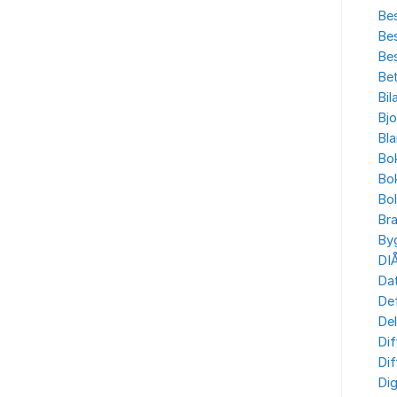
Bes
Bes
Bes
Bet
Bil
Bjo
Bla
Bo
Bo
Bo
Br
By
DI
Dat
Def
Del
Dif
Dif
Dig