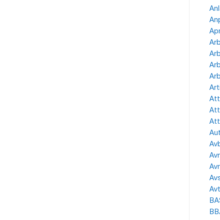
Anl
Anp
Apr
Ar
Arb
Arb
Arb
Art
Att
Att
Att
Aut
Avb
Avr
Avr
Avs
Avt
BA
BB