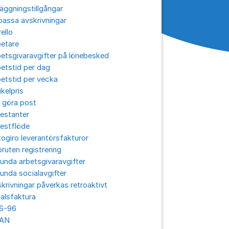
äggningstillgångar
assa avskrivningar
ello
betare
etsgivaravgifter på lönebesked
etstid per dag
etstid per vecka
ikelpris
 göra post
estanter
estflöde
ogiro leverantörsfakturor
ruten registrering
unda arbetsgivaravgifter
unda socialavgifter
krivningar påverkas retroaktivt
alsfaktura
S-96
AN