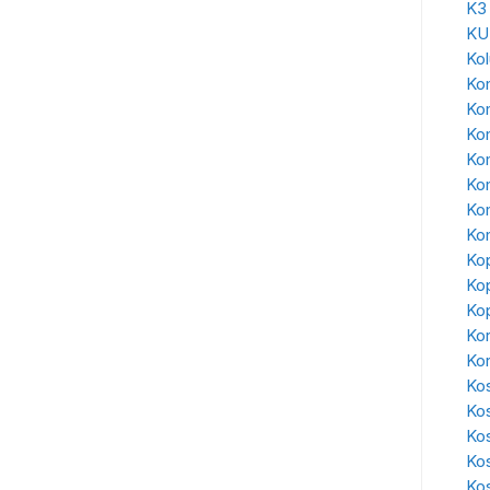
K3
KU
Ko
Kon
Ko
Ko
Kon
Ko
Kon
Kon
Kop
Kop
Kop
Kor
Ko
Kos
Ko
Ko
Ko
Kos