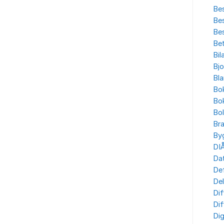
Bes
Bes
Bes
Bet
Bil
Bjo
Bla
Bo
Bo
Bo
Br
By
DI
Dat
Def
Del
Dif
Dif
Dig