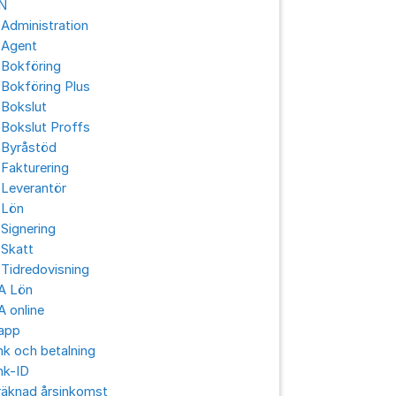
N
Administration
 Agent
 Bokföring
Bokföring Plus
 Bokslut
Bokslut Proffs
 Byråstöd
Fakturering
 Leverantör
 Lön
Signering
 Skatt
Tidredovisning
A Lön
 online
app
k och betalning
nk-ID
räknad årsinkomst