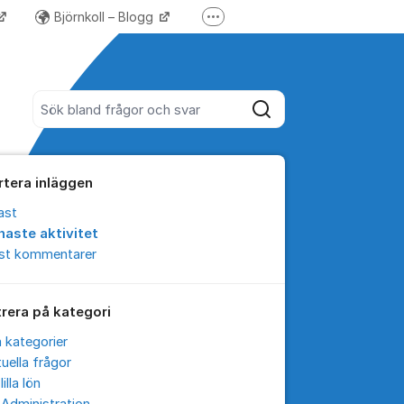
Björnkoll – Blogg
Fler supportlänkar
Forum för Lundify
Sök bland alla inlägg
Sök
rtera inläggen
ast
naste aktivitet
est kommentarer
trera på kategori
a kategorier
uella frågor
lilla lön