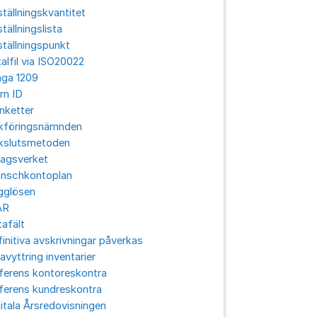
tällningskvantitet
tällningslista
tällningspunkt
alfil via ISO20022
aga 1209
rn ID
nketter
kföringsnämnden
kslutsmetoden
lagsverket
anschkontoplan
gglösen
ÅR
afält
initiva avskrivningar påverkas
avyttring inventarier
ferens kontoreskontra
ferens kundreskontra
itala Årsredovisningen