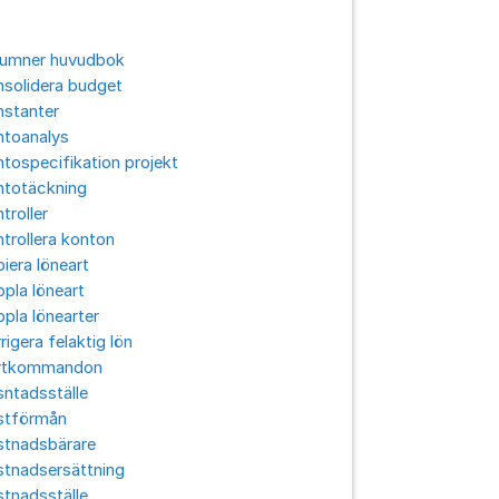
lumner huvudbok
solidera budget
nstanter
ntoanalys
tospecifikation projekt
ntotäckning
troller
trollera konton
iera löneart
pla löneart
pla lönearter
rigera felaktig lön
rtkommandon
ntadsställe
stförmån
stnadsbärare
stnadsersättning
tnadsställe