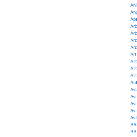
Anl
Anp
Apr
Ar
Arb
Arb
Arb
Art
Att
Att
Att
Aut
Avb
Avr
Avr
Avs
Avt
BA
BB