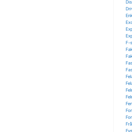
Dis
Dr
Enk
Ex
Ex
Ex
F-
Fa
Fak
Fa
Fas
Fel
Fe
Fe
Fe
Fe
Fo
For
Frå
Fys