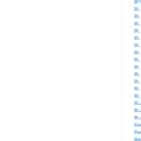
BF
BL 
BL
BL
BL 
BL
BL 
BL
BL 
BL
BL
BL 
BL
BL 
BL
BLA
BL
Ban
Ba
Be