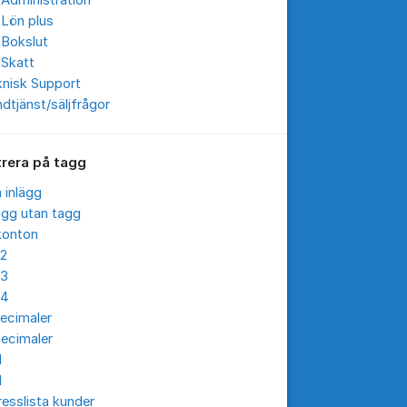
Administration
 Lön plus
 Bokslut
 Skatt
knisk Support
dtjänst/säljfrågor
trera på tagg
a inlägg
ägg utan tagg
konton
12
13
14
ecimaler
ecimaler
I
I
esslista kunder