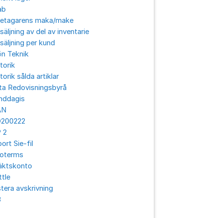
ab
retagarens maka/make
säljning av del av inventarie
säljning per kund
ön Teknik
torik
torik sålda artiklar
ta Redovisningsbyrå
nddagis
AN
O200222
 2
ort Sie-fil
coterms
äktskonto
ttle
tera avskrivning
3