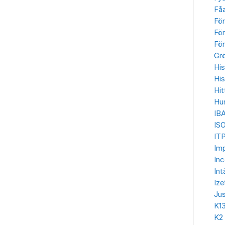
Få
Fö
För
För
Gr
His
His
Hit
Hu
IB
IS
ITP
Imp
In
Int
Ize
Jus
K1
K2