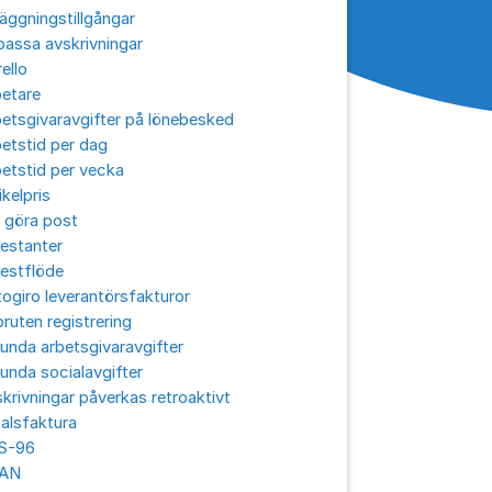
äggningstillgångar
assa avskrivningar
ello
betare
etsgivaravgifter på lönebesked
etstid per dag
etstid per vecka
ikelpris
 göra post
estanter
estflöde
ogiro leverantörsfakturor
ruten registrering
unda arbetsgivaravgifter
unda socialavgifter
krivningar påverkas retroaktivt
alsfaktura
S-96
AN