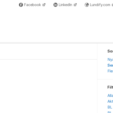
Facebook
LinkedIn
Lundify.com
So
Ny
Se
Fl
Fil
All
Akt
BL 