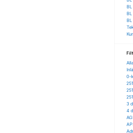
BL 
BL
BL
BL
Te
Kun
Fil
All
Inl
0-
25
25
25
3 d
4 d
AG
AP
Adr