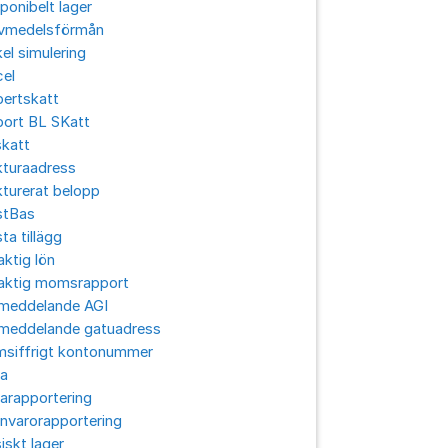
ponibelt lager
ivmedelsförmån
el simulering
cel
pertskatt
port BL SKatt
skatt
kturaadress
turerat belopp
stBas
ta tillägg
aktig lön
laktig momsrapport
lmeddelande AGI
lmeddelande gatuadress
msiffrigt kontonummer
ra
arapportering
nvarorapportering
iskt lager