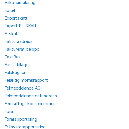
Enkel simulering
Excel
Expertskatt
Export BL SKatt
F-skatt
Fakturaadress
Fakturerat belopp
FastBas
Fasta tillägg
Felaktig lön
Felaktig momsrapport
Felmeddelande AGI
Felmeddelande gatuadress
Femsiffrigt kontonummer
Fora
Forarapportering
Frånvarorapportering