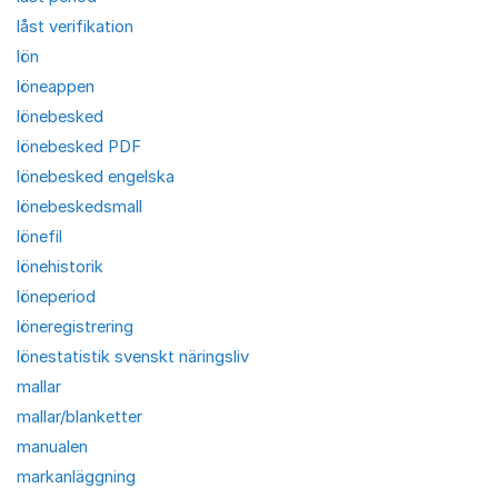
låst verifikation
lön
löneappen
lönebesked
lönebesked PDF
lönebesked engelska
lönebeskedsmall
lönefil
lönehistorik
löneperiod
löneregistrering
lönestatistik svenskt näringsliv
mallar
mallar/blanketter
manualen
markanläggning