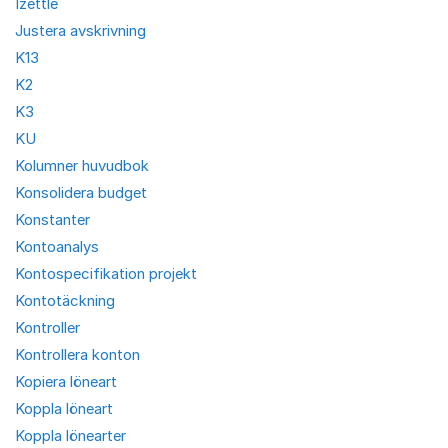
Izettle
Justera avskrivning
K13
K2
K3
KU
Kolumner huvudbok
Konsolidera budget
Konstanter
Kontoanalys
Kontospecifikation projekt
Kontotäckning
Kontroller
Kontrollera konton
Kopiera löneart
Koppla löneart
Koppla lönearter