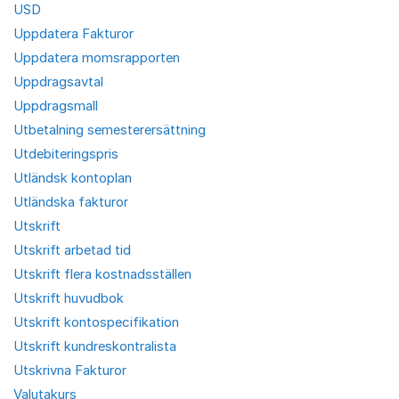
USD
Uppdatera Fakturor
Uppdatera momsrapporten
Uppdragsavtal
Uppdragsmall
Utbetalning semesterersättning
Utdebiteringspris
Utländsk kontoplan
Utländska fakturor
Utskrift
Utskrift arbetad tid
Utskrift flera kostnadsställen
Utskrift huvudbok
Utskrift kontospecifikation
Utskrift kundreskontralista
Utskrivna Fakturor
Valutakurs