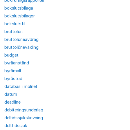
bokföringsrapporter
bokslutsbilaga
bokslutsbilagor
bokslutsfil
bruttolön
bruttolöneavdrag
bruttolöneväxling
budget
byråanstånd
byråmall
byråstöd
databas i molnet
datum
deadline
debiteringsunderlag
deltidssjukskrivning
delttidssjuk