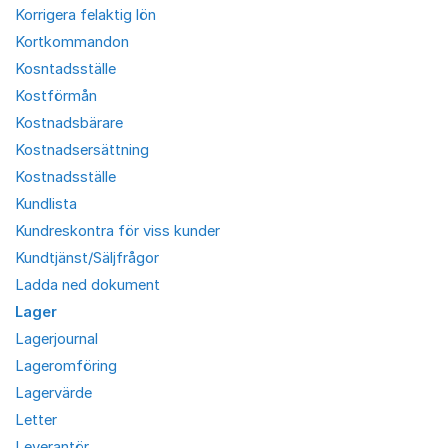
Korrigera felaktig lön
Kortkommandon
Kosntadsställe
Kostförmån
Kostnadsbärare
Kostnadsersättning
Kostnadsställe
Kundlista
Kundreskontra för viss kunder
Kundtjänst/Säljfrågor
Ladda ned dokument
Lager
Lagerjournal
Lageromföring
Lagervärde
Letter
Leverantör