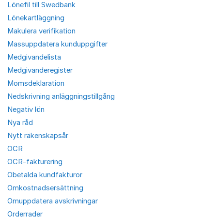
Lönefil till Swedbank
Lönekartläggning
Makulera verifikation
Massuppdatera kunduppgifter
Medgivandelista
Medgivanderegister
Momsdeklaration
Nedskrivning anläggningstillgång
Negativ lön
Nya råd
Nytt räkenskapsår
OCR
OCR-fakturering
Obetalda kundfakturor
Omkostnadsersättning
Omuppdatera avskrivningar
Orderrader