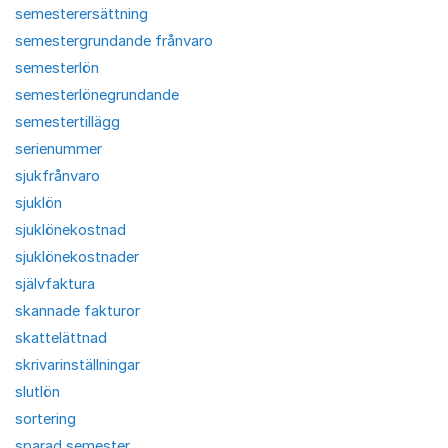
semesterersättning
semestergrundande frånvaro
semesterlön
semesterlönegrundande
semestertillägg
serienummer
sjukfrånvaro
sjuklön
sjuklönekostnad
sjuklönekostnader
självfaktura
skannade fakturor
skattelättnad
skrivarinställningar
slutlön
sortering
sparad semester