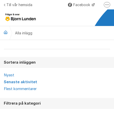
Hoppa till innehåll
Till vår hemsida
Facebook
Fler
LinkedIn
Lundify.com
Alla inlägg
Björnkoll – Blogg
Forum för Lundify
Alla inlägg
Sortera inläggen
Nyast
Senaste aktivitet
Flest kommentarer
Filtrera på kategori