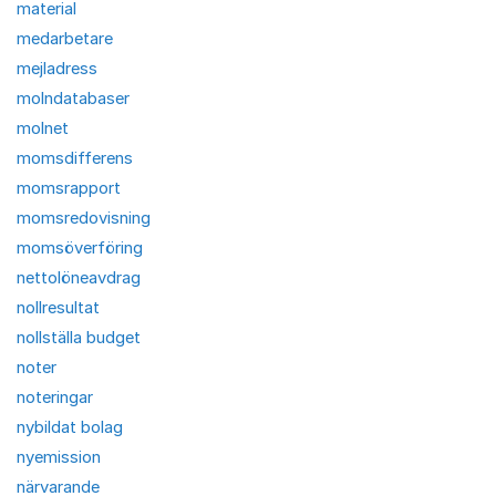
material
medarbetare
mejladress
molndatabaser
molnet
momsdifferens
momsrapport
momsredovisning
momsöverföring
nettolöneavdrag
nollresultat
nollställa budget
noter
noteringar
nybildat bolag
nyemission
närvarande