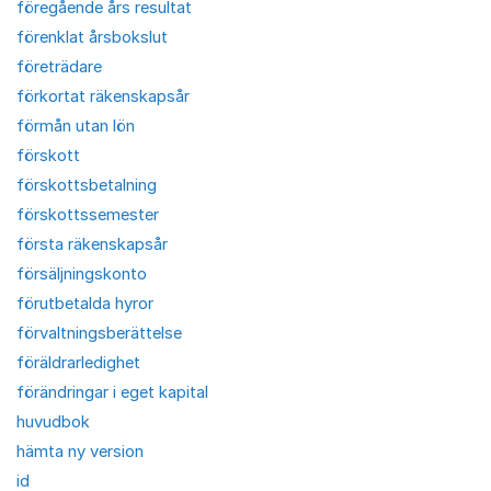
föregående års resultat
förenklat årsbokslut
företrädare
förkortat räkenskapsår
förmån utan lön
förskott
förskottsbetalning
förskottssemester
första räkenskapsår
försäljningskonto
förutbetalda hyror
förvaltningsberättelse
föräldrarledighet
förändringar i eget kapital
huvudbok
hämta ny version
id