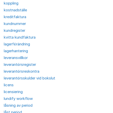
koppling
kostnadställe
kreditfaktura
kundnummer
kundregister
kvitta kundfaktura
lagerförändring
lagerhantering
leveransvillkor
leverantörsregister
leverantörsreskontra
leverantörsskulder vid bokslut
licens
licensiering
lundify workflow
låsning av period
låst period