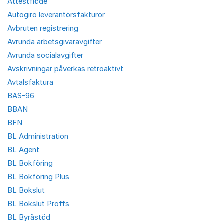
Attestflöde
Autogiro leverantörsfakturor
Avbruten registrering
Avrunda arbetsgivaravgifter
Avrunda socialavgifter
Avskrivningar påverkas retroaktivt
Avtalsfaktura
BAS-96
BBAN
BFN
BL Administration
BL Agent
BL Bokföring
BL Bokföring Plus
BL Bokslut
BL Bokslut Proffs
BL Byråstöd