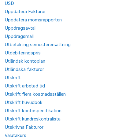
USD
Uppdatera Fakturor
Uppdatera momsrapporten
Uppdragsavtal
Uppdragsmall
Utbetalning semesterersättning
Utdebiteringspris
Utländsk kontoplan
Utländska fakturor
Utskrift
Utskrift arbetad tid
Utskrift flera kostnadsställen
Utskrift huvudbok
Utskrift kontospecifikation
Utskrift kundreskontralista
Utskrivna Fakturor
Valutakurs