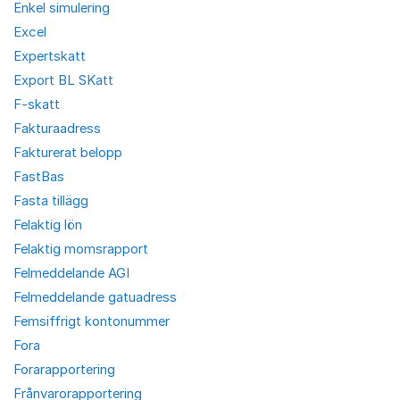
Enkel simulering
Excel
Expertskatt
Export BL SKatt
F-skatt
Fakturaadress
Fakturerat belopp
FastBas
Fasta tillägg
Felaktig lön
Felaktig momsrapport
Felmeddelande AGI
Felmeddelande gatuadress
Femsiffrigt kontonummer
Fora
Forarapportering
Frånvarorapportering