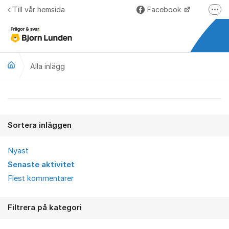
Hoppa till innehåll
Till vår hemsida
Facebook
Fler
LinkedIn
Lundify.com
Alla inlägg
Björnkoll – Blogg
Forum för Lundify
Alla inlägg
Sortera inläggen
Nyast
Senaste aktivitet
Flest kommentarer
Filtrera på kategori