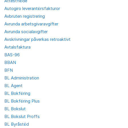
Attestflöde
Autogiro leverantörsfakturor
Avbruten registrering
Avrunda arbetsgivaravgifter
Avrunda socialavgifter
Avskrivningar påverkas retroaktivt
Avtalsfaktura
BAS-96
BBAN
BFN
BL Administration
BL Agent
BL Bokföring
BL Bokföring Plus
BL Bokslut
BL Bokslut Proffs
BL Byråstöd