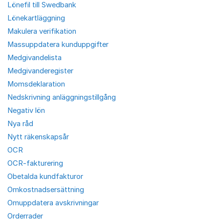
Lönefil till Swedbank
Lönekartläggning
Makulera verifikation
Massuppdatera kunduppgifter
Medgivandelista
Medgivanderegister
Momsdeklaration
Nedskrivning anläggningstillgång
Negativ lön
Nya råd
Nytt räkenskapsår
OCR
OCR-fakturering
Obetalda kundfakturor
Omkostnadsersättning
Omuppdatera avskrivningar
Orderrader