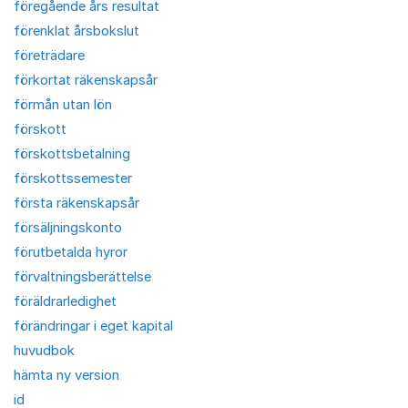
föregående års resultat
förenklat årsbokslut
företrädare
förkortat räkenskapsår
förmån utan lön
förskott
förskottsbetalning
förskottssemester
första räkenskapsår
försäljningskonto
förutbetalda hyror
förvaltningsberättelse
föräldrarledighet
förändringar i eget kapital
huvudbok
hämta ny version
id