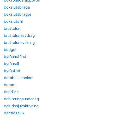
bokföringsrapporter
bokslutsbilaga
bokslutsbilagor
bokslutsfil
bruttolön
bruttolöneavdrag
bruttolöneväxling
budget
byråanstånd
byråmall
byråstöd
databas i molnet
datum
deadline
debiteringsunderlag
deltidssjukskrivning
delttidssjuk