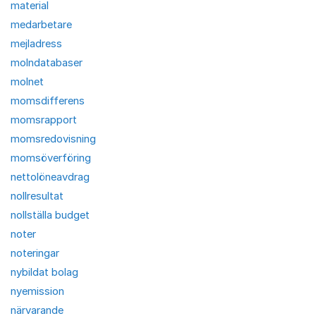
material
medarbetare
mejladress
molndatabaser
molnet
momsdifferens
momsrapport
momsredovisning
momsöverföring
nettolöneavdrag
nollresultat
nollställa budget
noter
noteringar
nybildat bolag
nyemission
närvarande