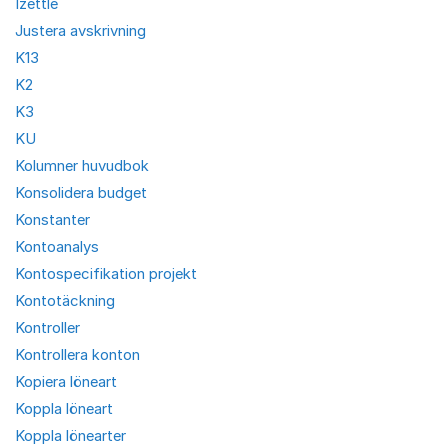
Izettle
Justera avskrivning
K13
K2
K3
KU
Kolumner huvudbok
Konsolidera budget
Konstanter
Kontoanalys
Kontospecifikation projekt
Kontotäckning
Kontroller
Kontrollera konton
Kopiera löneart
Koppla löneart
Koppla lönearter