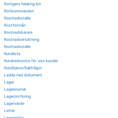
Korrigera felaktig lön
Kortkommandon
Kosntadsställe
Kostförmån
Kostnadsbärare
Kostnadsersättning
Kostnadsställe
Kundlista
Kundreskontra för viss kunder
Kundtjänst/Säljfrågor
Ladda ned dokument
Lager
Lagerjournal
Lageromföring
Lagervärde
Letter
Leverantör