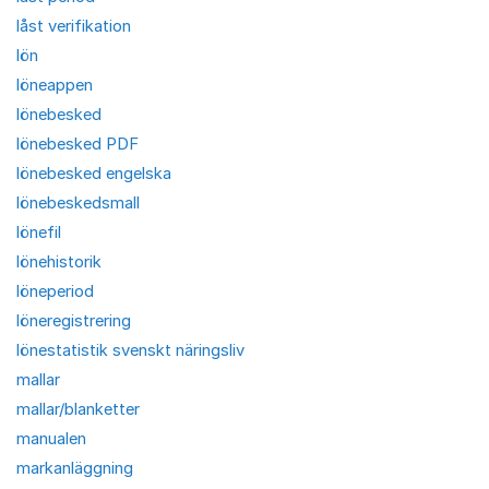
låst verifikation
lön
löneappen
lönebesked
lönebesked PDF
lönebesked engelska
lönebeskedsmall
lönefil
lönehistorik
löneperiod
löneregistrering
lönestatistik svenskt näringsliv
mallar
mallar/blanketter
manualen
markanläggning