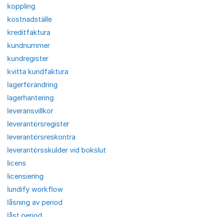
koppling
kostnadställe
kreditfaktura
kundnummer
kundregister
kvitta kundfaktura
lagerförändring
lagerhantering
leveransvillkor
leverantörsregister
leverantörsreskontra
leverantörsskulder vid bokslut
licens
licensiering
lundify workflow
låsning av period
låst period