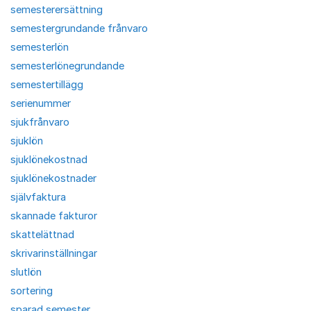
semesterersättning
semestergrundande frånvaro
semesterlön
semesterlönegrundande
semestertillägg
serienummer
sjukfrånvaro
sjuklön
sjuklönekostnad
sjuklönekostnader
självfaktura
skannade fakturor
skattelättnad
skrivarinställningar
slutlön
sortering
sparad semester