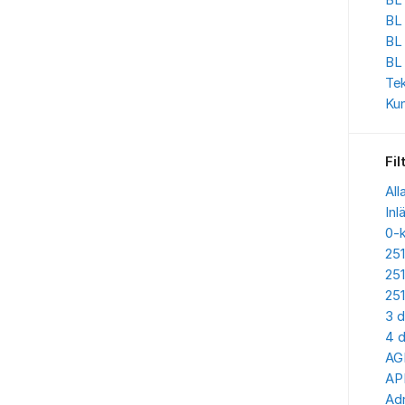
BL 
BL
BL
BL
Te
Kun
Fil
All
Inl
0-
25
25
25
3 d
4 d
AG
AP
Adr