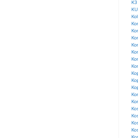
K3
KU
Ko
Kon
Ko
Ko
Kon
Ko
Kon
Kon
Kop
Kop
Kop
Kor
Ko
Kos
Ko
Ko
Ko
Kos