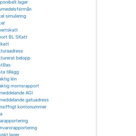
ponibelt lager
ivmedelsförmån
el simulering
cel
pertskatt
port BL SKatt
skatt
kturaadress
turerat belopp
stBas
ta tillägg
aktig lön
laktig momsrapport
lmeddelande AGI
lmeddelande gatuadress
msiffrigt kontonummer
ra
arapportering
nvarorapportering
iskt lager