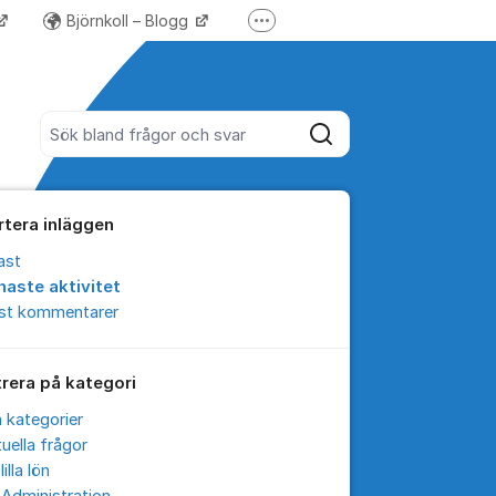
Björnkoll – Blogg
Fler supportlänkar
Forum för Lundify
Sök bland alla inlägg
Sök
rtera inläggen
ast
naste aktivitet
est kommentarer
trera på kategori
a kategorier
uella frågor
lilla lön