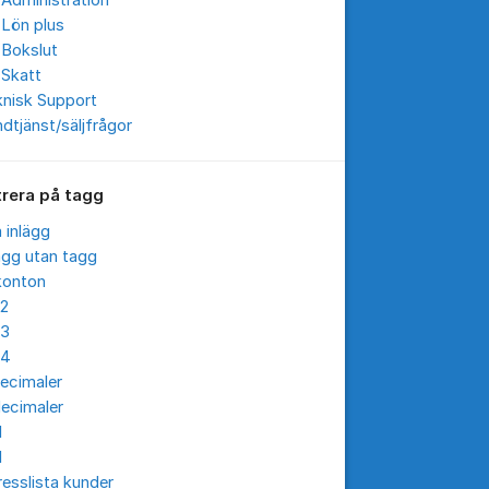
Administration
 Lön plus
 Bokslut
 Skatt
knisk Support
dtjänst/säljfrågor
trera på tagg
a inlägg
ägg utan tagg
konton
12
13
14
ecimaler
ecimaler
I
I
esslista kunder