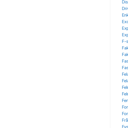
Dis
Dr
Enk
Ex
Ex
Ex
F-
Fa
Fak
Fa
Fas
Fel
Fe
Fe
Fe
Fe
Fo
For
Frå
Fys