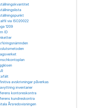
tällningskvantitet
tällningslista
tällningspunkt
alfil via ISO20022
aga 1209
rn ID
nketter
kföringsnämnden
kslutsmetoden
lagsverket
anschkontoplan
gglösen
ÅR
afält
initiva avskrivningar påverkas
avyttring inventarier
ferens kontoreskontra
ferens kundreskontra
itala Årsredovisningen