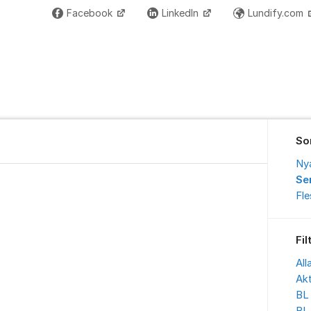
Facebook
LinkedIn
Lundify.com
So
Ny
Se
Fl
Fil
All
Akt
BL 