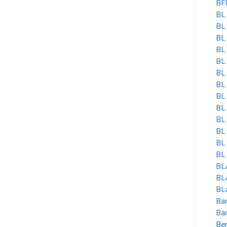
BF
BL 
BL
BL
BL 
BL
BL 
BL
BL 
BL
BL
BL 
BL
BL 
BL
BLA
BL
Ban
Ba
Be