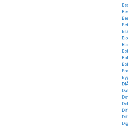
Bes
Bes
Bes
Bet
Bil
Bjo
Bla
Bo
Bo
Bo
Br
By
DI
Dat
Def
Del
Dif
Dif
Dig