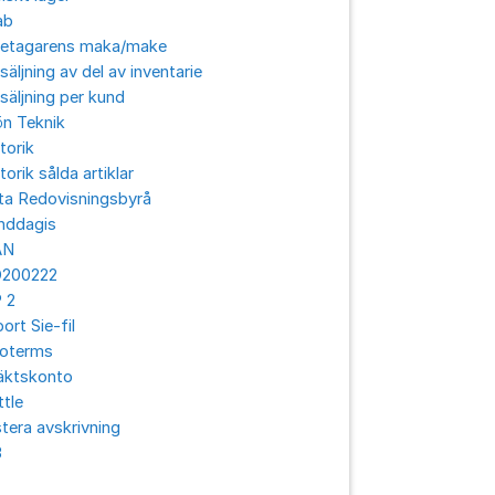
ab
retagarens maka/make
säljning av del av inventarie
säljning per kund
ön Teknik
torik
torik sålda artiklar
ta Redovisningsbyrå
nddagis
AN
O200222
 2
ort Sie-fil
coterms
äktskonto
ttle
tera avskrivning
3