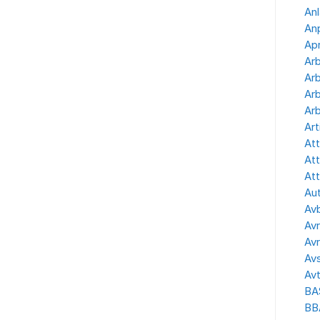
Anl
Anp
Apr
Ar
Arb
Arb
Arb
Art
Att
Att
Att
Aut
Avb
Avr
Avr
Avs
Avt
BA
BB