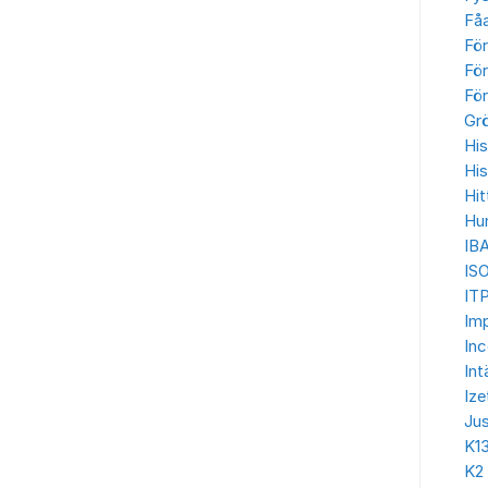
Få
Fö
För
För
Gr
His
His
Hit
Hu
IB
IS
ITP
Imp
In
Int
Ize
Jus
K1
K2