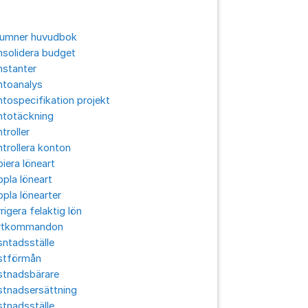
lumner huvudbok
solidera budget
nstanter
ntoanalys
tospecifikation projekt
ntotäckning
troller
trollera konton
iera löneart
pla löneart
pla lönearter
rigera felaktig lön
rtkommandon
ntadsställe
stförmån
stnadsbärare
stnadsersättning
tnadsställe