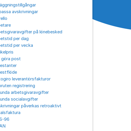
äggningstillgångar
assa avskrivningar
ello
betare
etsgivaravgifter på lönebesked
etstid per dag
etstid per vecka
ikelpris
 göra post
estanter
estflöde
ogiro leverantörsfakturor
ruten registrering
unda arbetsgivaravgifter
unda socialavgifter
krivningar påverkas retroaktivt
alsfaktura
S-96
AN