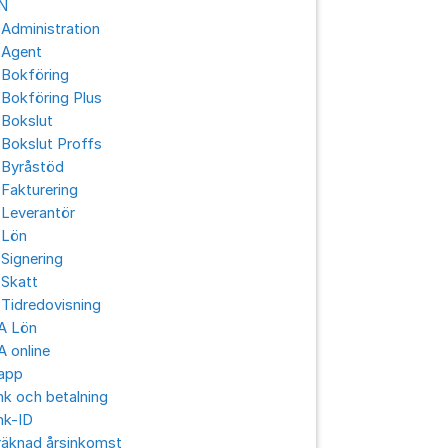
N
Administration
 Agent
 Bokföring
Bokföring Plus
 Bokslut
Bokslut Proffs
 Byråstöd
Fakturering
 Leverantör
 Lön
Signering
 Skatt
Tidredovisning
A Lön
 online
app
k och betalning
nk-ID
räknad årsinkomst