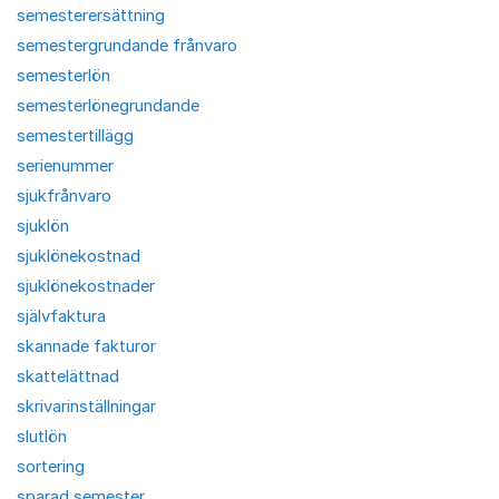
semesterersättning
semestergrundande frånvaro
semesterlön
semesterlönegrundande
semestertillägg
serienummer
sjukfrånvaro
sjuklön
sjuklönekostnad
sjuklönekostnader
självfaktura
skannade fakturor
skattelättnad
skrivarinställningar
slutlön
sortering
sparad semester