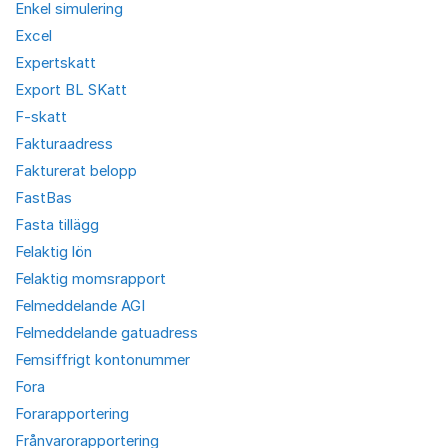
Enkel simulering
Excel
Expertskatt
Export BL SKatt
F-skatt
Fakturaadress
Fakturerat belopp
FastBas
Fasta tillägg
Felaktig lön
Felaktig momsrapport
Felmeddelande AGI
Felmeddelande gatuadress
Femsiffrigt kontonummer
Fora
Forarapportering
Frånvarorapportering