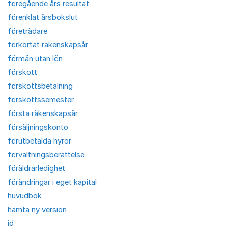
föregående års resultat
förenklat årsbokslut
företrädare
förkortat räkenskapsår
förmån utan lön
förskott
förskottsbetalning
förskottssemester
första räkenskapsår
försäljningskonto
förutbetalda hyror
förvaltningsberättelse
föräldrarledighet
förändringar i eget kapital
huvudbok
hämta ny version
id