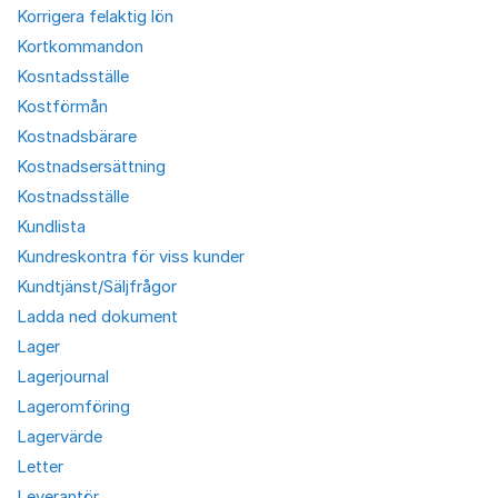
Korrigera felaktig lön
Kortkommandon
Kosntadsställe
Kostförmån
Kostnadsbärare
Kostnadsersättning
Kostnadsställe
Kundlista
Kundreskontra för viss kunder
Kundtjänst/Säljfrågor
Ladda ned dokument
Lager
Lagerjournal
Lageromföring
Lagervärde
Letter
Leverantör