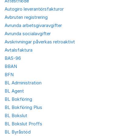
Attestflöde
Autogiro leverantörsfakturor
Avbruten registrering
Avrunda arbetsgivaravgifter
Avrunda socialavgifter
Avskrivningar påverkas retroaktivt
Avtalsfaktura
BAS-96
BBAN
BFN
BL Administration
BL Agent
BL Bokföring
BL Bokföring Plus
BL Bokslut
BL Bokslut Proffs
BL Byråstöd