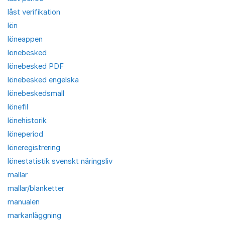
låst verifikation
lön
löneappen
lönebesked
lönebesked PDF
lönebesked engelska
lönebeskedsmall
lönefil
lönehistorik
löneperiod
löneregistrering
lönestatistik svenskt näringsliv
mallar
mallar/blanketter
manualen
markanläggning