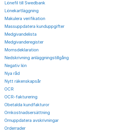
Lönefil till Swedbank
Lönekartläggning
Makulera verifikation
Massuppdatera kunduppgifter
Medgivandelista
Medgivanderegister
Momsdeklaration
Nedskrivning anläggningstillgång
Negativ lön
Nya råd
Nytt räkenskapsår
OCR
OCR-fakturering
Obetalda kundfakturor
Omkostnadsersättning
Omuppdatera avskrivningar
Orderrader