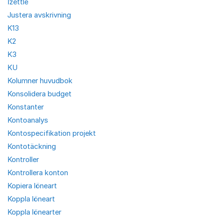
Izettle
Justera avskrivning
K13
K2
K3
KU
Kolumner huvudbok
Konsolidera budget
Konstanter
Kontoanalys
Kontospecifikation projekt
Kontotäckning
Kontroller
Kontrollera konton
Kopiera löneart
Koppla löneart
Koppla lönearter