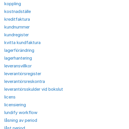
koppling
kostnadställe
kreditfaktura
kundnummer
kundregister
kvitta kundfaktura
lagerförändring
lagerhantering
leveransvillkor
leverantörsregister
leverantörsreskontra
leverantörsskulder vid bokslut
licens
licensiering
lundify workflow
låsning av period
låst period