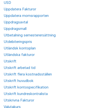
USD
Uppdatera Fakturor
Uppdatera momsrapporten
Uppdragsavtal
Uppdragsmall
Utbetalning semesterersättning
Utdebiteringspris
Utländsk kontoplan
Utländska fakturor
Utskrift
Utskrift arbetad tid
Utskrift flera kostnadsställen
Utskrift huvudbok
Utskrift kontospecifikation
Utskrift kundreskontralista
Utskrivna Fakturor
Valutakurs