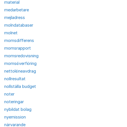
material
medarbetare
mejladress
molndatabaser
molnet
momsdifferens
momsrapport
momsredovisning
momsöverföring
nettolöneavdrag
nollresultat
nollställa budget
noter
noteringar
nybildat bolag
nyemission
närvarande