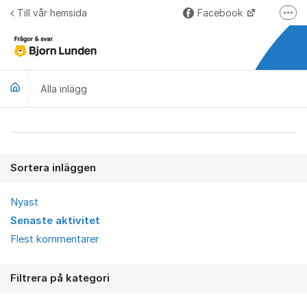
Hoppa till innehåll
Till vår hemsida
Facebook
Fler
LinkedIn
Lundify.com
Alla inlägg
Björnkoll – Blogg
Forum för Lundify
Alla inlägg
Sortera inläggen
Nyast
Senaste aktivitet
Flest kommentarer
Filtrera på kategori