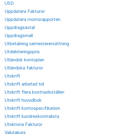
USD
Uppdatera Fakturor
Uppdatera momsrapporten
Uppdragsavtal
Uppdragsmall
Utbetalning semesterersättning
Utdebiteringspris
Utländsk kontoplan
Utländska fakturor
Utskrift
Utskrift arbetad tid
Utskrift flera kostnadsställen
Utskrift huvudbok
Utskrift kontospecifikation
Utskrift kundreskontralista
Utskrivna Fakturor
Valutakurs