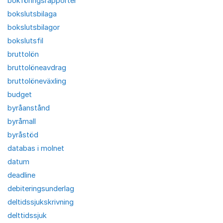
bokföringsrapporter
bokslutsbilaga
bokslutsbilagor
bokslutsfil
bruttolön
bruttolöneavdrag
bruttolöneväxling
budget
byråanstånd
byråmall
byråstöd
databas i molnet
datum
deadline
debiteringsunderlag
deltidssjukskrivning
delttidssjuk