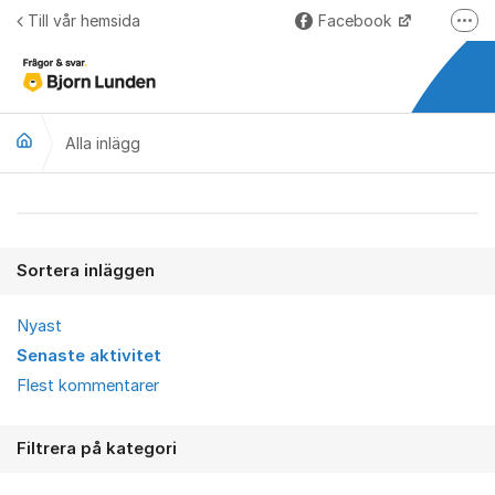
Hoppa till innehåll
Till vår hemsida
Facebook
Fler
LinkedIn
Lundify.com
Alla inlägg
Björnkoll – Blogg
Forum för Lundify
Alla inlägg
Sortera inläggen
Nyast
Senaste aktivitet
Flest kommentarer
Filtrera på kategori