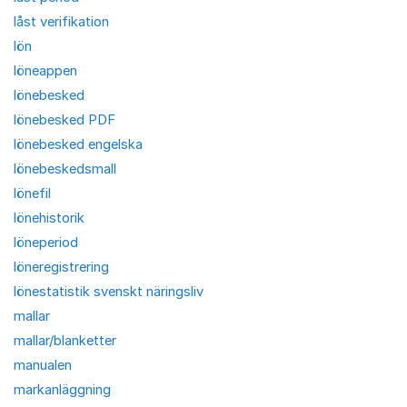
låst verifikation
lön
löneappen
lönebesked
lönebesked PDF
lönebesked engelska
lönebeskedsmall
lönefil
lönehistorik
löneperiod
löneregistrering
lönestatistik svenskt näringsliv
mallar
mallar/blanketter
manualen
markanläggning