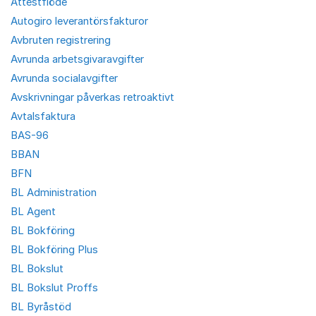
Attestflöde
Autogiro leverantörsfakturor
Avbruten registrering
Avrunda arbetsgivaravgifter
Avrunda socialavgifter
Avskrivningar påverkas retroaktivt
Avtalsfaktura
BAS-96
BBAN
BFN
BL Administration
BL Agent
BL Bokföring
BL Bokföring Plus
BL Bokslut
BL Bokslut Proffs
BL Byråstöd