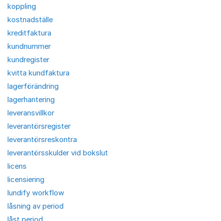
koppling
kostnadställe
kreditfaktura
kundnummer
kundregister
kvitta kundfaktura
lagerförändring
lagerhantering
leveransvillkor
leverantörsregister
leverantörsreskontra
leverantörsskulder vid bokslut
licens
licensiering
lundify workflow
låsning av period
låst period