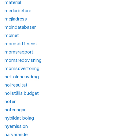
material
medarbetare
mejladress
molndatabaser
molnet
momsdifferens
momsrapport
momsredovisning
momsöverföring
nettolöneavdrag
nollresultat
nollställa budget
noter
noteringar
nybildat bolag
nyemission
närvarande