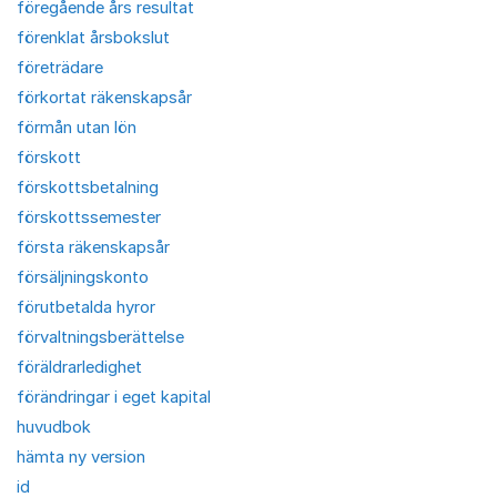
föregående års resultat
förenklat årsbokslut
företrädare
förkortat räkenskapsår
förmån utan lön
förskott
förskottsbetalning
förskottssemester
första räkenskapsår
försäljningskonto
förutbetalda hyror
förvaltningsberättelse
föräldrarledighet
förändringar i eget kapital
huvudbok
hämta ny version
id