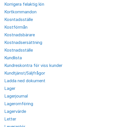
Korrigera felaktig lön
Kortkommandon
Kosntadsställe
Kostförmån
Kostnadsbärare
Kostnadsersättning
Kostnadsställe
Kundlista
Kundreskontra för viss kunder
Kundtjänst/Säljfrågor
Ladda ned dokument
Lager
Lagerjournal
Lageromföring
Lagervärde
Letter
Leverantör