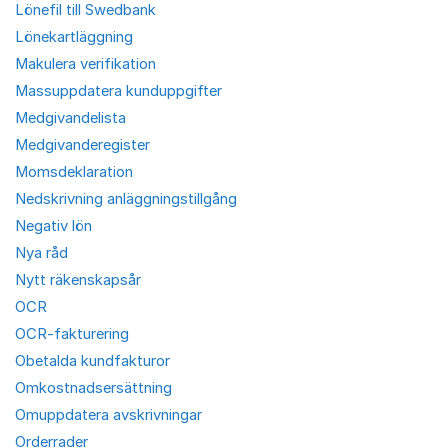
Lönefil till Swedbank
Lönekartläggning
Makulera verifikation
Massuppdatera kunduppgifter
Medgivandelista
Medgivanderegister
Momsdeklaration
Nedskrivning anläggningstillgång
Negativ lön
Nya råd
Nytt räkenskapsår
OCR
OCR-fakturering
Obetalda kundfakturor
Omkostnadsersättning
Omuppdatera avskrivningar
Orderrader