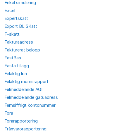
Enkel simulering
Excel
Expertskatt
Export BL SKatt
F-skatt
Fakturaadress
Fakturerat belopp
FastBas
Fasta tillägg
Felaktig lön
Felaktig momsrapport
Felmeddelande AGI
Felmeddelande gatuadress
Femsiffrigt kontonummer
Fora
Forarapportering
Frånvarorapportering