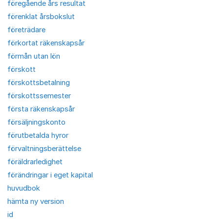
föregående års resultat
förenklat årsbokslut
företrädare
förkortat räkenskapsår
förmån utan lön
förskott
förskottsbetalning
förskottssemester
första räkenskapsår
försäljningskonto
förutbetalda hyror
förvaltningsberättelse
föräldrarledighet
förändringar i eget kapital
huvudbok
hämta ny version
id