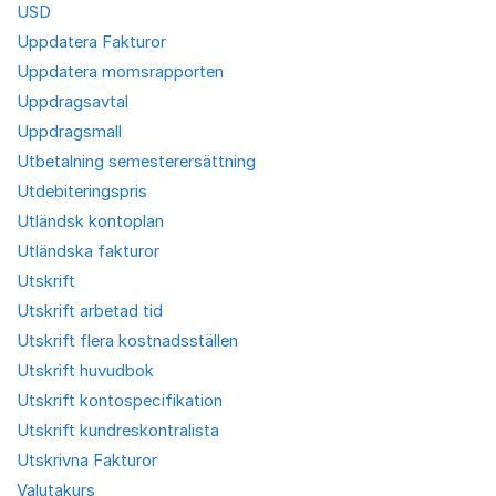
USD
Uppdatera Fakturor
Uppdatera momsrapporten
Uppdragsavtal
Uppdragsmall
Utbetalning semesterersättning
Utdebiteringspris
Utländsk kontoplan
Utländska fakturor
Utskrift
Utskrift arbetad tid
Utskrift flera kostnadsställen
Utskrift huvudbok
Utskrift kontospecifikation
Utskrift kundreskontralista
Utskrivna Fakturor
Valutakurs