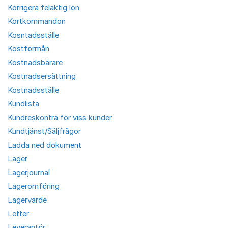
Korrigera felaktig lön
Kortkommandon
Kosntadsställe
Kostförmån
Kostnadsbärare
Kostnadsersättning
Kostnadsställe
Kundlista
Kundreskontra för viss kunder
Kundtjänst/Säljfrågor
Ladda ned dokument
Lager
Lagerjournal
Lageromföring
Lagervärde
Letter
Leverantör