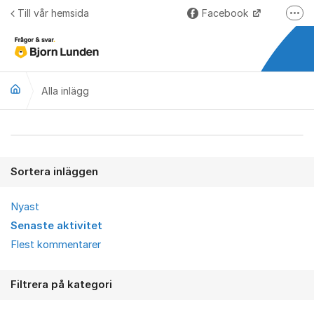
Hoppa till innehåll
Till vår hemsida
Facebook
Fler
LinkedIn
Lundify.com
Alla inlägg
Björnkoll – Blogg
Forum för Lundify
Alla inlägg
Sortera inläggen
Nyast
Senaste aktivitet
Flest kommentarer
Filtrera på kategori