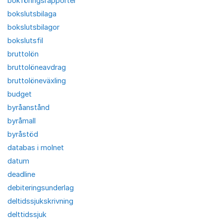
bokföringsrapporter
bokslutsbilaga
bokslutsbilagor
bokslutsfil
bruttolön
bruttolöneavdrag
bruttolöneväxling
budget
byråanstånd
byråmall
byråstöd
databas i molnet
datum
deadline
debiteringsunderlag
deltidssjukskrivning
delttidssjuk