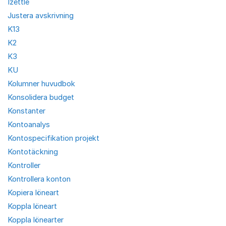
Izettle
Justera avskrivning
K13
K2
K3
KU
Kolumner huvudbok
Konsolidera budget
Konstanter
Kontoanalys
Kontospecifikation projekt
Kontotäckning
Kontroller
Kontrollera konton
Kopiera löneart
Koppla löneart
Koppla lönearter