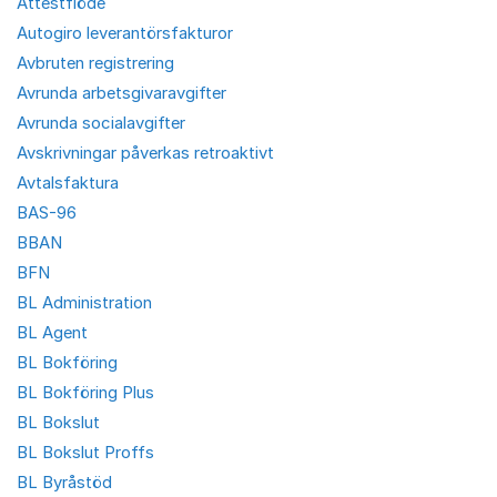
Attestflöde
Autogiro leverantörsfakturor
Avbruten registrering
Avrunda arbetsgivaravgifter
Avrunda socialavgifter
Avskrivningar påverkas retroaktivt
Avtalsfaktura
BAS-96
BBAN
BFN
BL Administration
BL Agent
BL Bokföring
BL Bokföring Plus
BL Bokslut
BL Bokslut Proffs
BL Byråstöd