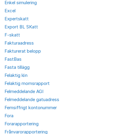
Enkel simulering
Excel
Expertskatt
Export BL SKatt
F-skatt
Fakturaadress
Fakturerat belopp
FastBas
Fasta tillägg
Felaktig lön
Felaktig momsrapport
Felmeddelande AGI
Felmeddelande gatuadress
Femsiffrigt kontonummer
Fora
Forarapportering
Frånvarorapportering