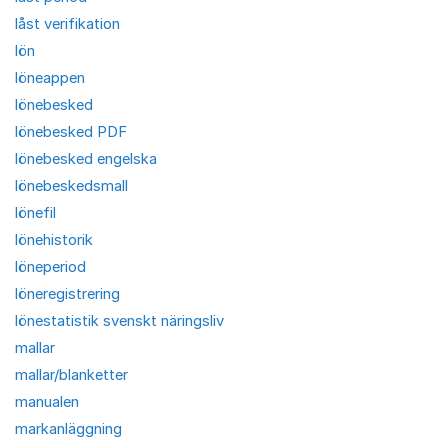
låst verifikation
lön
löneappen
lönebesked
lönebesked PDF
lönebesked engelska
lönebeskedsmall
lönefil
lönehistorik
löneperiod
löneregistrering
lönestatistik svenskt näringsliv
mallar
mallar/blanketter
manualen
markanläggning