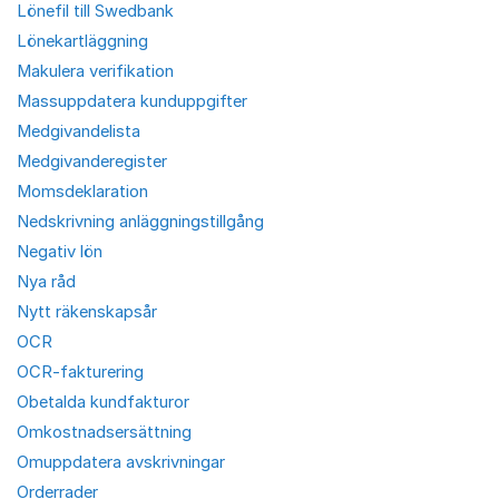
Lönefil till Swedbank
Lönekartläggning
Makulera verifikation
Massuppdatera kunduppgifter
Medgivandelista
Medgivanderegister
Momsdeklaration
Nedskrivning anläggningstillgång
Negativ lön
Nya råd
Nytt räkenskapsår
OCR
OCR-fakturering
Obetalda kundfakturor
Omkostnadsersättning
Omuppdatera avskrivningar
Orderrader