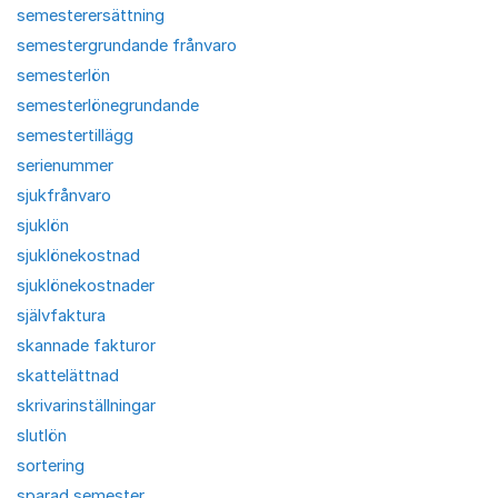
semesterersättning
semestergrundande frånvaro
semesterlön
semesterlönegrundande
semestertillägg
serienummer
sjukfrånvaro
sjuklön
sjuklönekostnad
sjuklönekostnader
självfaktura
skannade fakturor
skattelättnad
skrivarinställningar
slutlön
sortering
sparad semester