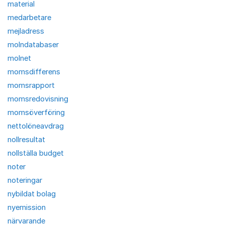
material
medarbetare
mejladress
molndatabaser
molnet
momsdifferens
momsrapport
momsredovisning
momsöverföring
nettolöneavdrag
nollresultat
nollställa budget
noter
noteringar
nybildat bolag
nyemission
närvarande