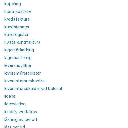
koppling
kostnadställe
kreditfaktura
kundnummer
kundregister
kvitta kundfaktura
lagerförändring
lagerhantering
leveransvillkor
leverantörsregister
leverantörsreskontra
leverantörsskulder vid bokslut
licens
licensiering
lundify workflow
låsning av period
låst period