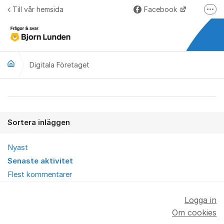
Hoppa till innehåll
Till vår hemsida
Facebook
Fler
LinkedIn
Lundify.com
Digitala Företaget
Björnkoll – Blogg
Forum för Lundify
Digitala Företaget
Sortera inläggen
Nyast
Senaste aktivitet
Flest kommentarer
Logga in
Om cookies