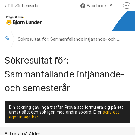
Hoppa till innehåll
Till vår hemsida
Facebook
Fler
LinkedIn
Lundify.com
Björnkoll – Blogg
Sökresultat för: Sammanfallande intjänande- och semesterår
Forum för Lundify
Sökresultat för:
Sammanfallande intjänande-
och semesterår
Din sökning gav inga träffar. Prova att formulera dig på ett
annat sätt och sök igen med andra sökord. Eller
skriv ett
eget inlägg här
.
Filtrera på ålder