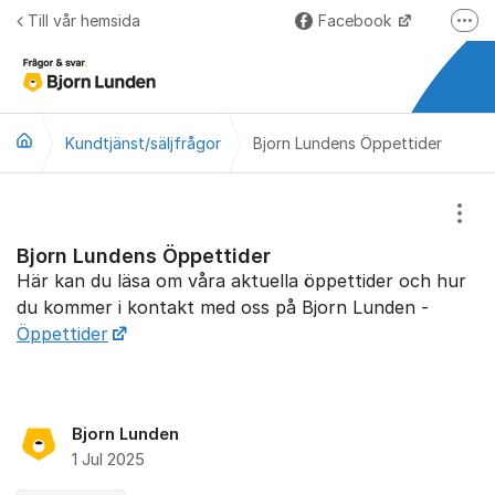
Hoppa till innehåll
Till vår hemsida
Facebook
Fler
LinkedIn
Lundify.com
Kundtjänst/säljfrågor
Bjorn Lundens Öppettider
Björnkoll – Blogg
Forum för Lundify
Visa
Bjorn Lundens Öppettider
Här kan du läsa om våra aktuella öppettider och hur
du kommer i kontakt med oss på Bjorn Lunden -
Öppettider
Bjorn Lunden
1 Jul 2025