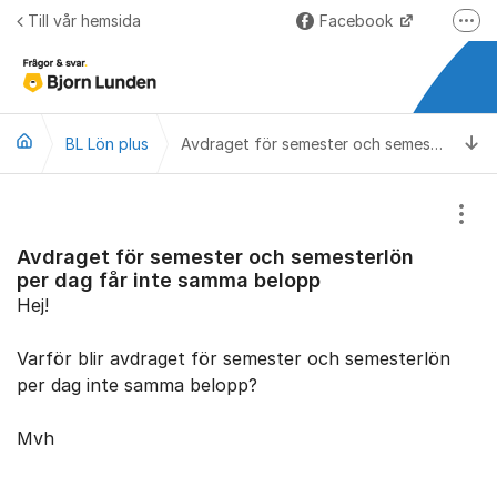
Hoppa till innehåll
Till vår hemsida
Facebook
Fler
LinkedIn
Lundify.com
Ti
BL Lön plus
Björnkoll – Blogg
Avdraget för semester och semesterlön per dag får inte samma belopp
Forum för Lundify
Visa
Avdraget för semester och semesterlön
per dag får inte samma belopp
Hej!
Varför blir avdraget för semester och semesterlön
per dag inte samma belopp?
Mvh