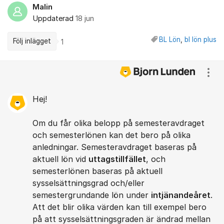
Malin
Uppdaterad
18 jun
BL Lön
,
bl lön plus
Följ inlägget
1
Kommentarer
Visa
Hej!
Om du får olika belopp på semesteravdraget
och semesterlönen kan det bero på olika
anledningar. Semesteravdraget baseras på
aktuell lön vid
uttagstillfället
, och
semesterlönen baseras på aktuell
sysselsättningsgrad och/eller
semestergrundande lön under
intjänandeåret
.
Att det blir olika värden kan till exempel bero
på att sysselsättningsgraden är ändrad mellan