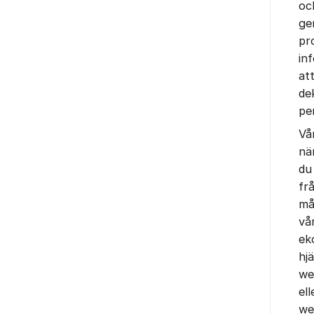
oc
ge
pr
in
at
de
pe
Vå
nä
du
fr
må
vå
ek
hj
we
el
we