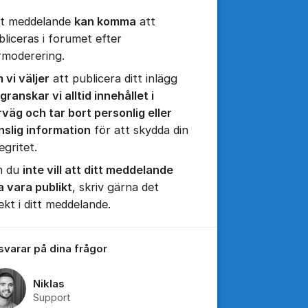
tt meddelande
kan komma
att
bliceras i forumet efter
rmoderering.
 vi väljer
att publicera ditt inlägg
granskar vi alltid innehållet i
rväg och tar bort personlig eller
nslig information
för att skydda din
egritet.
tällningar för inlägg/kommentar
 du
inte vill att ditt meddelande
a vara publikt
, skriv gärna det
ekt i ditt meddelande.
 svarar på dina frågor
Niklas
Support