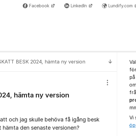
Facebook
LinkedIn
Lundify.com
Om for
SKATT BESK 2024, hämta ny version
Vä
Till senas
fö
på
om
Visa/dölj inst
frå
24, hämta ny version
pr
m
Vi
tt och jag skulle behöva få igång besk
öp
tt hämta den senaste versionen?