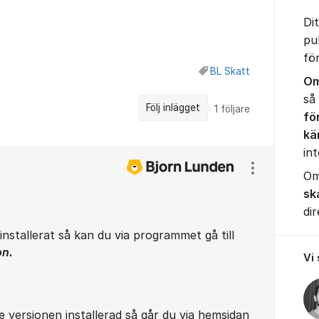
Di
pu
fö
BL Skatt
Om
så
Följ inlägget
1
följare
fö
kä
int
Visa/dölj ins
Om
sk
dir
nstallerat så kan du via programmet gå till
on.
Vi
e versionen installerad så går du via hemsidan