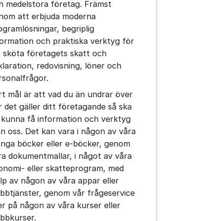
h medelstora företag. Främst
nom att erbjuda moderna
ogramlösningar, begriplig
formation och praktiska verktyg för
t sköta företagets skatt och
klaration, redovisning, löner och
rsonalfrågor.
rt mål är att vad du än undrar över
r det gäller ditt företagande så ska
 kunna få information och verktyg
ån oss. Det kan vara i någon av våra
nga böcker eller e-böcker, genom
ra dokumentmallar, i något av våra
onomi- eller skatteprogram, med
älp av någon av våra appar eller
bbtjänster, genom vår frågeservice
ler på någon av våra kurser eller
bbkurser.