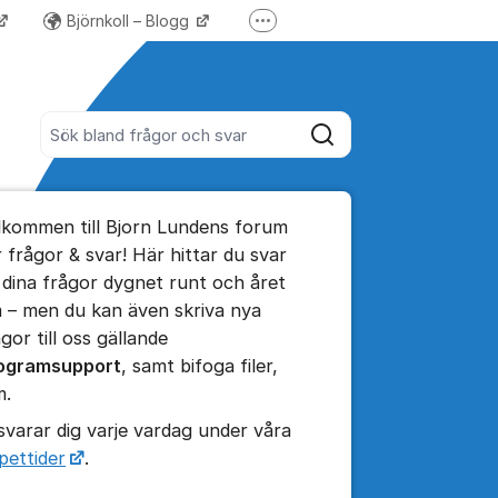
Björnkoll – Blogg
Fler supportlänkar
Forum för Lundify
Sök bland alla inlägg
Sök
umet
lkommen till Bjorn Lundens forum
te kommentaren
r frågor & svar! Här hittar du svar
 dina frågor dygnet runt och året
 – men du kan även skriva nya
ällningar för inlägg/kommentar
gor till oss gällande
ogramsupport
, samt bifoga filer,
m.
 svarar dig varje vardag under våra
pettider
.