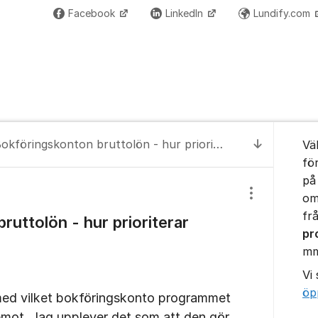
Facebook
LinkedIn
Lundify.com
Om for
Bokföringskonton bruttolön - hur prioriterar programmet?
Vä
Till senas
fö
på
om
Visa/dölj inst
frå
ruttolön - hur prioriterar
pr
m
Vi
öp
med vilket bokföringskonto programmet
mot. Jag upplever det som att den gör