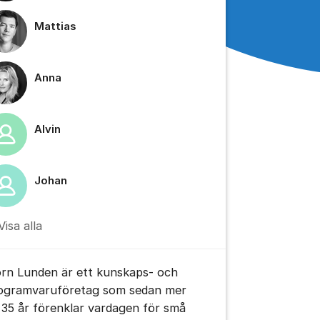
Mattias
Anna
Alvin
Johan
Visa alla
orn Lunden är ett kunskaps- och
ogramvaruföretag som sedan mer
 35 år förenklar vardagen för små