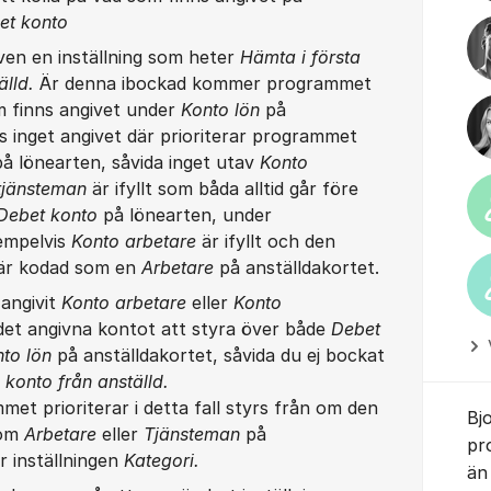
et konto
ven en inställning som heter
Hämta i första
älld.
Är denna ibockad kommer programmet
m finns angivet under
Konto lön
på
ns inget angivet där prioriterar programmet
på lönearten, såvida inget utav
Konto
tjänsteman
är ifyllt som båda alltid går före
Debet konto
på lönearten, under
xempelvis
Konto arbetare
är ifyllt och den
l är kodad som en
Arbetare
på anställdakortet.
angivit
Konto arbetare
eller
Konto
et angivna kontot att styra över både
Debet
nto lön
på anställdakortet, såvida du ej bockat
 konto från anställd.
et prioriterar i detta fall styrs från om den
Bj
som
Arbetare
eller
Tjänsteman
på
pr
r inställningen
Kategori.
än