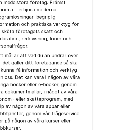
h medelstora företag. Främst
nom att erbjuda moderna
ogramlösningar, begriplig
formation och praktiska verktyg för
t sköta företagets skatt och
klaration, redovisning, löner och
rsonalfrågor.
rt mål är att vad du än undrar över
r det gäller ditt företagande så ska
 kunna få information och verktyg
ån oss. Det kan vara i någon av våra
nga böcker eller e-böcker, genom
ra dokumentmallar, i något av våra
onomi- eller skatteprogram, med
älp av någon av våra appar eller
bbtjänster, genom vår frågeservice
ler på någon av våra kurser eller
bbkurser.