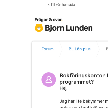
Hoppa till innehåll
Till vår hemsida
Forum
BL Lön plus
Bokföringskonton b
programmet?
Hej,
Jag har lite bekymmer 
bokar upp bruttolönen e