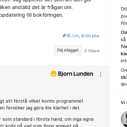
ilken anställd det är frågan om.
Di
datering till bokföringen.
pu
fö
Om
BL Lön
,
bl lön plus
så
fö
Följ inlägget
2
följare
kä
int
Om
Visa/dölj ins
sk
dir
ligt att förstå vilket konto programmet
Vi
an försöker jag göra lite klarhet i det.
om standard i första hand, om inga egna
 att kolla på vad som finns angivet på