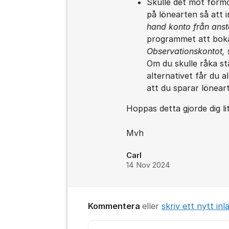
Skulle det mot förmo
på lönearten så att 
hand konto från anst
programmet att boka
Observationskontot,
Om du skulle råka stä
alternativet får du 
att du sparar lönear
Hoppas detta gjorde dig li
Mvh
Carl
14 Nov 2024
Kommentera
eller
skriv ett nytt inl
Kommentar *