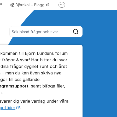
Björnkoll – Blogg
Fler supportlänkar
Forum för Lundify
Sök bland alla inlägg
Sök
umet
lkommen till Bjorn Lundens forum
te kommentaren
r frågor & svar! Här hittar du svar
 dina frågor dygnet runt och året
 – men du kan även skriva nya
ällningar för inlägg/kommentar
gor till oss gällande
ogramsupport
, samt bifoga filer,
m.
 svarar dig varje vardag under våra
pettider
.