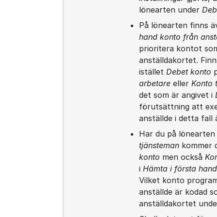
lönearten under
Deb
På lönearten finns ä
hand konto från anst
prioritera kontot so
anställdakortet. Fin
istället
Debet konto
arbetare
eller
Konto 
det som är angivet i
förutsättning att e
anställde i detta fal
Har du på lönearten 
tjänsteman
kommer d
konto
men också
Ko
i
Hämta i första hand
Vilket konto programm
anställde är kodad 
anställdakortet unde