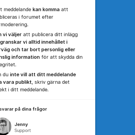
tt meddelande
kan komma
att
bliceras i forumet efter
rmoderering.
 vi väljer
att publicera ditt inlägg
granskar vi alltid innehållet i
rväg och tar bort personlig eller
nslig information
för att skydda din
egritet.
 du
inte vill att ditt meddelande
tällningar för inlägg/kommentar
a vara publikt
, skriv gärna det
ekt i ditt meddelande.
 svarar på dina frågor
Jenny
Support