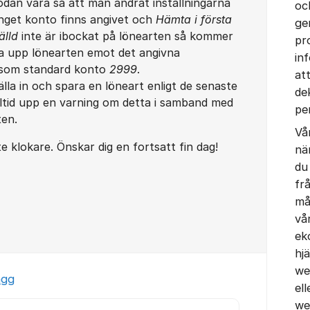
dan vara så att man ändrat inställningarna
oc
inget konto finns angivet och
Hämta i första
ge
älld
inte är ibockat på lönearten så kommer
pr
 upp lönearten emot det angivna
in
som standard konto
2999
.
at
lla in och spara en löneart enligt de senaste
de
alltid upp en varning om detta i samband med
pe
ten.
Vå
te klokare. Önskar dig en fortsatt fin dag!
nä
du
fr
må
vå
ek
hj
we
ägg
el
we