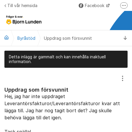
Hoppa till innehåll
Till vår hemsida
Facebook
Fler
LinkedIn
Lundify.com
Ti
Byråstöd
Uppdrag som försvunnit
Björnkoll – Blogg
Forum för Lundify
Detta inlägg är gammalt och kan innehålla inaktuell
information.
Visa
Uppdrag som försvunnit
Hej, jag har inte uppdraget
Leverantörsfakturor/Leverantörsfakturor kvar att
lägga till. Jag har nog tagit bort det? Jag skulle
behöva lägga till det igen.
Tack snälla!