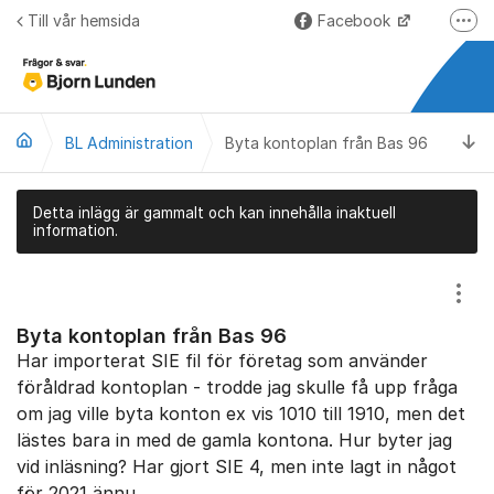
Hoppa till innehåll
Till vår hemsida
Facebook
Fler
LinkedIn
Lundify.com
Ti
BL Administration
Byta kontoplan från Bas 96
Björnkoll – Blogg
Forum för Lundify
Detta inlägg är gammalt och kan innehålla inaktuell
information.
Visa
Byta kontoplan från Bas 96
Har importerat SIE fil för företag som använder
föråldrad kontoplan - trodde jag skulle få upp fråga
om jag ville byta konton ex vis 1010 till 1910, men det
lästes bara in med de gamla kontona. Hur byter jag
vid inläsning? Har gjort SIE 4, men inte lagt in något
för 2021 ännu.