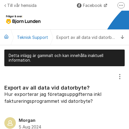
Hoppa till innehåll
Till vår hemsida
Facebook
Fler
LinkedIn
Lundify.com
Ti
Teknisk Support
Björnkoll – Blogg
Export av all data vid datorbyte?
Forum för Lundify
Detta inlägg är gammalt och kan innehålla inaktuell
information.
Visa
Export av all data vid datorbyte?
Hur exporterar jag företagsuppgifterna inkl
faktureringsprogrammet vid datorbyte?
Morgan
5 Aug 2024