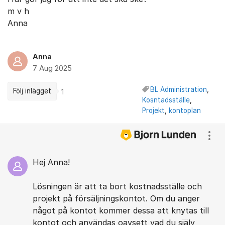
m v h
Anna
Anna
7 Aug 2025
BL Administration
,
Följ inlägget
1
Kosntadsställe
,
Projekt
,
kontoplan
Kommentarer
Visa
Hej Anna!
Lösningen är att ta bort kostnadsställe och
projekt på försäljningskontot. Om du anger
något på kontot kommer dessa att knytas till
kontot och användas oavsett vad du själv