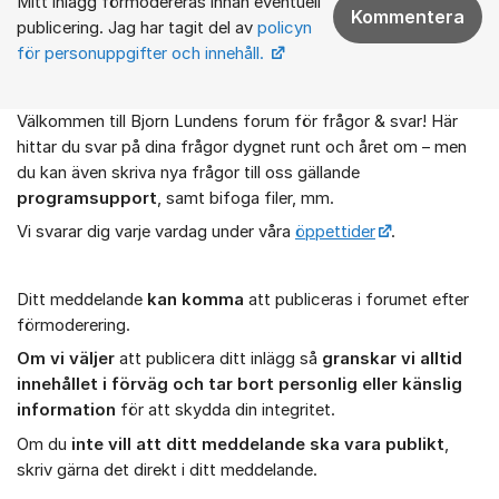
Mitt inlägg förmodereras innan eventuell
Kommentera
publicering. Jag har tagit del av
policyn
för personuppgifter och innehåll.
Välkommen till Bjorn Lundens forum för frågor & svar! Här
Om forumet
hittar du svar på dina frågor dygnet runt och året om – men
du kan även skriva nya frågor till oss gällande
programsupport
, samt bifoga filer, mm.
Vi svarar dig varje vardag under våra
öppettider
.
Ditt meddelande
kan komma
att publiceras i forumet efter
förmoderering.
Om vi väljer
att publicera ditt inlägg så
granskar vi alltid
innehållet i förväg och tar bort personlig eller känslig
information
för att skydda din integritet.
Om du
inte vill att ditt meddelande ska vara publikt
,
skriv gärna det direkt i ditt meddelande.