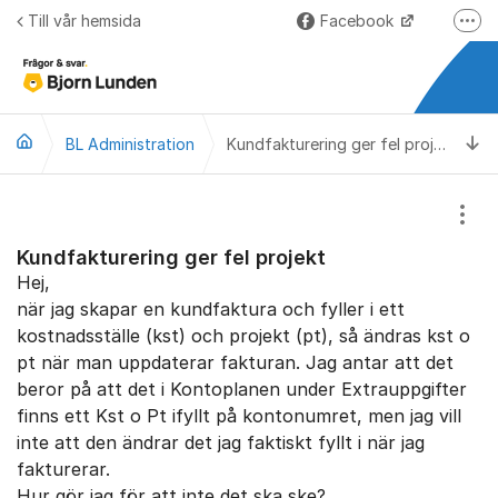
Hoppa till innehåll
Till vår hemsida
Facebook
Fler
LinkedIn
Lundify.com
Ti
BL Administration
Björnkoll – Blogg
Kundfakturering ger fel projekt
Forum för Lundify
Visa
Kundfakturering ger fel projekt
Hej,
när jag skapar en kundfaktura och fyller i ett
kostnadsställe (kst) och projekt (pt), så ändras kst o
pt när man uppdaterar fakturan. Jag antar att det
beror på att det i Kontoplanen under Extrauppgifter
finns ett Kst o Pt ifyllt på kontonumret, men jag vill
inte att den ändrar det jag faktiskt fyllt i när jag
fakturerar.
Hur gör jag för att inte det ska ske?