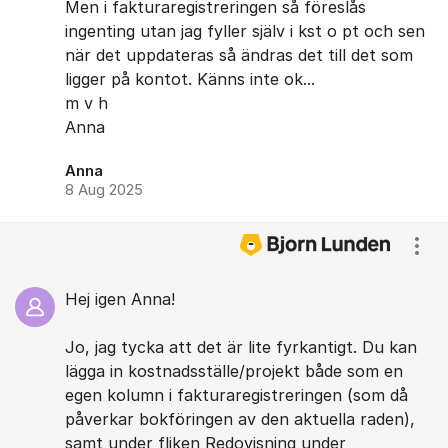
Men i fakturaregistreringen så föreslås
ingenting utan jag fyller själv i kst o pt och sen
när det uppdateras så ändras det till det som
ligger på kontot. Känns inte ok...
m v h
Anna
Anna
8 Aug 2025
Visa
Hej igen Anna!
Jo, jag tycka att det är lite fyrkantigt. Du kan
lägga in kostnadsställe/projekt både som en
egen kolumn i fakturaregistreringen (som då
påverkar bokföringen av den aktuella raden),
samt under fliken Redovisning under