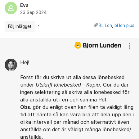
Eva
23 Sep 2024
BL Lön
,
bl lön plus
Följ inlägget
1
Kommentarer
Visa
Hej!
Först får du skriva ut alla dessa lönebesked
under
Utskrift lönebesked - Kopia.
Gör du där
ingen selektering så skrivs alla lönebesked för
alla anställda ut i en och samma Pdf.
Obs
. gör du enligt ovan kan filen ta väldigt lång
tid att hämta så kan vara bra att dela upp den i
olika intervall per månad och alternativt även
anställda om det är väldigt många lönebesked/
anställda.