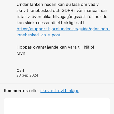
Under länken nedan kan du läsa om vad vi
skrivit lönebesked och GDPR i vår manual, där
listar vi även olika tillvägagångssätt för hur du
kan skicka dessa på ett riktigt sätt.
https://support.bjornlunden.se/guide/gdpr-och-
lonebesked-via-e-post
Hoppas ovanstående kan vara till hjälp!
Mvh
Carl
23 Sep 2024
Kommentera
eller
skriv ett nytt inlägg
Kommentar *