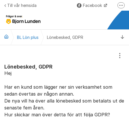
Hoppa till innehåll
Till vår hemsida
Facebook
Fler
LinkedIn
Lundify.com
Ti
BL Lön plus
Lönebesked, GDPR
Björnkoll – Blogg
Forum för Lundify
Visa
Lönebesked, GDPR
Hej
Har en kund som lägger ner sin verksamhet som
sedan övertas av någon annan.
De nya vill ha över alla lönebesked som betalats ut de
senaste fem åren.
Hur skickar man över detta för att följa GDPR?