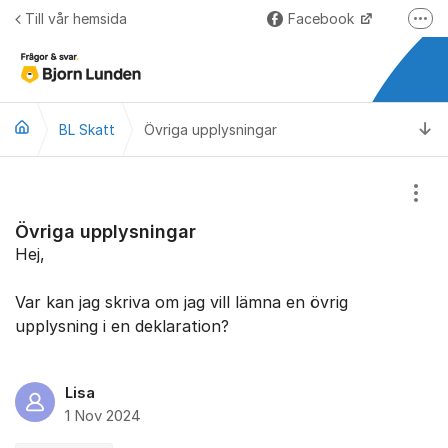
Hoppa till innehåll
Till vår hemsida
Facebook
Fler
LinkedIn
Lundify.com
Ti
BL Skatt
Övriga upplysningar
Björnkoll – Blogg
Forum för Lundify
Visa
Övriga upplysningar
Hej,
Var kan jag skriva om jag vill lämna en övrig
upplysning i en deklaration?
Lisa
1 Nov 2024