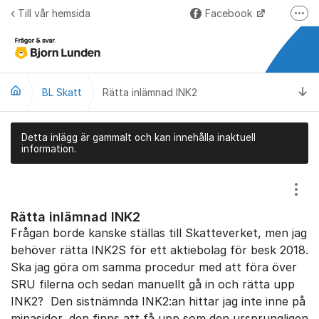
Hoppa till innehåll
Till vår hemsida
Facebook
Fler
LinkedIn
Lundify.com
Ti
BL Skatt
Rätta inlämnad INK2
Björnkoll – Blogg
Forum för Lundify
Detta inlägg är gammalt och kan innehålla inaktuell
information.
Visa
Rätta inlämnad INK2
Frågan borde kanske ställas till Skatteverket, men jag
behöver rätta INK2S för ett aktiebolag för besk 2018.
Ska jag göra om samma procedur med att föra över
SRU filerna och sedan manuellt gå in och rätta upp
INK2? Den sistnämnda INK2:an hittar jag inte inne på
minasidor, den finns att få upp som den ursprungligen