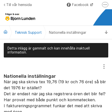
Hoppa till innehåll
Till vår hemsida
Facebook
Fler
LinkedIn
Lundify.com
Ti
Teknisk Support
Nationella inställningar
Björnkoll – Blogg
Forum för Lundify
Detta inlägg är gammalt och kan innehålla inaktuell
information.
Visa
Nationella inställningar
När jag ska skriva tex 19,76 (19 kr och 76 öre) så blir
det 1976 kr istället?
Det är endast när jag ska registrera ören det blir fel?
Har provat med både punkt och kommatecken.
I faktureringsprgrammet funkar det med att skriva
med ören.