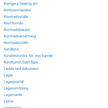
Korrigera felaktig lön
Kortkommandon
Kosntadsställe
Kostförmån
Kostnadsbärare
Kostnadsersättning
Kostnadsställe
Kundlista
Kundreskontra för viss kunder
Kundtjänst/Säljfrågor
Ladda ned dokument
Lager
Lagerjournal
Lageromföring
Lagervärde
Letter
Leverantör