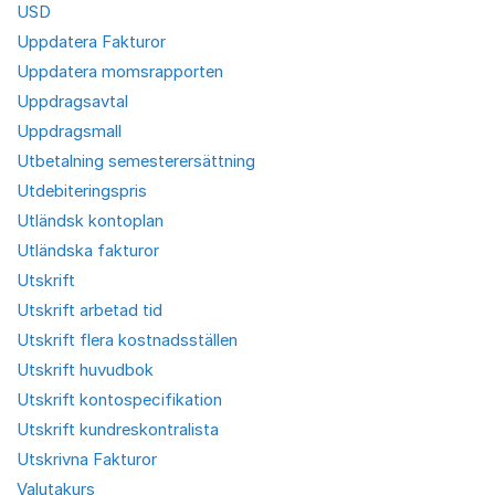
USD
Uppdatera Fakturor
Uppdatera momsrapporten
Uppdragsavtal
Uppdragsmall
Utbetalning semesterersättning
Utdebiteringspris
Utländsk kontoplan
Utländska fakturor
Utskrift
Utskrift arbetad tid
Utskrift flera kostnadsställen
Utskrift huvudbok
Utskrift kontospecifikation
Utskrift kundreskontralista
Utskrivna Fakturor
Valutakurs