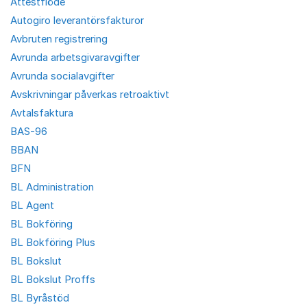
Attestflöde
Autogiro leverantörsfakturor
Avbruten registrering
Avrunda arbetsgivaravgifter
Avrunda socialavgifter
Avskrivningar påverkas retroaktivt
Avtalsfaktura
BAS-96
BBAN
BFN
BL Administration
BL Agent
BL Bokföring
BL Bokföring Plus
BL Bokslut
BL Bokslut Proffs
BL Byråstöd