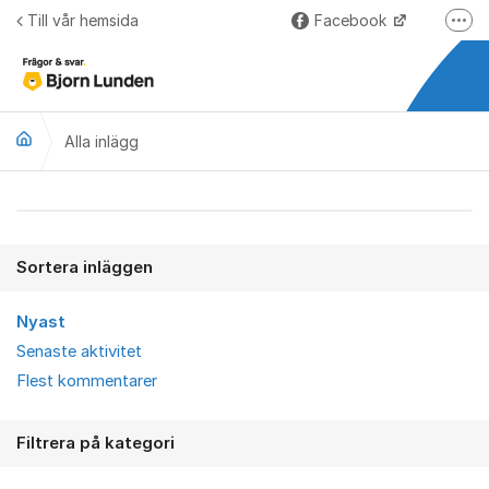
Hoppa till innehåll
Till vår hemsida
Facebook
Fler
LinkedIn
Lundify.com
Alla inlägg
Björnkoll – Blogg
Forum för Lundify
Alla inlägg
Sortera inläggen
Nyast
Senaste aktivitet
Flest kommentarer
Filtrera på kategori