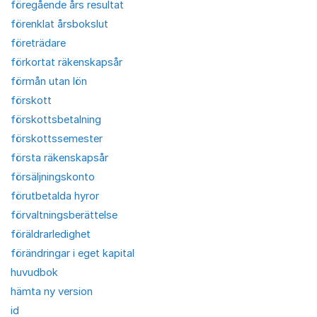
föregående års resultat
förenklat årsbokslut
företrädare
förkortat räkenskapsår
förmån utan lön
förskott
förskottsbetalning
förskottssemester
första räkenskapsår
försäljningskonto
förutbetalda hyror
förvaltningsberättelse
föräldrarledighet
förändringar i eget kapital
huvudbok
hämta ny version
id