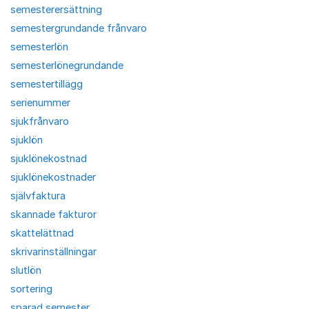
semesterersättning
semestergrundande frånvaro
semesterlön
semesterlönegrundande
semestertillägg
serienummer
sjukfrånvaro
sjuklön
sjuklönekostnad
sjuklönekostnader
självfaktura
skannade fakturor
skattelättnad
skrivarinställningar
slutlön
sortering
sparad semester