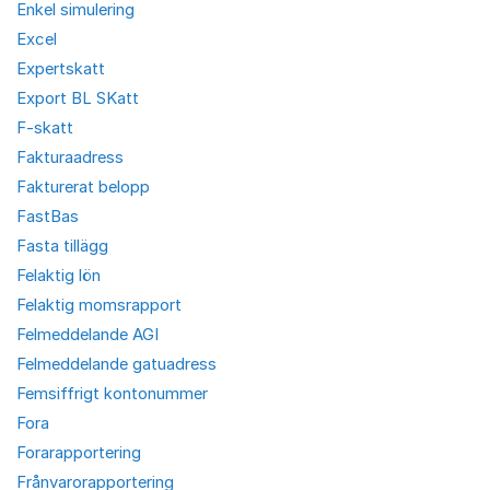
Enkel simulering
Excel
Expertskatt
Export BL SKatt
F-skatt
Fakturaadress
Fakturerat belopp
FastBas
Fasta tillägg
Felaktig lön
Felaktig momsrapport
Felmeddelande AGI
Felmeddelande gatuadress
Femsiffrigt kontonummer
Fora
Forarapportering
Frånvarorapportering