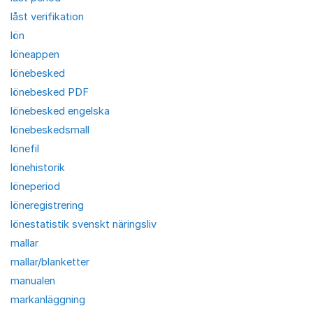
låst verifikation
lön
löneappen
lönebesked
lönebesked PDF
lönebesked engelska
lönebeskedsmall
lönefil
lönehistorik
löneperiod
löneregistrering
lönestatistik svenskt näringsliv
mallar
mallar/blanketter
manualen
markanläggning