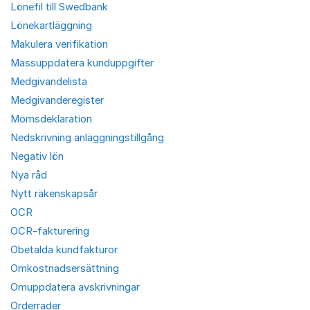
Lönefil till Swedbank
Lönekartläggning
Makulera verifikation
Massuppdatera kunduppgifter
Medgivandelista
Medgivanderegister
Momsdeklaration
Nedskrivning anläggningstillgång
Negativ lön
Nya råd
Nytt räkenskapsår
OCR
OCR-fakturering
Obetalda kundfakturor
Omkostnadsersättning
Omuppdatera avskrivningar
Orderrader