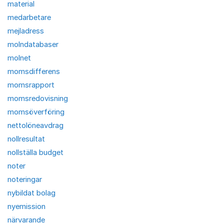
material
medarbetare
mejladress
molndatabaser
molnet
momsdifferens
momsrapport
momsredovisning
momsöverföring
nettolöneavdrag
nollresultat
nollställa budget
noter
noteringar
nybildat bolag
nyemission
närvarande