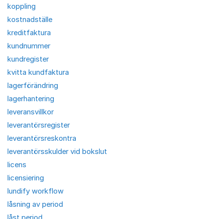
koppling
kostnadställe
kreditfaktura
kundnummer
kundregister
kvitta kundfaktura
lagerförändring
lagerhantering
leveransvillkor
leverantörsregister
leverantörsreskontra
leverantörsskulder vid bokslut
licens
licensiering
lundify workflow
låsning av period
låst period