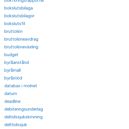
bokföringsrapporter
bokslutsbilaga
bokslutsbilagor
bokslutsfil
bruttolön
bruttolöneavdrag
bruttolöneväxling
budget
byråanstånd
byråmall
byråstöd
databas i molnet
datum
deadline
debiteringsunderlag
deltidssjukskrivning
delttidssjuk