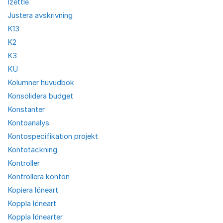
Izettle
Justera avskrivning
K13
K2
K3
KU
Kolumner huvudbok
Konsolidera budget
Konstanter
Kontoanalys
Kontospecifikation projekt
Kontotäckning
Kontroller
Kontrollera konton
Kopiera löneart
Koppla löneart
Koppla lönearter