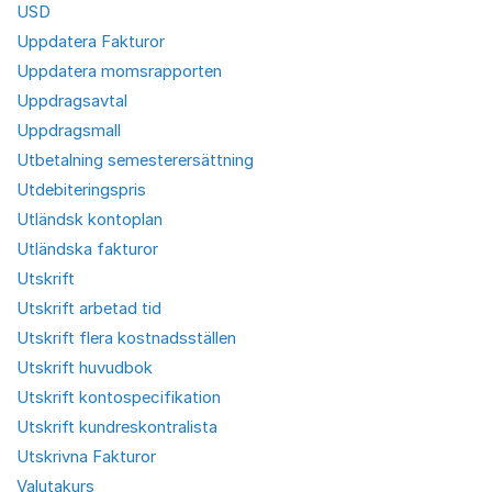
USD
Uppdatera Fakturor
Uppdatera momsrapporten
Uppdragsavtal
Uppdragsmall
Utbetalning semesterersättning
Utdebiteringspris
Utländsk kontoplan
Utländska fakturor
Utskrift
Utskrift arbetad tid
Utskrift flera kostnadsställen
Utskrift huvudbok
Utskrift kontospecifikation
Utskrift kundreskontralista
Utskrivna Fakturor
Valutakurs