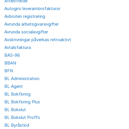
Attestflöde
Autogiro leverantörsfakturor
Avbruten registrering
Avrunda arbetsgivaravgifter
Avrunda socialavgifter
Avskrivningar påverkas retroaktivt
Avtalsfaktura
BAS-96
BBAN
BFN
BL Administration
BL Agent
BL Bokföring
BL Bokföring Plus
BL Bokslut
BL Bokslut Proffs
BL Byråstöd