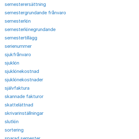
semesterersättning
semestergrundande frånvaro
semesterlön
semesterlönegrundande
semestertillägg
serienummer
sjukfrånvaro
sjuklön
sjuklönekostnad
sjuklönekostnader
självfaktura
skannade fakturor
skattelättnad
skrivarinställningar
slutlön
sortering
sparad semester