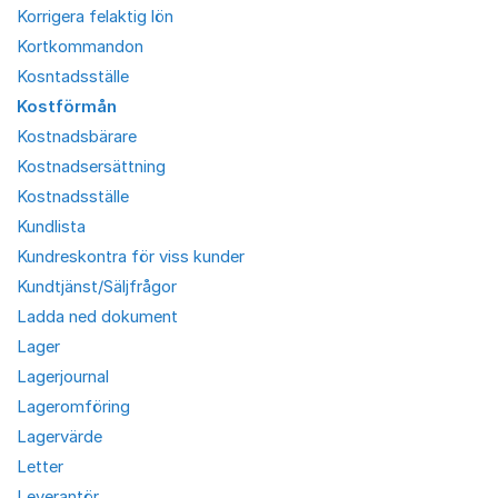
Korrigera felaktig lön
Kortkommandon
Kosntadsställe
Kostförmån
Kostnadsbärare
Kostnadsersättning
Kostnadsställe
Kundlista
Kundreskontra för viss kunder
Kundtjänst/Säljfrågor
Ladda ned dokument
Lager
Lagerjournal
Lageromföring
Lagervärde
Letter
Leverantör