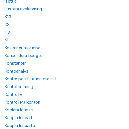
Izettle
Justera avskrivning
K13
K2
K3
KU
Kolumner huvudbok
Konsolidera budget
Konstanter
Kontoanalys
Kontospecifikation projekt
Kontotäckning
Kontroller
Kontrollera konton
Kopiera löneart
Koppla löneart
Koppla lönearter