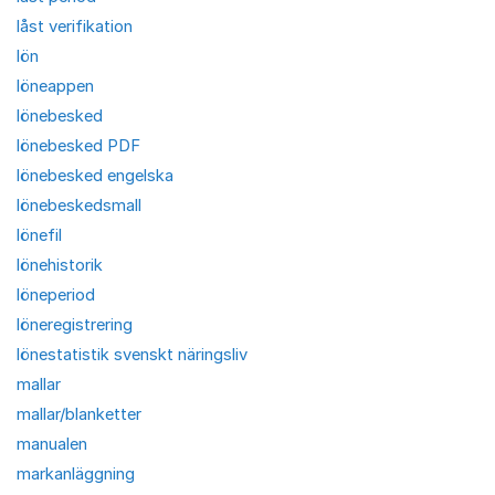
låst verifikation
lön
löneappen
lönebesked
lönebesked PDF
lönebesked engelska
lönebeskedsmall
lönefil
lönehistorik
löneperiod
löneregistrering
lönestatistik svenskt näringsliv
mallar
mallar/blanketter
manualen
markanläggning