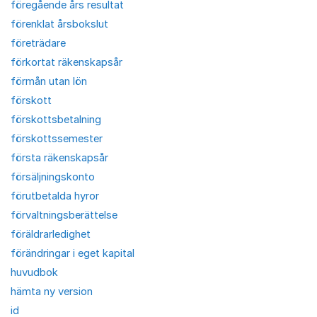
föregående års resultat
förenklat årsbokslut
företrädare
förkortat räkenskapsår
förmån utan lön
förskott
förskottsbetalning
förskottssemester
första räkenskapsår
försäljningskonto
förutbetalda hyror
förvaltningsberättelse
föräldrarledighet
förändringar i eget kapital
huvudbok
hämta ny version
id