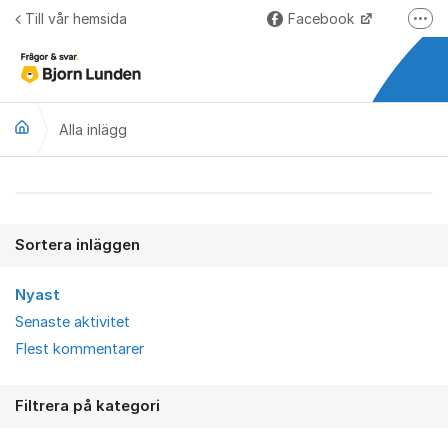
Hoppa till innehåll
Till vår hemsida
Facebook
Fler
LinkedIn
Lundify.com
Alla inlägg
Björnkoll – Blogg
Forum för Lundify
Alla inlägg
Sortera inläggen
Nyast
Senaste aktivitet
Flest kommentarer
Filtrera på kategori