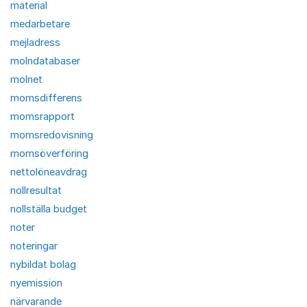
material
medarbetare
mejladress
molndatabaser
molnet
momsdifferens
momsrapport
momsredovisning
momsöverföring
nettolöneavdrag
nollresultat
nollställa budget
noter
noteringar
nybildat bolag
nyemission
närvarande