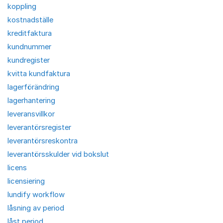
koppling
kostnadställe
kreditfaktura
kundnummer
kundregister
kvitta kundfaktura
lagerförändring
lagerhantering
leveransvillkor
leverantörsregister
leverantörsreskontra
leverantörsskulder vid bokslut
licens
licensiering
lundify workflow
låsning av period
låst period