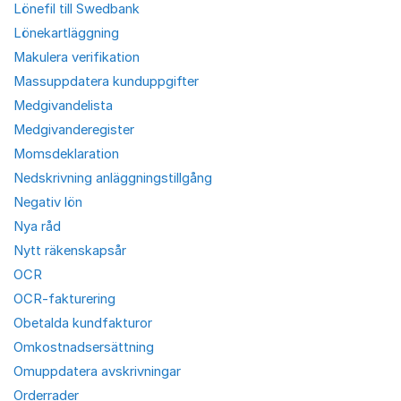
Lönefil till Swedbank
Lönekartläggning
Makulera verifikation
Massuppdatera kunduppgifter
Medgivandelista
Medgivanderegister
Momsdeklaration
Nedskrivning anläggningstillgång
Negativ lön
Nya råd
Nytt räkenskapsår
OCR
OCR-fakturering
Obetalda kundfakturor
Omkostnadsersättning
Omuppdatera avskrivningar
Orderrader