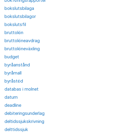
bokföringsrapporter
bokslutsbilaga
bokslutsbilagor
bokslutsfil
bruttolön
bruttolöneavdrag
bruttolöneväxling
budget
byråanstånd
byråmall
byråstöd
databas i molnet
datum
deadline
debiteringsunderlag
deltidssjukskrivning
delttidssjuk