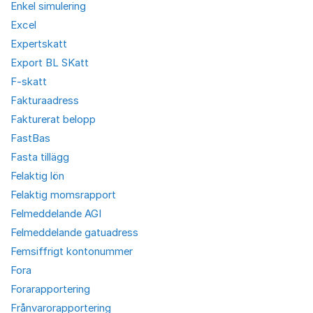
Enkel simulering
Excel
Expertskatt
Export BL SKatt
F-skatt
Fakturaadress
Fakturerat belopp
FastBas
Fasta tillägg
Felaktig lön
Felaktig momsrapport
Felmeddelande AGI
Felmeddelande gatuadress
Femsiffrigt kontonummer
Fora
Forarapportering
Frånvarorapportering