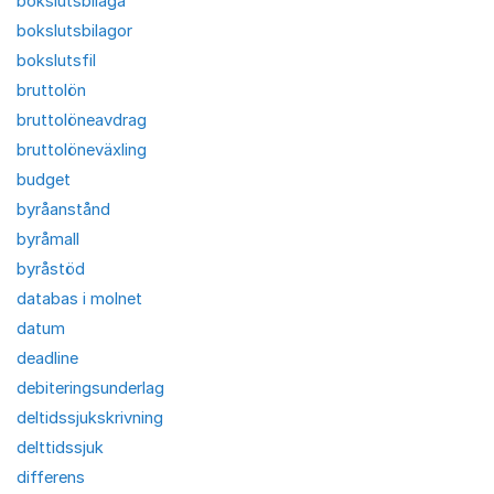
bokslutsbilaga
bokslutsbilagor
bokslutsfil
bruttolön
bruttolöneavdrag
bruttolöneväxling
budget
byråanstånd
byråmall
byråstöd
databas i molnet
datum
deadline
debiteringsunderlag
deltidssjukskrivning
delttidssjuk
differens