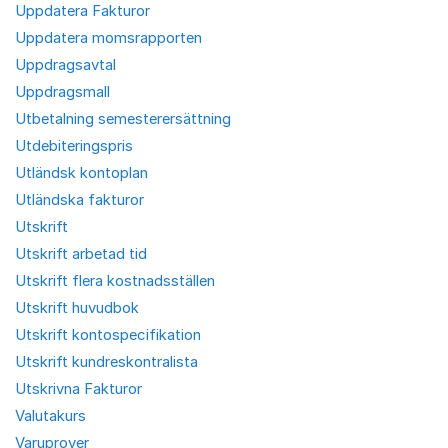
Uppdatera Fakturor
Uppdatera momsrapporten
Uppdragsavtal
Uppdragsmall
Utbetalning semesterersättning
Utdebiteringspris
Utländsk kontoplan
Utländska fakturor
Utskrift
Utskrift arbetad tid
Utskrift flera kostnadsställen
Utskrift huvudbok
Utskrift kontospecifikation
Utskrift kundreskontralista
Utskrivna Fakturor
Valutakurs
Varuprover