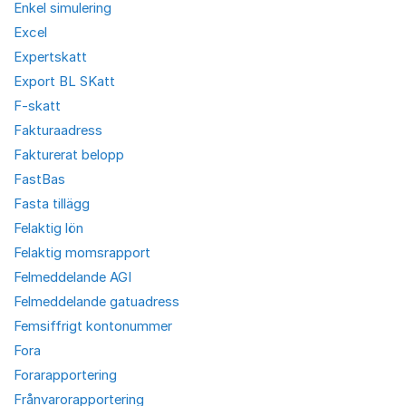
Enkel simulering
Excel
Expertskatt
Export BL SKatt
F-skatt
Fakturaadress
Fakturerat belopp
FastBas
Fasta tillägg
Felaktig lön
Felaktig momsrapport
Felmeddelande AGI
Felmeddelande gatuadress
Femsiffrigt kontonummer
Fora
Forarapportering
Frånvarorapportering