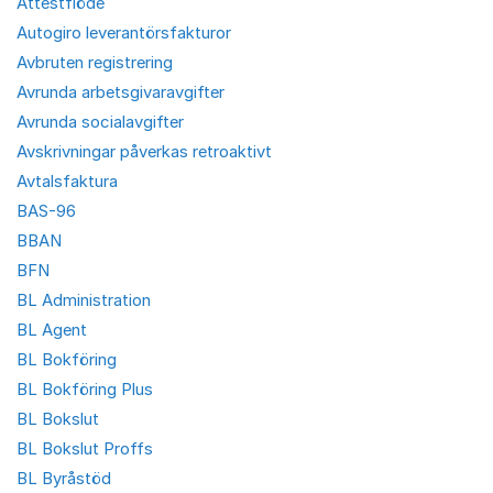
Attestflöde
Autogiro leverantörsfakturor
Avbruten registrering
Avrunda arbetsgivaravgifter
Avrunda socialavgifter
Avskrivningar påverkas retroaktivt
Avtalsfaktura
BAS-96
BBAN
BFN
BL Administration
BL Agent
BL Bokföring
BL Bokföring Plus
BL Bokslut
BL Bokslut Proffs
BL Byråstöd