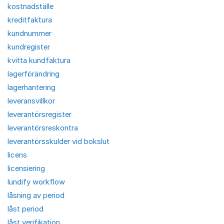
kostnadställe
kreditfaktura
kundnummer
kundregister
kvitta kundfaktura
lagerförändring
lagerhantering
leveransvillkor
leverantörsregister
leverantörsreskontra
leverantörsskulder vid bokslut
licens
licensiering
lundify workflow
låsning av period
låst period
låst verifikation