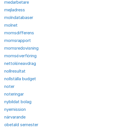
medarbetare
mejladress
molndatabaser
molnet
momsdifferens
momsrapport
momsredovisning
momsöverföring
nettolöneavdrag
nollresultat
nollställa budget
noter
noteringar
nybildat bolag
nyemission
närvarande
obetald semester