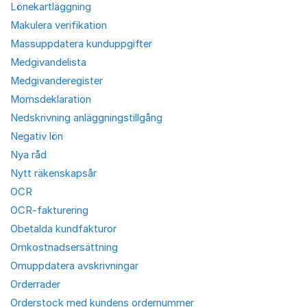
Lönekartläggning
Makulera verifikation
Massuppdatera kunduppgifter
Medgivandelista
Medgivanderegister
Momsdeklaration
Nedskrivning anläggningstillgång
Negativ lön
Nya råd
Nytt räkenskapsår
OCR
OCR-fakturering
Obetalda kundfakturor
Omkostnadsersättning
Omuppdatera avskrivningar
Orderrader
Orderstock med kundens ordernummer