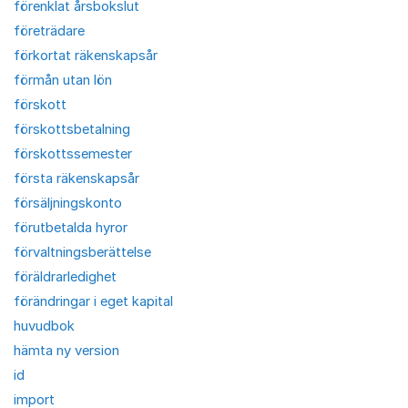
förenklat årsbokslut
företrädare
förkortat räkenskapsår
förmån utan lön
förskott
förskottsbetalning
förskottssemester
första räkenskapsår
försäljningskonto
förutbetalda hyror
förvaltningsberättelse
föräldrarledighet
förändringar i eget kapital
huvudbok
hämta ny version
id
import