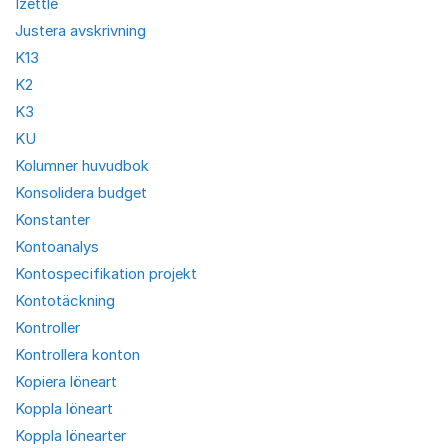
Izettle
Justera avskrivning
K13
K2
K3
KU
Kolumner huvudbok
Konsolidera budget
Konstanter
Kontoanalys
Kontospecifikation projekt
Kontotäckning
Kontroller
Kontrollera konton
Kopiera löneart
Koppla löneart
Koppla lönearter