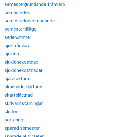
semestergrundande frånvaro
semesterlön
semesterlönegrundande
semestertillägg
serienummer
sjukfrånvaro
sjuklön
sjuklönekostnad
sjuklönekostnader
självfaktura
skannade fakturor
skattelättnad
skrivarinställningar
slutlön
sortering
sparad semester
sparade aktiviteter