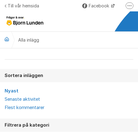
Hoppa till innehåll
Till vår hemsida
Facebook
Fler
LinkedIn
Lundify.com
Alla inlägg
Björnkoll – Blogg
Forum för Lundify
Alla inlägg
Sortera inläggen
Nyast
Senaste aktivitet
Flest kommentarer
Filtrera på kategori