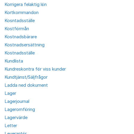
Korrigera felaktig lön
Kortkommandon
Kosntadsställe
Kostförmån
Kostnadsbärare
Kostnadsersättning
Kostnadsställe
Kundlista
Kundreskontra för viss kunder
Kundtjänst/Säljfrågor
Ladda ned dokument
Lager
Lagerjournal
Lageromföring
Lagervärde
Letter
Leverantör