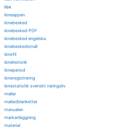
lön
löneappen
lönebesked
lönebesked PDF
lönebesked engelska
lönebeskedsmall
lönefil
lönehistorik
löneperiod
löneregistrering
lönestatistik svenskt näringsliv
mallar
mallar/blanketter
manualen
markanläggning
material