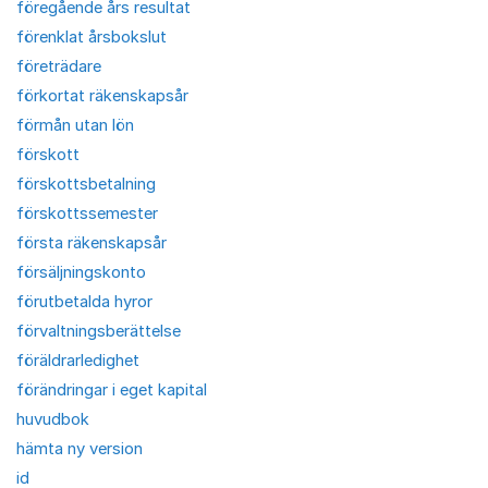
föregående års resultat
förenklat årsbokslut
företrädare
förkortat räkenskapsår
förmån utan lön
förskott
förskottsbetalning
förskottssemester
första räkenskapsår
försäljningskonto
förutbetalda hyror
förvaltningsberättelse
föräldrarledighet
förändringar i eget kapital
huvudbok
hämta ny version
id