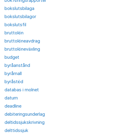
bokföringsrapporter
bokslutsbilaga
bokslutsbilagor
bokslutsfil
bruttolön
bruttolöneavdrag
bruttolöneväxling
budget
byråanstånd
byråmall
byråstöd
databas i molnet
datum
deadline
debiteringsunderlag
deltidssjukskrivning
delttidssjuk