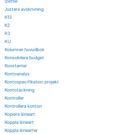
Izettle
Justera avskrivning
K13
K2
K3
KU
Kolumner huvudbok
Konsolidera budget
Konstanter
Kontoanalys
Kontospecifikation projekt
Kontotäckning
Kontroller
Kontrollera konton
Kopiera löneart
Koppla löneart
Koppla lönearter