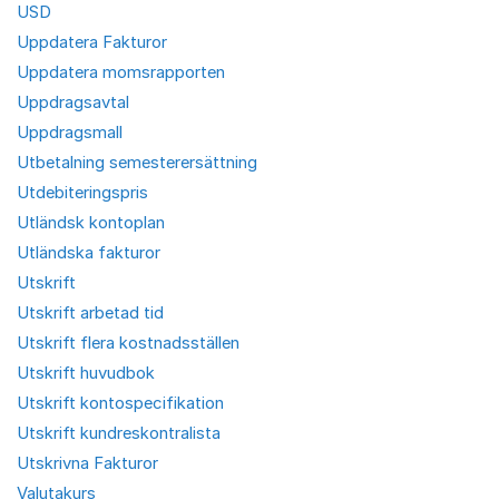
USD
Uppdatera Fakturor
Uppdatera momsrapporten
Uppdragsavtal
Uppdragsmall
Utbetalning semesterersättning
Utdebiteringspris
Utländsk kontoplan
Utländska fakturor
Utskrift
Utskrift arbetad tid
Utskrift flera kostnadsställen
Utskrift huvudbok
Utskrift kontospecifikation
Utskrift kundreskontralista
Utskrivna Fakturor
Valutakurs