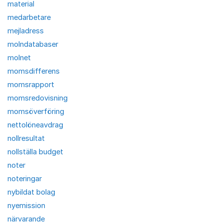
material
medarbetare
mejladress
molndatabaser
molnet
momsdifferens
momsrapport
momsredovisning
momsöverföring
nettolöneavdrag
nollresultat
nollställa budget
noter
noteringar
nybildat bolag
nyemission
närvarande