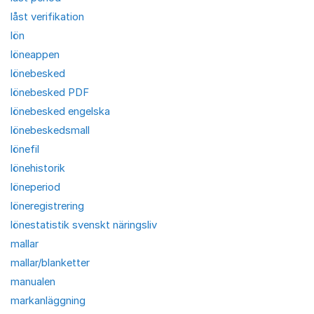
låst verifikation
lön
löneappen
lönebesked
lönebesked PDF
lönebesked engelska
lönebeskedsmall
lönefil
lönehistorik
löneperiod
löneregistrering
lönestatistik svenskt näringsliv
mallar
mallar/blanketter
manualen
markanläggning