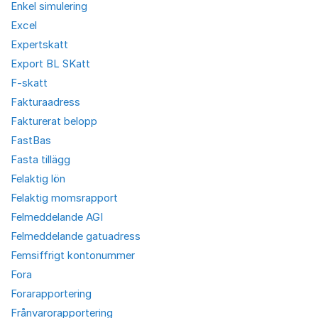
Enkel simulering
Excel
Expertskatt
Export BL SKatt
F-skatt
Fakturaadress
Fakturerat belopp
FastBas
Fasta tillägg
Felaktig lön
Felaktig momsrapport
Felmeddelande AGI
Felmeddelande gatuadress
Femsiffrigt kontonummer
Fora
Forarapportering
Frånvarorapportering