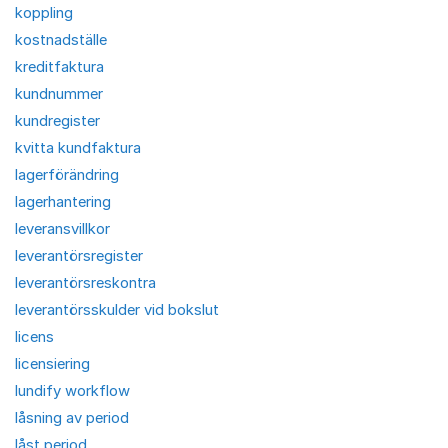
koppling
kostnadställe
kreditfaktura
kundnummer
kundregister
kvitta kundfaktura
lagerförändring
lagerhantering
leveransvillkor
leverantörsregister
leverantörsreskontra
leverantörsskulder vid bokslut
licens
licensiering
lundify workflow
låsning av period
låst period