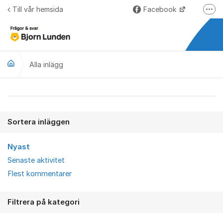
Hoppa till innehåll
Till vår hemsida
Facebook
Fler
LinkedIn
Lundify.com
Alla inlägg
Björnkoll – Blogg
Forum för Lundify
Alla inlägg
Sortera inläggen
Nyast
Senaste aktivitet
Flest kommentarer
Filtrera på kategori