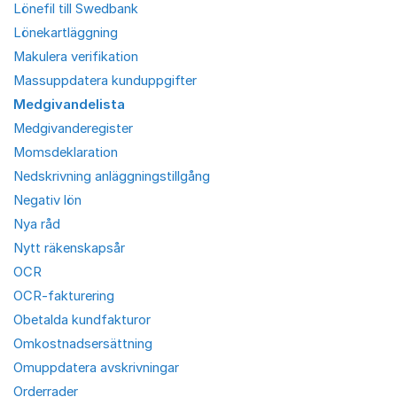
Lönefil till Swedbank
Lönekartläggning
Makulera verifikation
Massuppdatera kunduppgifter
Medgivandelista
Medgivanderegister
Momsdeklaration
Nedskrivning anläggningstillgång
Negativ lön
Nya råd
Nytt räkenskapsår
OCR
OCR-fakturering
Obetalda kundfakturor
Omkostnadsersättning
Omuppdatera avskrivningar
Orderrader