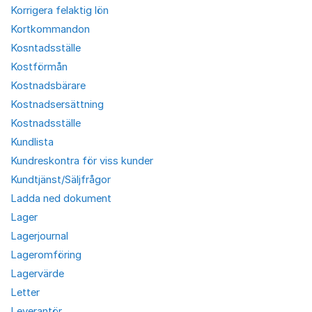
Korrigera felaktig lön
Kortkommandon
Kosntadsställe
Kostförmån
Kostnadsbärare
Kostnadsersättning
Kostnadsställe
Kundlista
Kundreskontra för viss kunder
Kundtjänst/Säljfrågor
Ladda ned dokument
Lager
Lagerjournal
Lageromföring
Lagervärde
Letter
Leverantör