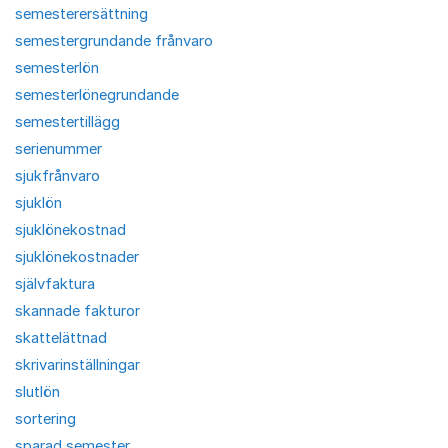
semesterersättning
semestergrundande frånvaro
semesterlön
semesterlönegrundande
semestertillägg
serienummer
sjukfrånvaro
sjuklön
sjuklönekostnad
sjuklönekostnader
självfaktura
skannade fakturor
skattelättnad
skrivarinställningar
slutlön
sortering
sparad semester