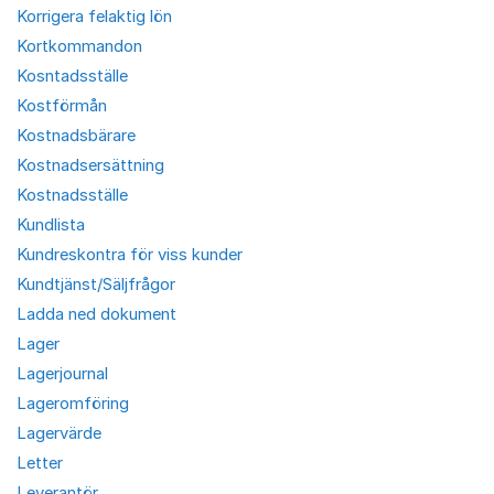
Korrigera felaktig lön
Kortkommandon
Kosntadsställe
Kostförmån
Kostnadsbärare
Kostnadsersättning
Kostnadsställe
Kundlista
Kundreskontra för viss kunder
Kundtjänst/Säljfrågor
Ladda ned dokument
Lager
Lagerjournal
Lageromföring
Lagervärde
Letter
Leverantör