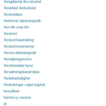
föregående års resultat
förenklat årsbokslut
företrädare
förkortat räkenskapsår
förmån utan lön
förskott
förskottsbetalning
förskottssemester
första räkenskapsår
försäljningskonto
förutbetalda hyror
förvaltningsberättelse
föräldrarledighet
förändringar i eget kapital
huvudbok
hämta ny version
id