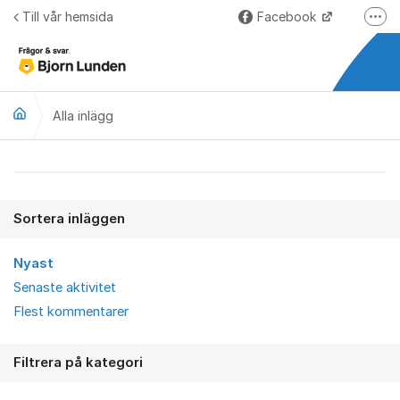
Hoppa till innehåll
Till vår hemsida
Facebook
Fler
LinkedIn
Lundify.com
Alla inlägg
Björnkoll – Blogg
Forum för Lundify
Alla inlägg
Sortera inläggen
Nyast
Senaste aktivitet
Flest kommentarer
Filtrera på kategori