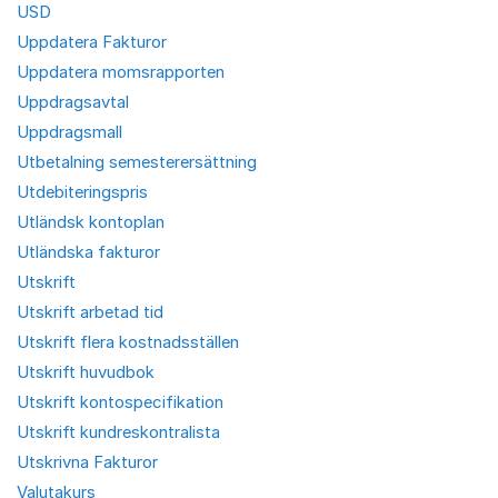
USD
Uppdatera Fakturor
Uppdatera momsrapporten
Uppdragsavtal
Uppdragsmall
Utbetalning semesterersättning
Utdebiteringspris
Utländsk kontoplan
Utländska fakturor
Utskrift
Utskrift arbetad tid
Utskrift flera kostnadsställen
Utskrift huvudbok
Utskrift kontospecifikation
Utskrift kundreskontralista
Utskrivna Fakturor
Valutakurs