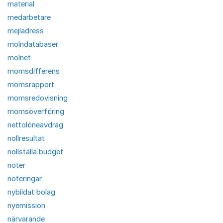
material
medarbetare
mejladress
molndatabaser
molnet
momsdifferens
momsrapport
momsredovisning
momsöverföring
nettolöneavdrag
nollresultat
nollställa budget
noter
noteringar
nybildat bolag
nyemission
närvarande