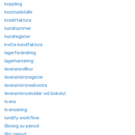
koppling
kostnadställe
kreditfaktura
kundnummer
kundregister
kvitta kundfaktura
lagerförändring
lagerhantering
leveransvillkor
leverantörsregister
leverantörsreskontra
leverantörsskulder vid bokslut
licens
licensiering
lundify workflow
låsning av period
låst period