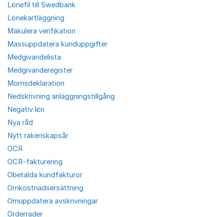
Lönefil till Swedbank
Lönekartläggning
Makulera verifikation
Massuppdatera kunduppgifter
Medgivandelista
Medgivanderegister
Momsdeklaration
Nedskrivning anläggningstillgång
Negativ lön
Nya råd
Nytt räkenskapsår
OCR
OCR-fakturering
Obetalda kundfakturor
Omkostnadsersättning
Omuppdatera avskrivningar
Orderrader