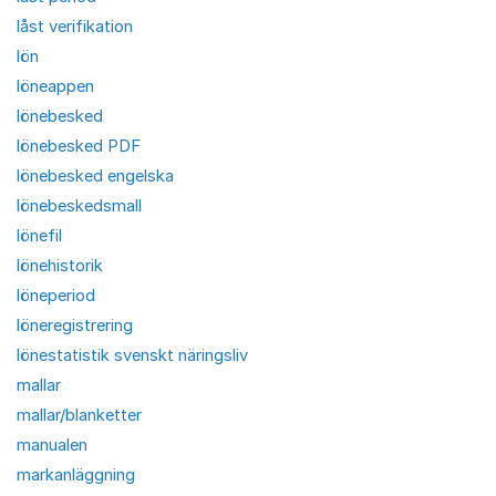
låst verifikation
lön
löneappen
lönebesked
lönebesked PDF
lönebesked engelska
lönebeskedsmall
lönefil
lönehistorik
löneperiod
löneregistrering
lönestatistik svenskt näringsliv
mallar
mallar/blanketter
manualen
markanläggning