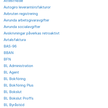
Attestflöde
Autogiro leverantörsfakturor
Avbruten registrering
Avrunda arbetsgivaravgifter
Avrunda socialavgifter
Avskrivningar påverkas retroaktivt
Avtalsfaktura
BAS-96
BBAN
BFN
BL Administration
BL Agent
BL Bokföring
BL Bokföring Plus
BL Bokslut
BL Bokslut Proffs
BL Byråstöd