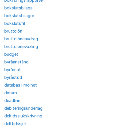
bokföringsrapporter
bokslutsbilaga
bokslutsbilagor
bokslutsfil
bruttolön
bruttolöneavdrag
bruttolöneväxling
budget
byråanstånd
byråmall
byråstöd
databas i molnet
datum
deadline
debiteringsunderlag
deltidssjukskrivning
delttidssjuk