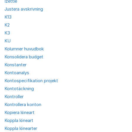
Izettle
Justera avskrivning
K13
K2
K3
KU
Kolumner huvudbok
Konsolidera budget
Konstanter
Kontoanalys
Kontospecifikation projekt
Kontotäckning
Kontroller
Kontrollera konton
Kopiera löneart
Koppla löneart
Koppla lönearter