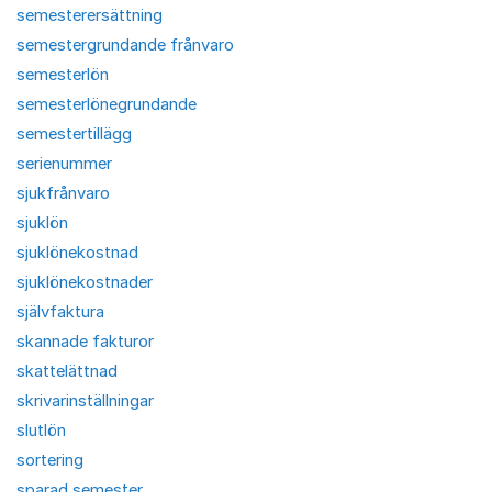
semesterersättning
semestergrundande frånvaro
semesterlön
semesterlönegrundande
semestertillägg
serienummer
sjukfrånvaro
sjuklön
sjuklönekostnad
sjuklönekostnader
självfaktura
skannade fakturor
skattelättnad
skrivarinställningar
slutlön
sortering
sparad semester