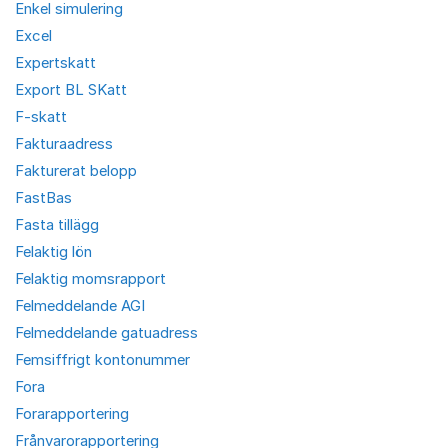
Enkel simulering
Excel
Expertskatt
Export BL SKatt
F-skatt
Fakturaadress
Fakturerat belopp
FastBas
Fasta tillägg
Felaktig lön
Felaktig momsrapport
Felmeddelande AGI
Felmeddelande gatuadress
Femsiffrigt kontonummer
Fora
Forarapportering
Frånvarorapportering