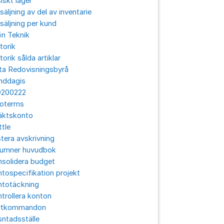
iskt lager
säljning av del av inventarie
säljning per kund
ön Teknik
torik
torik sålda artiklar
ta Redovisningsbyrå
nddagis
O200222
coterms
äktskonto
ttle
tera avskrivning
lumner huvudbok
solidera budget
tospecifikation projekt
ntotäckning
trollera konton
rtkommandon
ntadsställe