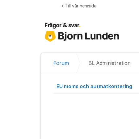
Hoppa till innehåll
Till vår hemsida
Forum
BL Administration
BL Administr
EU moms och autmatkontering