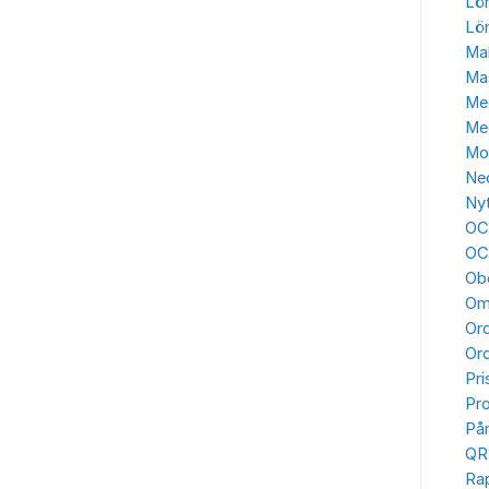
Lö
Lön
Mak
Ma
Me
Me
Mo
Ned
Ny
OC
OC
Ob
Om
Ord
Or
Pri
Pro
Påm
QR
Ra