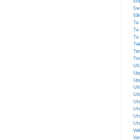
Sta
Sw
Sål
Ta 
Ta 
Ta 
Tek
Tem
Ti
US
Up
Up
Ut
Utl
Uts
Uts
Uts
Uts
Val
Va