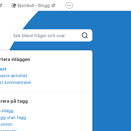
Björnkoll – Blogg
Fler supportlänkar
Forum för Lundify
Sök bland alla inlägg
Sök
rtera inläggen
ast
aste aktivitet
est kommentarer
trera på tagg
a inlägg
ägg utan tagg
konton