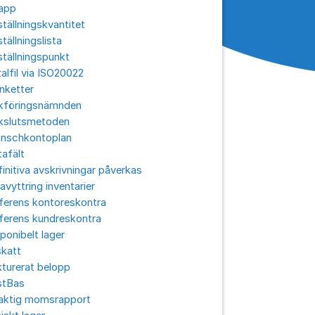
app
tällningskvantitet
tällningslista
tällningspunkt
alfil via ISO20022
nketter
kföringsnämnden
kslutsmetoden
anschkontoplan
afält
initiva avskrivningar påverkas
avyttring inventarier
ferens kontoreskontra
ferens kundreskontra
ponibelt lager
skatt
turerat belopp
stBas
laktig momsrapport