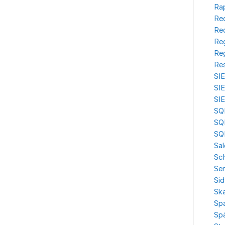
Rap
Red
Red
Reg
Reg
Res
SI
SIE
SI
SQ
SQ
SQ
Sal
Sc
Sen
Sid
Sk
Sp
Spä