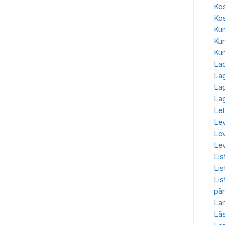
Ko
Kos
Kun
Kun
Kun
La
Lag
La
La
Let
Le
Lev
Lev
Lis
Lis
Lis
påm
Län
Lås