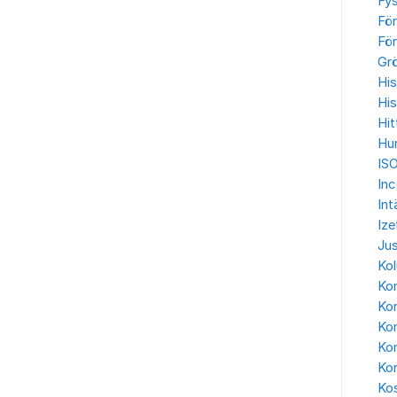
Fys
För
För
Gr
His
His
Hit
Hu
IS
In
Int
Ize
Jus
Ko
Kon
Kon
Ko
Kon
Ko
Kos