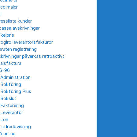
ecimaler
ecimaler
I
esslista kunder
assa avskrivningar
ikelpris
ogiro leverantörsfakturor
ruten registrering
krivningar påverkas retroaktivt
alsfaktura
S-96
Administration
 Bokföring
Bokföring Plus
 Bokslut
Fakturering
 Leverantör
 Lön
Tidredovisning
 online