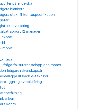
porter på engelska
igera blankett
igera utskrift kontospecifikation
ister
isterkonvertering
ultatrapport 12 månader
E-export
-fil
E-import
L
L-fråga
L-fråga fakturerat belopp och moms
don tidigare räkenskapsår
hemalägga utskick e-fakturor
areläggning av bokföring
fot
atteberäkning
arbanken
rra konto