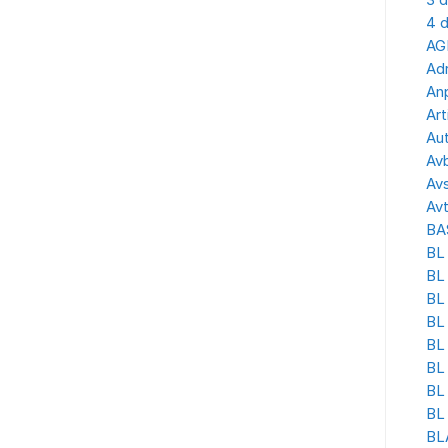
3 d
4 d
AG
Adr
Anp
Art
Aut
Avb
Avs
Avt
BA
BL 
BL
BL 
BL
BL 
BL
BL
BL 
BLA