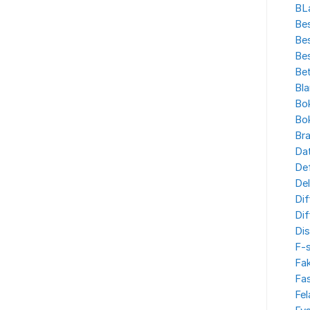
BL
Bes
Bes
Bes
Bet
Bla
Bo
Bo
Br
Dat
Def
Del
Dif
Dif
Dis
F-
Fak
Fa
Fe