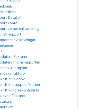
tistik kunder
edbank
da artiklar
bort Datafält
bort konto
bort semesterhantering
nisk support
porära avskrivningar
mekeeper
D
pdatera Fakturor
pdatera momsrapporten
ländsk kontoplan
ändska fakturor
krift huvudbok
krift kontospecifikation
krift kundreskontralista
krivna Fakturor
utakurs
ruprover