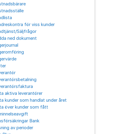
stnadsbärare
tnadsställe
dlista
dreskontra för viss kunder
dtjänst/Säljfrågor
dda ned dokument
erjournal
geromföring
gervärde
ter
verantör
erantörsbetalning
erantörsfaktura
ta aktiva leverantörer
ta kunder som handlat under året
ta över kunder som fått
innelseavgift
sförsäkringar Bank
ning av perioder