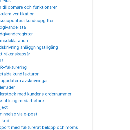
n Plus
 till domare och funktionärer
ulera verifikation
ssuppdatera kunduppgifter
dgivandelista
dgivanderegister
msdeklaration
skrivning anläggningstillgång
tt räkenskapsår
R
R-fakturering
etalda kundfakturor
uppdatera avskrivningar
errader
derstock med kundens ordernummer
ssättning medarbetare
jekt
innelse via e-post
-kod
pport med fakturerat belopp och moms