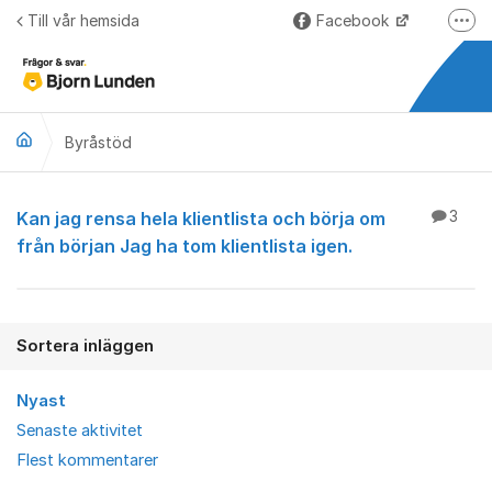
Hoppa till innehåll
Till vår hemsida
Facebook
Fler
LinkedIn
Lundify.com
Byråstöd
Björnkoll – Blogg
Forum för Lundify
Byråstöd
Kan jag rensa hela klientlista och börja om
3
från början Jag ha tom klientlista igen.
Sortera inläggen
Nyast
Senaste aktivitet
Flest kommentarer