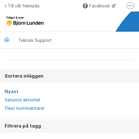
Hoppa till innehåll
Till vår hemsida
Facebook
Fler
LinkedIn
Lundify.com
Teknisk Support
Björnkoll – Blogg
Forum för Lundify
Teknisk Support
Sortera inläggen
Nyast
Senaste aktivitet
Flest kommentarer
Filtrera på tagg