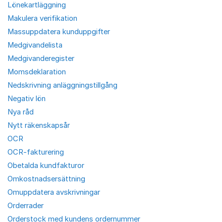
Lönekartläggning
Makulera verifikation
Massuppdatera kunduppgifter
Medgivandelista
Medgivanderegister
Momsdeklaration
Nedskrivning anläggningstillgång
Negativ lön
Nya råd
Nytt räkenskapsår
OCR
OCR-fakturering
Obetalda kundfakturor
Omkostnadsersättning
Omuppdatera avskrivningar
Orderrader
Orderstock med kundens ordernummer