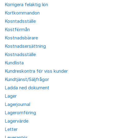
Korrigera felaktig lön
Kortkommandon
Kosntadsställe
Kostförmån
Kostnadsbärare
Kostnadsersättning
Kostnadsställe
Kundlista
Kundreskontra för viss kunder
Kundtjänst/Säljfrågor
Ladda ned dokument
Lager
Lagerjournal
Lageromföring
Lagervärde
Letter
Leverantör