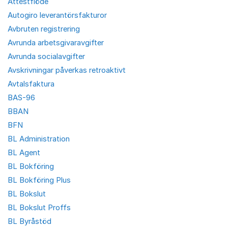
Attestflöde
Autogiro leverantörsfakturor
Avbruten registrering
Avrunda arbetsgivaravgifter
Avrunda socialavgifter
Avskrivningar påverkas retroaktivt
Avtalsfaktura
BAS-96
BBAN
BFN
BL Administration
BL Agent
BL Bokföring
BL Bokföring Plus
BL Bokslut
BL Bokslut Proffs
BL Byråstöd