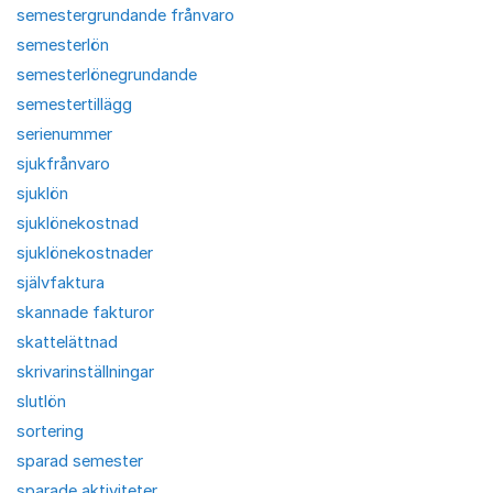
semestergrundande frånvaro
semesterlön
semesterlönegrundande
semestertillägg
serienummer
sjukfrånvaro
sjuklön
sjuklönekostnad
sjuklönekostnader
självfaktura
skannade fakturor
skattelättnad
skrivarinställningar
slutlön
sortering
sparad semester
sparade aktiviteter