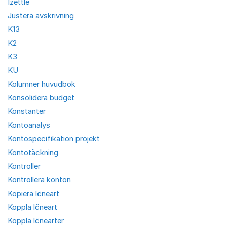
Izettle
Justera avskrivning
K13
K2
K3
KU
Kolumner huvudbok
Konsolidera budget
Konstanter
Kontoanalys
Kontospecifikation projekt
Kontotäckning
Kontroller
Kontrollera konton
Kopiera löneart
Koppla löneart
Koppla lönearter