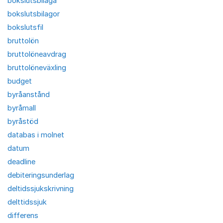
bokslutsbilaga
bokslutsbilagor
bokslutsfil
bruttolön
bruttolöneavdrag
bruttolöneväxling
budget
byråanstånd
byråmall
byråstöd
databas i molnet
datum
deadline
debiteringsunderlag
deltidssjukskrivning
delttidssjuk
differens