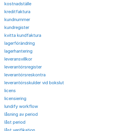
kostnadställe
kreditfaktura
kundnummer
kundregister
kvitta kundfaktura
lagerförändring
lagerhantering
leveransvillkor
leverantörsregister
leverantörsreskontra
leverantörsskulder vid bokslut
licens
licensiering
lundify workflow
låsning av period
låst period
låst verifikation