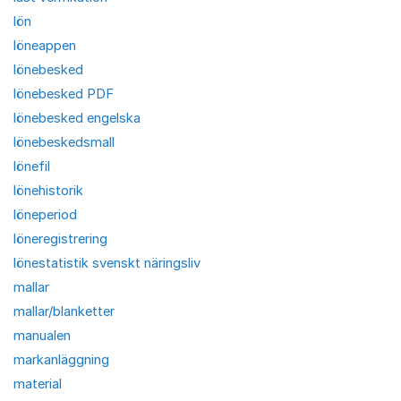
lön
löneappen
lönebesked
lönebesked PDF
lönebesked engelska
lönebeskedsmall
lönefil
lönehistorik
löneperiod
löneregistrering
lönestatistik svenskt näringsliv
mallar
mallar/blanketter
manualen
markanläggning
material