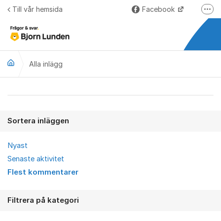
Hoppa till innehåll
Till vår hemsida
Facebook
Fler
LinkedIn
Lundify.com
Alla inlägg
Björnkoll – Blogg
Forum för Lundify
Alla inlägg
Sortera inläggen
Nyast
Senaste aktivitet
Flest kommentarer
Filtrera på kategori