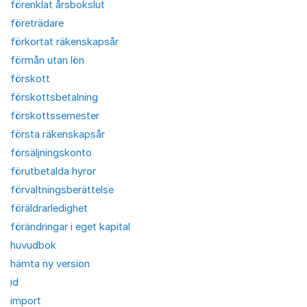
förenklat årsbokslut
företrädare
förkortat räkenskapsår
förmån utan lön
förskott
förskottsbetalning
förskottssemester
första räkenskapsår
försäljningskonto
förutbetalda hyror
förvaltningsberättelse
föräldrarledighet
förändringar i eget kapital
huvudbok
hämta ny version
id
import