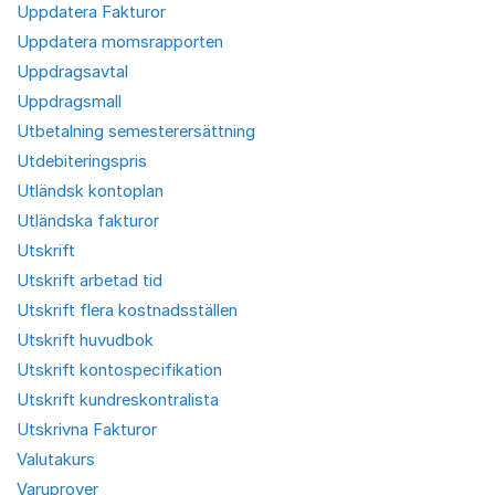
Uppdatera Fakturor
Uppdatera momsrapporten
Uppdragsavtal
Uppdragsmall
Utbetalning semesterersättning
Utdebiteringspris
Utländsk kontoplan
Utländska fakturor
Utskrift
Utskrift arbetad tid
Utskrift flera kostnadsställen
Utskrift huvudbok
Utskrift kontospecifikation
Utskrift kundreskontralista
Utskrivna Fakturor
Valutakurs
Varuprover