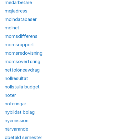
medarbetare
mejladress
molndatabaser
molnet
momsdifferens
momsrapport
momsredovisning
momsöverföring
nettolöneavdrag
nollresultat
nollställa budget
noter
noteringar
nybildat bolag
nyemission
närvarande
obetald semester