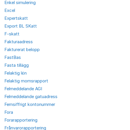
Enkel simulering
Excel
Expertskatt
Export BL SKatt
F-skatt
Fakturaadress
Fakturerat belopp
FastBas
Fasta tillägg
Felaktig lön
Felaktig momsrapport
Felmeddelande AGI
Felmeddelande gatuadress
Femsiffrigt kontonummer
Fora
Forarapportering
Frånvarorapportering