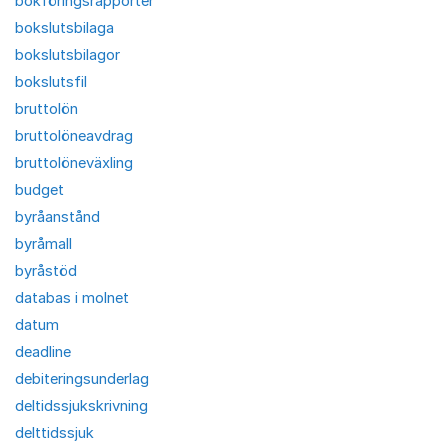
bokföringsrapporter
bokslutsbilaga
bokslutsbilagor
bokslutsfil
bruttolön
bruttolöneavdrag
bruttolöneväxling
budget
byråanstånd
byråmall
byråstöd
databas i molnet
datum
deadline
debiteringsunderlag
deltidssjukskrivning
delttidssjuk