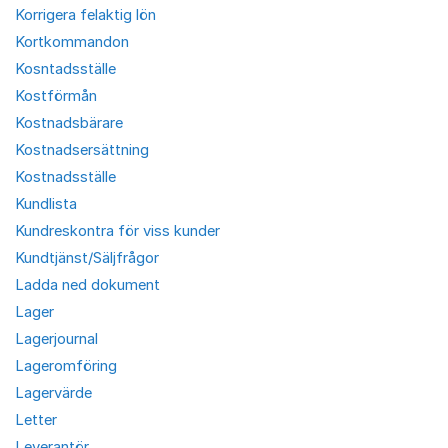
Korrigera felaktig lön
Kortkommandon
Kosntadsställe
Kostförmån
Kostnadsbärare
Kostnadsersättning
Kostnadsställe
Kundlista
Kundreskontra för viss kunder
Kundtjänst/Säljfrågor
Ladda ned dokument
Lager
Lagerjournal
Lageromföring
Lagervärde
Letter
Leverantör