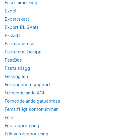
Enkel simulering
Excel
Expertskatt
Export BL SKatt
F-skatt
Fakturaadress
Fakturerat belopp
FastBas
Fasta tillägg
Felaktig lön
Felaktig momsrapport
Felmeddelande AGI
Felmeddelande gatuadress
Femsiffrigt kontonummer
Fora
Forarapportering
Frånvarorapportering