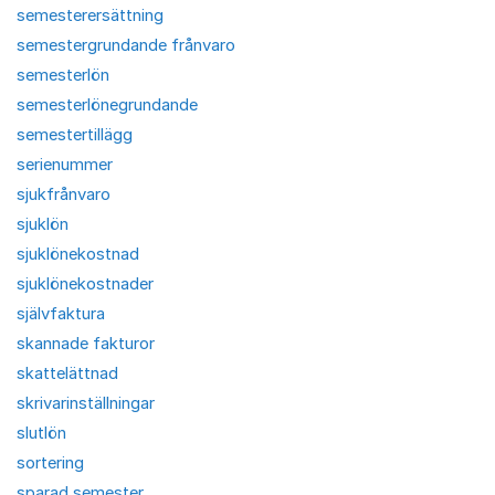
semesterersättning
semestergrundande frånvaro
semesterlön
semesterlönegrundande
semestertillägg
serienummer
sjukfrånvaro
sjuklön
sjuklönekostnad
sjuklönekostnader
självfaktura
skannade fakturor
skattelättnad
skrivarinställningar
slutlön
sortering
sparad semester