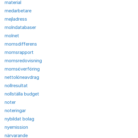
material
medarbetare
mejladress
molndatabaser
molnet
momsdifferens
momsrapport
momsredovisning
momsöverföring
nettolöneavdrag
nollresultat
nollställa budget
noter
noteringar
nybildat bolag
nyemission
närvarande