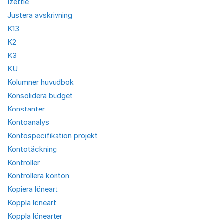
Izettle
Justera avskrivning
K13
K2
K3
KU
Kolumner huvudbok
Konsolidera budget
Konstanter
Kontoanalys
Kontospecifikation projekt
Kontotäckning
Kontroller
Kontrollera konton
Kopiera löneart
Koppla löneart
Koppla lönearter