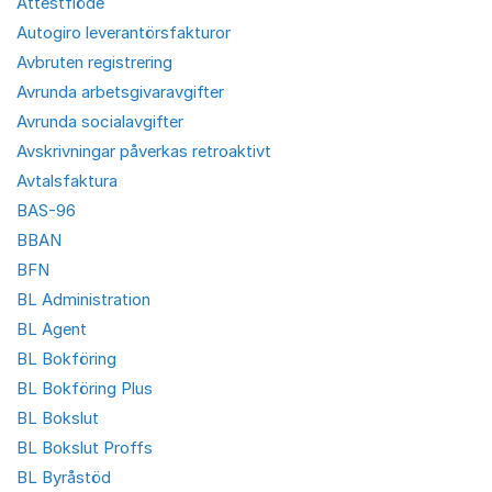
Attestflöde
Autogiro leverantörsfakturor
Avbruten registrering
Avrunda arbetsgivaravgifter
Avrunda socialavgifter
Avskrivningar påverkas retroaktivt
Avtalsfaktura
BAS-96
BBAN
BFN
BL Administration
BL Agent
BL Bokföring
BL Bokföring Plus
BL Bokslut
BL Bokslut Proffs
BL Byråstöd