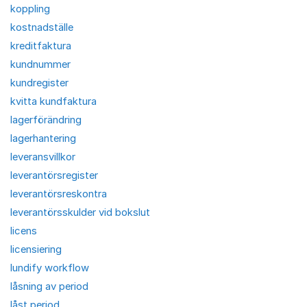
koppling
kostnadställe
kreditfaktura
kundnummer
kundregister
kvitta kundfaktura
lagerförändring
lagerhantering
leveransvillkor
leverantörsregister
leverantörsreskontra
leverantörsskulder vid bokslut
licens
licensiering
lundify workflow
låsning av period
låst period