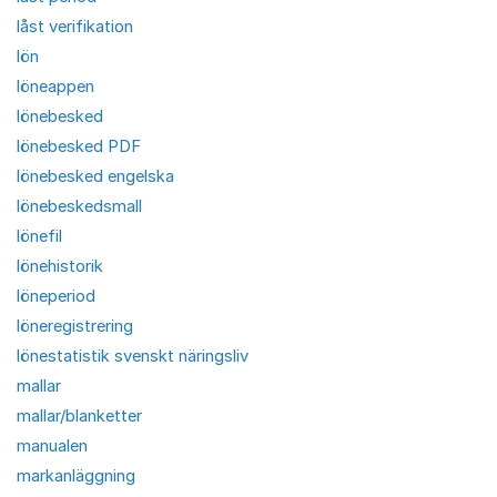
låst verifikation
lön
löneappen
lönebesked
lönebesked PDF
lönebesked engelska
lönebeskedsmall
lönefil
lönehistorik
löneperiod
löneregistrering
lönestatistik svenskt näringsliv
mallar
mallar/blanketter
manualen
markanläggning