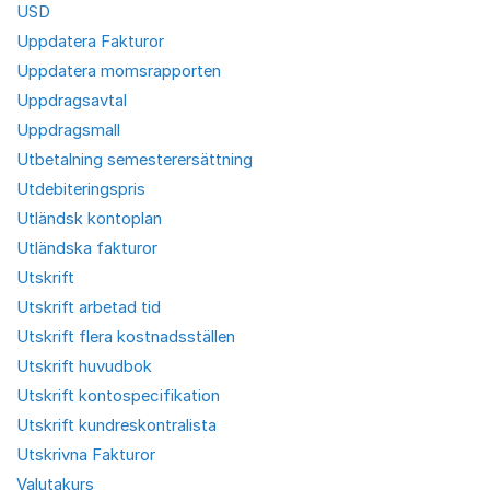
USD
Uppdatera Fakturor
Uppdatera momsrapporten
Uppdragsavtal
Uppdragsmall
Utbetalning semesterersättning
Utdebiteringspris
Utländsk kontoplan
Utländska fakturor
Utskrift
Utskrift arbetad tid
Utskrift flera kostnadsställen
Utskrift huvudbok
Utskrift kontospecifikation
Utskrift kundreskontralista
Utskrivna Fakturor
Valutakurs