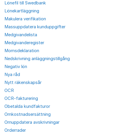
Lönefil till Swedbank
Lönekartläggning
Makulera verifikation
Massuppdatera kunduppgifter
Medgivandelista
Medgivanderegister
Momsdeklaration
Nedskrivning anläggningstillgång
Negativ lön
Nya råd
Nytt räkenskapsår
OCR
OCR-fakturering
Obetalda kundfakturor
Omkostnadsersättning
Omuppdatera avskrivningar
Orderrader