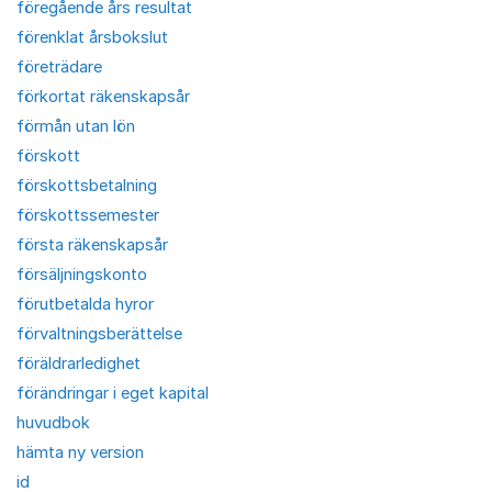
föregående års resultat
förenklat årsbokslut
företrädare
förkortat räkenskapsår
förmån utan lön
förskott
förskottsbetalning
förskottssemester
första räkenskapsår
försäljningskonto
förutbetalda hyror
förvaltningsberättelse
föräldrarledighet
förändringar i eget kapital
huvudbok
hämta ny version
id