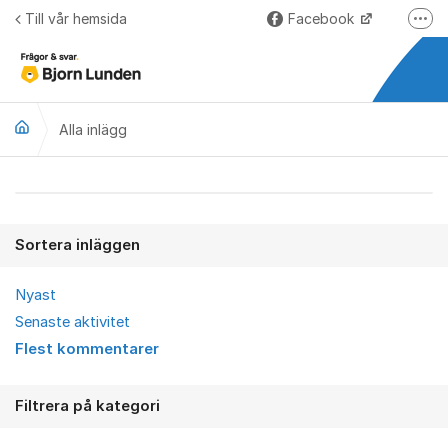
Hoppa till innehåll
Till vår hemsida
Facebook
Fler
LinkedIn
Lundify.com
Alla inlägg
Björnkoll – Blogg
Forum för Lundify
Alla inlägg
Sortera inläggen
Nyast
Senaste aktivitet
Flest kommentarer
Filtrera på kategori