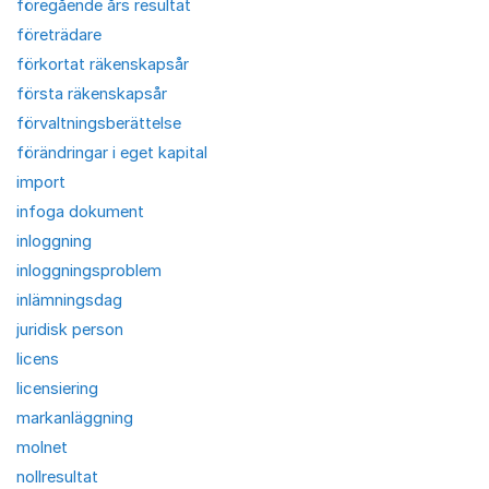
föregående års resultat
företrädare
förkortat räkenskapsår
första räkenskapsår
förvaltningsberättelse
förändringar i eget kapital
import
infoga dokument
inloggning
inloggningsproblem
inlämningsdag
juridisk person
licens
licensiering
markanläggning
molnet
nollresultat