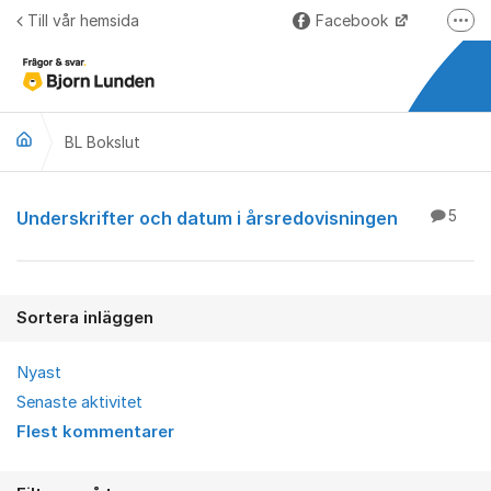
Hoppa till innehåll
Till vår hemsida
Facebook
Fler
LinkedIn
Lundify.com
BL Bokslut
Björnkoll – Blogg
Forum för Lundify
BL Bokslut
Underskrifter och datum i årsredovisningen
5
Sortera inläggen
Nyast
Senaste aktivitet
Flest kommentarer