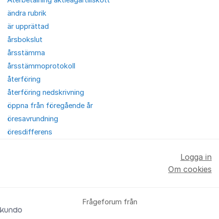
Återbetalning aktieägartillskott
ändra rubrik
är upprättad
årsbokslut
årsstämma
årsstämmoprotokoll
återföring
återföring nedskrivning
öppna från föregående år
öresavrundning
öresdifferens
Logga in
Om cookies
Frågeforum från