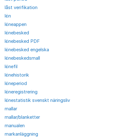
låst verifikation
lön
löneappen
lönebesked
lönebesked PDF
lönebesked engelska
lönebeskedsmall
lönefil
lönehistorik
löneperiod
löneregistrering
lönestatistik svenskt näringsliv
mallar
mallar/blanketter
manualen
markanläggning