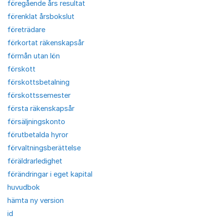
föregående års resultat
förenklat årsbokslut
företrädare
förkortat räkenskapsår
förmån utan lön
förskott
förskottsbetalning
förskottssemester
första räkenskapsår
försäljningskonto
förutbetalda hyror
förvaltningsberättelse
föräldrarledighet
förändringar i eget kapital
huvudbok
hämta ny version
id