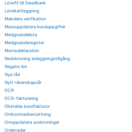
Lönefil till Swedbank
Lönekartläggning
Makulera verifikation
Massuppdatera kunduppgifter
Medgivandelista
Medgivanderegister
Momsdeklaration
Nedskrivning anläggningstillgång
Negativ lön
Nya råd
Nytt räkenskapsår
OCR
OCR-fakturering
Obetalda kundfakturor
Omkostnadsersättning
Omuppdatera avskrivningar
Orderrader