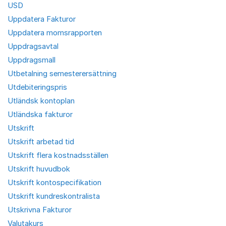
USD
Uppdatera Fakturor
Uppdatera momsrapporten
Uppdragsavtal
Uppdragsmall
Utbetalning semesterersättning
Utdebiteringspris
Utländsk kontoplan
Utländska fakturor
Utskrift
Utskrift arbetad tid
Utskrift flera kostnadsställen
Utskrift huvudbok
Utskrift kontospecifikation
Utskrift kundreskontralista
Utskrivna Fakturor
Valutakurs