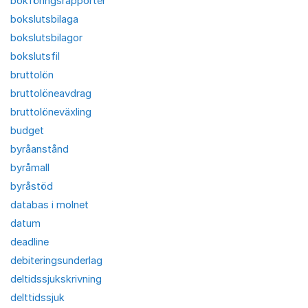
bokföringsrapporter
bokslutsbilaga
bokslutsbilagor
bokslutsfil
bruttolön
bruttolöneavdrag
bruttolöneväxling
budget
byråanstånd
byråmall
byråstöd
databas i molnet
datum
deadline
debiteringsunderlag
deltidssjukskrivning
delttidssjuk