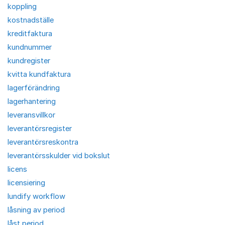
koppling
kostnadställe
kreditfaktura
kundnummer
kundregister
kvitta kundfaktura
lagerförändring
lagerhantering
leveransvillkor
leverantörsregister
leverantörsreskontra
leverantörsskulder vid bokslut
licens
licensiering
lundify workflow
låsning av period
låst period