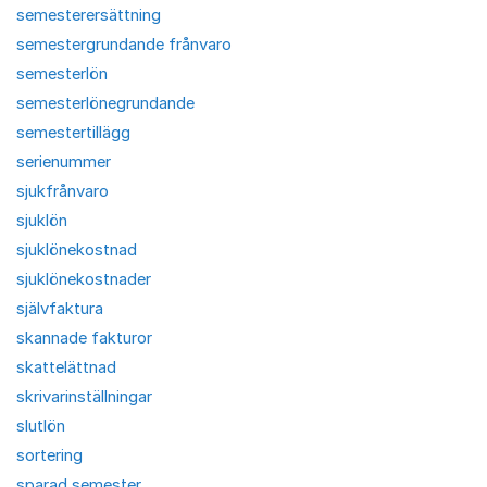
semesterersättning
semestergrundande frånvaro
semesterlön
semesterlönegrundande
semestertillägg
serienummer
sjukfrånvaro
sjuklön
sjuklönekostnad
sjuklönekostnader
självfaktura
skannade fakturor
skattelättnad
skrivarinställningar
slutlön
sortering
sparad semester