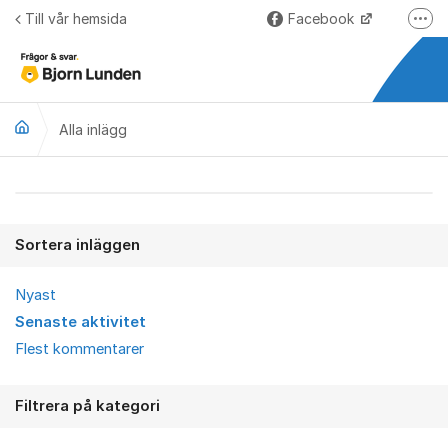
Hoppa till innehåll
Till vår hemsida
Facebook
Fler
LinkedIn
Lundify.com
Alla inlägg
Björnkoll – Blogg
Forum för Lundify
Alla inlägg
Sortera inläggen
Nyast
Senaste aktivitet
Flest kommentarer
Filtrera på kategori