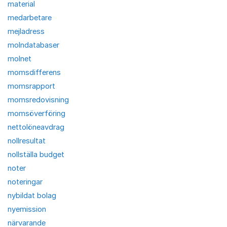
material
medarbetare
mejladress
molndatabaser
molnet
momsdifferens
momsrapport
momsredovisning
momsöverföring
nettolöneavdrag
nollresultat
nollställa budget
noter
noteringar
nybildat bolag
nyemission
närvarande