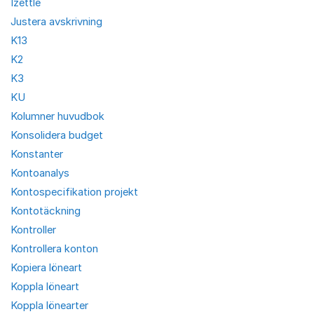
Izettle
Justera avskrivning
K13
K2
K3
KU
Kolumner huvudbok
Konsolidera budget
Konstanter
Kontoanalys
Kontospecifikation projekt
Kontotäckning
Kontroller
Kontrollera konton
Kopiera löneart
Koppla löneart
Koppla lönearter