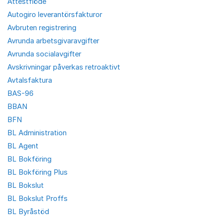
Attestflöde
Autogiro leverantörsfakturor
Avbruten registrering
Avrunda arbetsgivaravgifter
Avrunda socialavgifter
Avskrivningar påverkas retroaktivt
Avtalsfaktura
BAS-96
BBAN
BFN
BL Administration
BL Agent
BL Bokföring
BL Bokföring Plus
BL Bokslut
BL Bokslut Proffs
BL Byråstöd