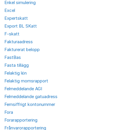
Enkel simulering
Excel
Expertskatt
Export BL SKatt
F-skatt
Fakturaadress
Fakturerat belopp
FastBas
Fasta tillägg
Felaktig lön
Felaktig momsrapport
Felmeddelande AGI
Felmeddelande gatuadress
Femsiffrigt kontonummer
Fora
Forarapportering
Frånvarorapportering