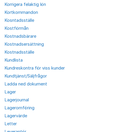
Korrigera felaktig lön
Kortkommandon
Kosntadsställe
Kostförmån
Kostnadsbärare
Kostnadsersättning
Kostnadsställe
Kundlista
Kundreskontra för viss kunder
Kundtjänst/Säljfrågor
Ladda ned dokument
Lager
Lagerjournal
Lageromföring
Lagervärde
Letter
Leverantör