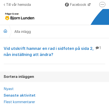
Hoppa till innehåll
Till vår hemsida
Facebook
Fler
LinkedIn
Lundify.com
Alla inlägg
Björnkoll – Blogg
Forum för Lundify
Alla inlägg
Vid utskrift hamnar en rad i sidfoten på sida 2,
1
nån inställning att ändra?
Sortera inläggen
Nyast
Senaste aktivitet
Flest kommentarer