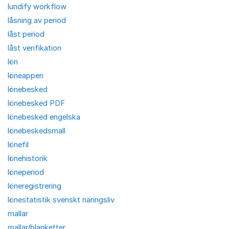
lundify workflow
låsning av period
låst period
låst verifikation
lön
löneappen
lönebesked
lönebesked PDF
lönebesked engelska
lönebeskedsmall
lönefil
lönehistorik
löneperiod
löneregistrering
lönestatistik svenskt näringsliv
mallar
mallar/blanketter