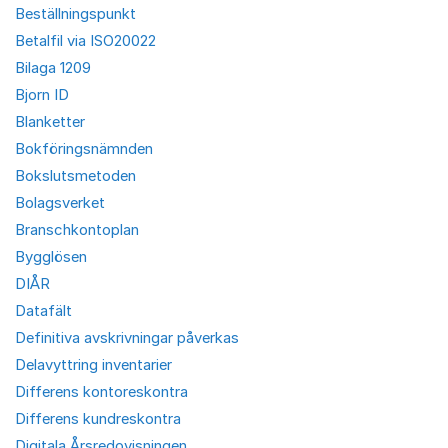
Beställningspunkt
Betalfil via ISO20022
Bilaga 1209
Bjorn ID
Blanketter
Bokföringsnämnden
Bokslutsmetoden
Bolagsverket
Branschkontoplan
Bygglösen
DIÅR
Datafält
Definitiva avskrivningar påverkas
Delavyttring inventarier
Differens kontoreskontra
Differens kundreskontra
Digitala Årsredovisningen