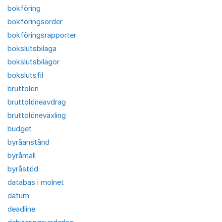
bokföring
bokföringsorder
bokföringsrapporter
bokslutsbilaga
bokslutsbilagor
bokslutsfil
bruttolön
bruttolöneavdrag
bruttolöneväxling
budget
byråanstånd
byråmall
byråstöd
databas i molnet
datum
deadline