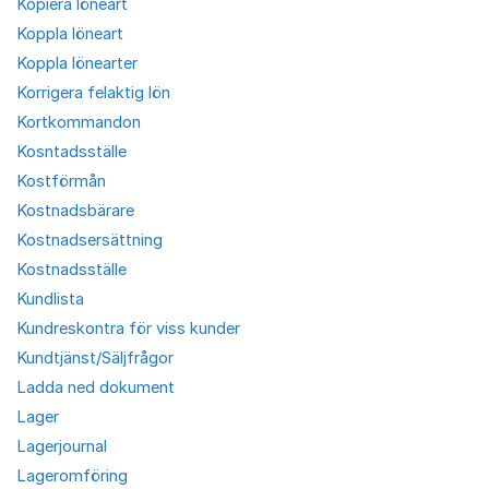
Kopiera löneart
Koppla löneart
Koppla lönearter
Korrigera felaktig lön
Kortkommandon
Kosntadsställe
Kostförmån
Kostnadsbärare
Kostnadsersättning
Kostnadsställe
Kundlista
Kundreskontra för viss kunder
Kundtjänst/Säljfrågor
Ladda ned dokument
Lager
Lagerjournal
Lageromföring