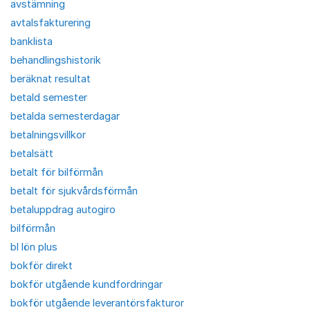
avstämning
avtalsfakturering
banklista
behandlingshistorik
beräknat resultat
betald semester
betalda semesterdagar
betalningsvillkor
betalsätt
betalt för bilförmån
betalt för sjukvårdsförmån
betaluppdrag autogiro
bilförmån
bl lön plus
bokför direkt
bokför utgående kundfordringar
bokför utgående leverantörsfakturor