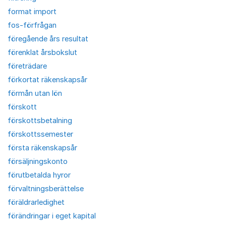
format import
fos-förfrågan
föregående års resultat
förenklat årsbokslut
företrädare
förkortat räkenskapsår
förmån utan lön
förskott
förskottsbetalning
förskottssemester
första räkenskapsår
försäljningskonto
förutbetalda hyror
förvaltningsberättelse
föräldrarledighet
förändringar i eget kapital