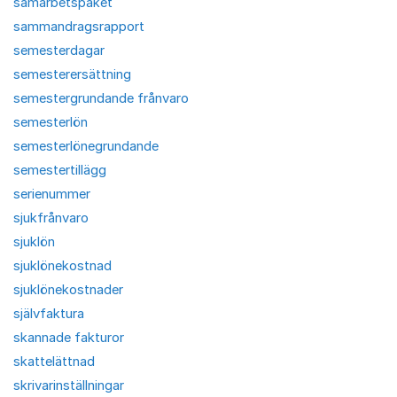
samarbetspaket
sammandragsrapport
semesterdagar
semesterersättning
semestergrundande frånvaro
semesterlön
semesterlönegrundande
semestertillägg
serienummer
sjukfrånvaro
sjuklön
sjuklönekostnad
sjuklönekostnader
självfaktura
skannade fakturor
skattelättnad
skrivarinställningar