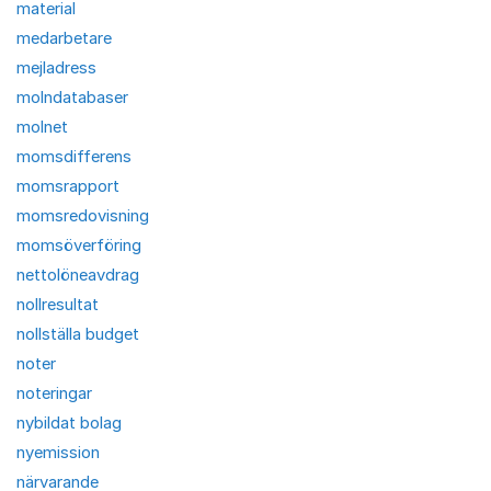
material
medarbetare
mejladress
molndatabaser
molnet
momsdifferens
momsrapport
momsredovisning
momsöverföring
nettolöneavdrag
nollresultat
nollställa budget
noter
noteringar
nybildat bolag
nyemission
närvarande