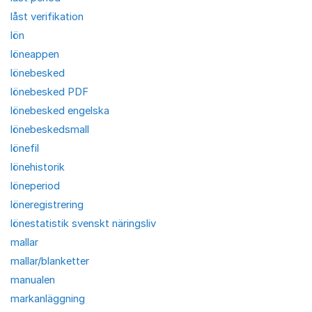
låst verifikation
lön
löneappen
lönebesked
lönebesked PDF
lönebesked engelska
lönebeskedsmall
lönefil
lönehistorik
löneperiod
löneregistrering
lönestatistik svenskt näringsliv
mallar
mallar/blanketter
manualen
markanläggning