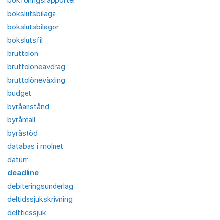
bokföringsrapporter
bokslutsbilaga
bokslutsbilagor
bokslutsfil
bruttolön
bruttolöneavdrag
bruttolöneväxling
budget
byråanstånd
byråmall
byråstöd
databas i molnet
datum
deadline
debiteringsunderlag
deltidssjukskrivning
delttidssjuk