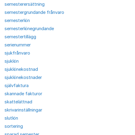
semesterersättning
semestergrundande frånvaro
semesterlön
semesterlönegrundande
semestertillägg
serienummer
sjukfrånvaro
sjuklön
sjuklönekostnad
sjuklönekostnader
självfaktura
skannade fakturor
skattelättnad
skrivarinställningar
slutlön
sortering
sparad semester