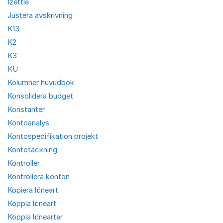
Izettle
Justera avskrivning
K13
K2
K3
KU
Kolumner huvudbok
Konsolidera budget
Konstanter
Kontoanalys
Kontospecifikation projekt
Kontotäckning
Kontroller
Kontrollera konton
Kopiera löneart
Koppla löneart
Koppla lönearter