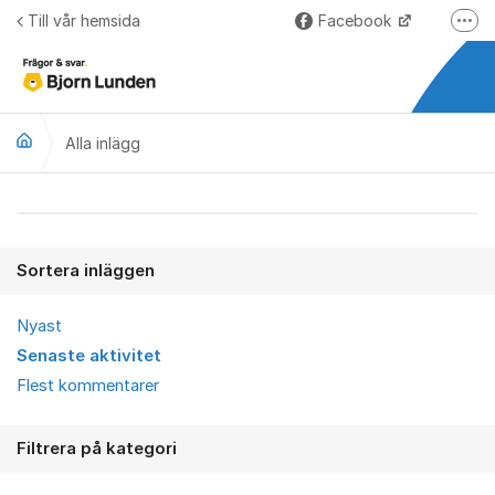
Hoppa till innehåll
Till vår hemsida
Facebook
Fler
LinkedIn
Lundify.com
Alla inlägg
Björnkoll – Blogg
Forum för Lundify
Alla inlägg
Sortera inläggen
Nyast
Senaste aktivitet
Flest kommentarer
Filtrera på kategori