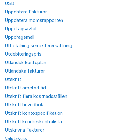
USD
Uppdatera Fakturor
Uppdatera momsrapporten
Uppdragsavtal
Uppdragsmall
Utbetalning semesterersättning
Utdebiteringspris
Utländsk kontoplan
Utländska fakturor
Utskrift
Utskrift arbetad tid
Utskrift flera kostnadsställen
Utskrift huvudbok
Utskrift kontospecifikation
Utskrift kundreskontralista
Utskrivna Fakturor
Valutakurs