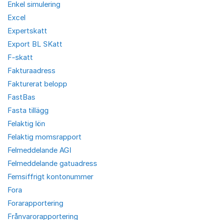
Enkel simulering
Excel
Expertskatt
Export BL SKatt
F-skatt
Fakturaadress
Fakturerat belopp
FastBas
Fasta tillägg
Felaktig lön
Felaktig momsrapport
Felmeddelande AGI
Felmeddelande gatuadress
Femsiffrigt kontonummer
Fora
Forarapportering
Frånvarorapportering