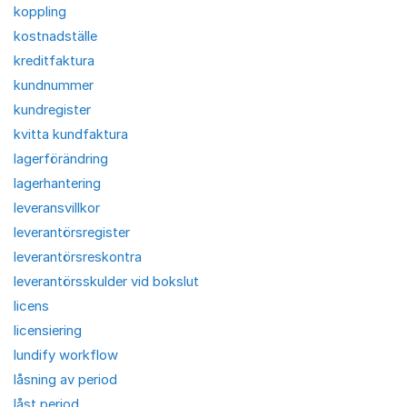
koppling
kostnadställe
kreditfaktura
kundnummer
kundregister
kvitta kundfaktura
lagerförändring
lagerhantering
leveransvillkor
leverantörsregister
leverantörsreskontra
leverantörsskulder vid bokslut
licens
licensiering
lundify workflow
låsning av period
låst period