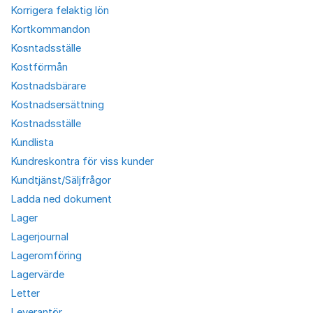
Korrigera felaktig lön
Kortkommandon
Kosntadsställe
Kostförmån
Kostnadsbärare
Kostnadsersättning
Kostnadsställe
Kundlista
Kundreskontra för viss kunder
Kundtjänst/Säljfrågor
Ladda ned dokument
Lager
Lagerjournal
Lageromföring
Lagervärde
Letter
Leverantör