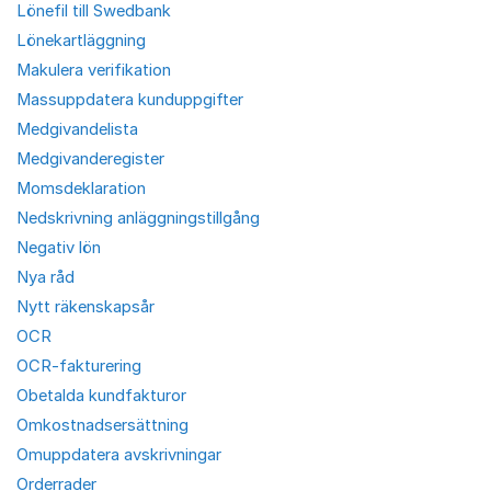
Lönefil till Swedbank
Lönekartläggning
Makulera verifikation
Massuppdatera kunduppgifter
Medgivandelista
Medgivanderegister
Momsdeklaration
Nedskrivning anläggningstillgång
Negativ lön
Nya råd
Nytt räkenskapsår
OCR
OCR-fakturering
Obetalda kundfakturor
Omkostnadsersättning
Omuppdatera avskrivningar
Orderrader