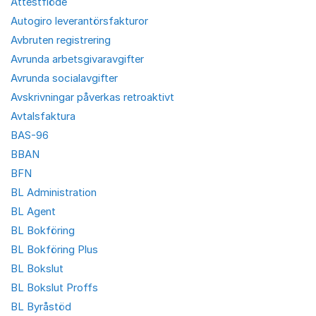
Attestflöde
Autogiro leverantörsfakturor
Avbruten registrering
Avrunda arbetsgivaravgifter
Avrunda socialavgifter
Avskrivningar påverkas retroaktivt
Avtalsfaktura
BAS-96
BBAN
BFN
BL Administration
BL Agent
BL Bokföring
BL Bokföring Plus
BL Bokslut
BL Bokslut Proffs
BL Byråstöd