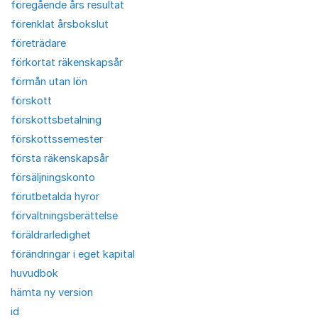
föregående års resultat
förenklat årsbokslut
företrädare
förkortat räkenskapsår
förmån utan lön
förskott
förskottsbetalning
förskottssemester
första räkenskapsår
försäljningskonto
förutbetalda hyror
förvaltningsberättelse
föräldrarledighet
förändringar i eget kapital
huvudbok
hämta ny version
id