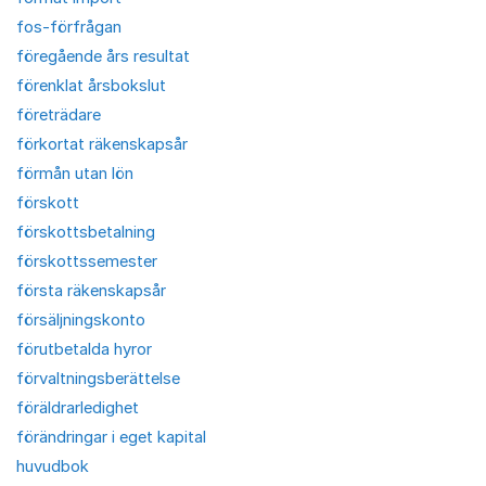
fos-förfrågan
föregående års resultat
förenklat årsbokslut
företrädare
förkortat räkenskapsår
förmån utan lön
förskott
förskottsbetalning
förskottssemester
första räkenskapsår
försäljningskonto
förutbetalda hyror
förvaltningsberättelse
föräldrarledighet
förändringar i eget kapital
huvudbok