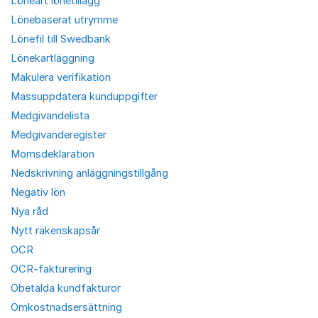
Löneart lönetillägg
Lönebaserat utrymme
Lönefil till Swedbank
Lönekartläggning
Makulera verifikation
Massuppdatera kunduppgifter
Medgivandelista
Medgivanderegister
Momsdeklaration
Nedskrivning anläggningstillgång
Negativ lön
Nya råd
Nytt räkenskapsår
OCR
OCR-fakturering
Obetalda kundfakturor
Omkostnadsersättning