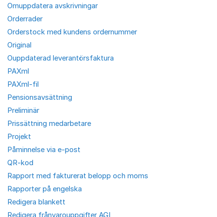
Omuppdatera avskrivningar
Orderrader
Orderstock med kundens ordernummer
Original
Ouppdaterad leverantörsfaktura
PAXml
PAXml-fil
Pensionsavsättning
Preliminär
Prissättning medarbetare
Projekt
Påminnelse via e-post
QR-kod
Rapport med fakturerat belopp och moms
Rapporter på engelska
Redigera blankett
Redigera frånvarouppgifter AGI