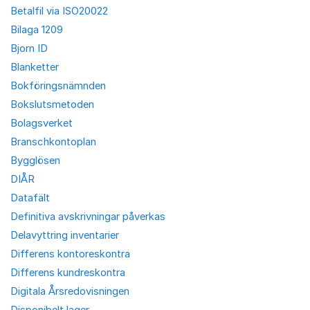
Betalfil via ISO20022
Bilaga 1209
Bjorn ID
Blanketter
Bokföringsnämnden
Bokslutsmetoden
Bolagsverket
Branschkontoplan
Bygglösen
DIÅR
Datafält
Definitiva avskrivningar påverkas
Delavyttring inventarier
Differens kontoreskontra
Differens kundreskontra
Digitala Årsredovisningen
Disponibelt lager