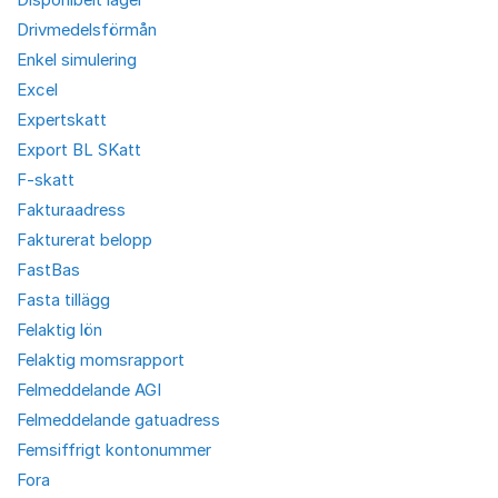
Drivmedelsförmån
Enkel simulering
Excel
Expertskatt
Export BL SKatt
F-skatt
Fakturaadress
Fakturerat belopp
FastBas
Fasta tillägg
Felaktig lön
Felaktig momsrapport
Felmeddelande AGI
Felmeddelande gatuadress
Femsiffrigt kontonummer
Fora