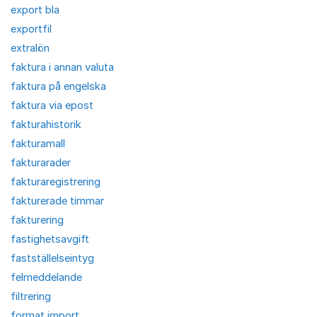
export bla
exportfil
extralön
faktura i annan valuta
faktura på engelska
faktura via epost
fakturahistorik
fakturamall
fakturarader
fakturaregistrering
fakturerade timmar
fakturering
fastighetsavgift
fastställelseintyg
felmeddelande
filtrering
format import