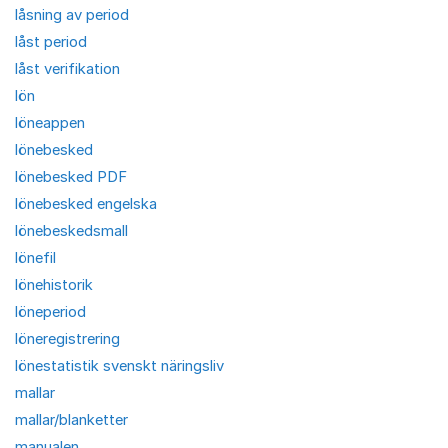
låsning av period
låst period
låst verifikation
lön
löneappen
lönebesked
lönebesked PDF
lönebesked engelska
lönebeskedsmall
lönefil
lönehistorik
löneperiod
löneregistrering
lönestatistik svenskt näringsliv
mallar
mallar/blanketter
manualen