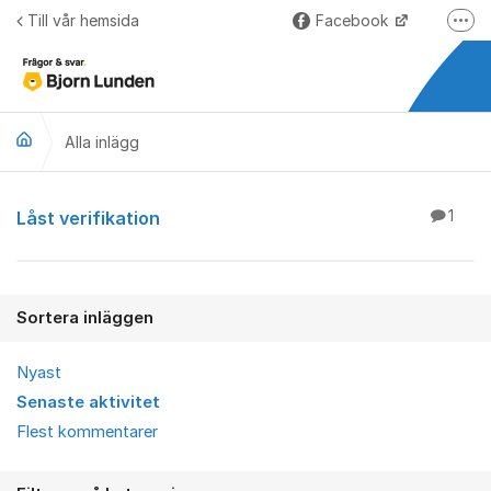
Hoppa till innehåll
Till vår hemsida
Facebook
Fler
LinkedIn
Lundify.com
Alla inlägg
Björnkoll – Blogg
Forum för Lundify
Alla inlägg
Låst verifikation
1
Sortera inläggen
Nyast
Senaste aktivitet
Flest kommentarer