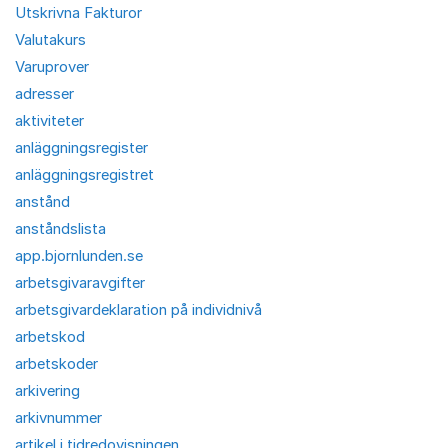
Utskrivna Fakturor
Valutakurs
Varuprover
adresser
aktiviteter
anläggningsregister
anläggningsregistret
anstånd
anståndslista
app.bjornlunden.se
arbetsgivaravgifter
arbetsgivardeklaration på individnivå
arbetskod
arbetskoder
arkivering
arkivnummer
artikel i tidredovisningen