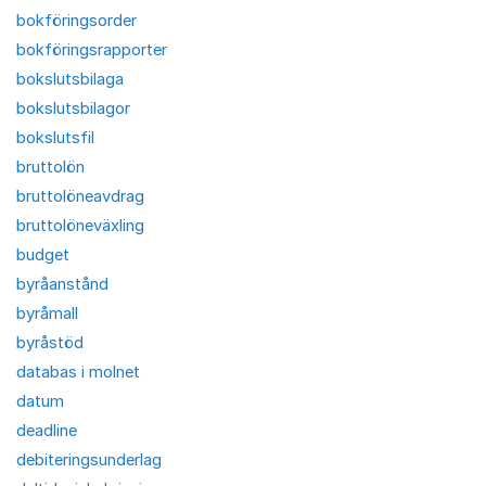
bokföringsorder
bokföringsrapporter
bokslutsbilaga
bokslutsbilagor
bokslutsfil
bruttolön
bruttolöneavdrag
bruttolöneväxling
budget
byråanstånd
byråmall
byråstöd
databas i molnet
datum
deadline
debiteringsunderlag