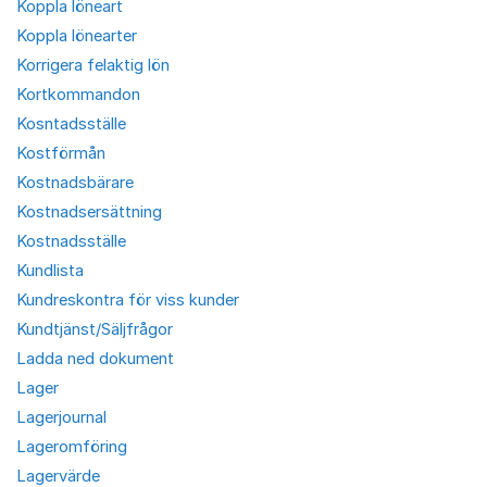
Koppla löneart
Koppla lönearter
Korrigera felaktig lön
Kortkommandon
Kosntadsställe
Kostförmån
Kostnadsbärare
Kostnadsersättning
Kostnadsställe
Kundlista
Kundreskontra för viss kunder
Kundtjänst/Säljfrågor
Ladda ned dokument
Lager
Lagerjournal
Lageromföring
Lagervärde