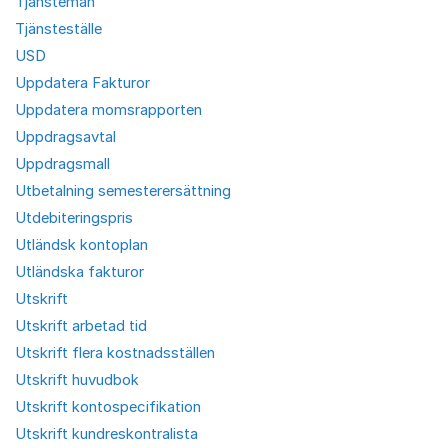
Tjänstemän
Tjänsteställe
USD
Uppdatera Fakturor
Uppdatera momsrapporten
Uppdragsavtal
Uppdragsmall
Utbetalning semesterersättning
Utdebiteringspris
Utländsk kontoplan
Utländska fakturor
Utskrift
Utskrift arbetad tid
Utskrift flera kostnadsställen
Utskrift huvudbok
Utskrift kontospecifikation
Utskrift kundreskontralista