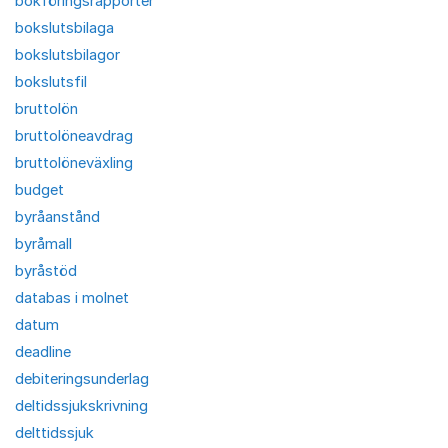
bokföringsrapporter
bokslutsbilaga
bokslutsbilagor
bokslutsfil
bruttolön
bruttolöneavdrag
bruttolöneväxling
budget
byråanstånd
byråmall
byråstöd
databas i molnet
datum
deadline
debiteringsunderlag
deltidssjukskrivning
delttidssjuk