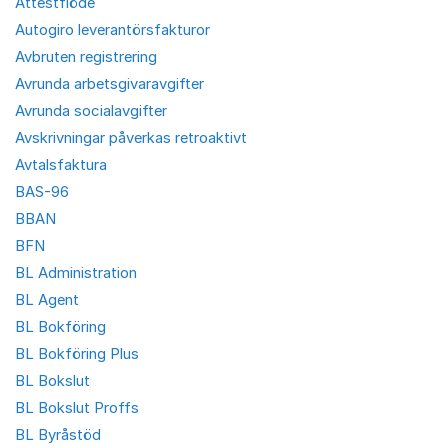
Attestflöde
Autogiro leverantörsfakturor
Avbruten registrering
Avrunda arbetsgivaravgifter
Avrunda socialavgifter
Avskrivningar påverkas retroaktivt
Avtalsfaktura
BAS-96
BBAN
BFN
BL Administration
BL Agent
BL Bokföring
BL Bokföring Plus
BL Bokslut
BL Bokslut Proffs
BL Byråstöd