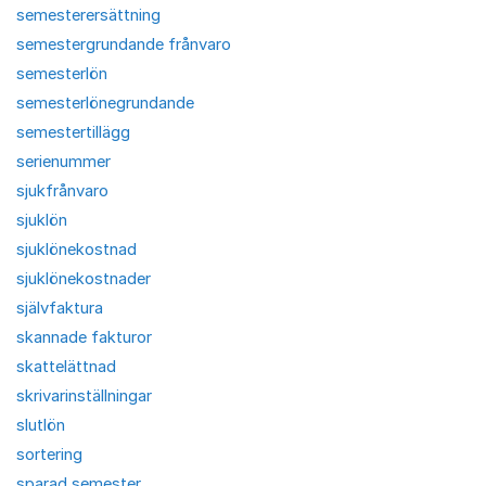
semesterersättning
semestergrundande frånvaro
semesterlön
semesterlönegrundande
semestertillägg
serienummer
sjukfrånvaro
sjuklön
sjuklönekostnad
sjuklönekostnader
självfaktura
skannade fakturor
skattelättnad
skrivarinställningar
slutlön
sortering
sparad semester