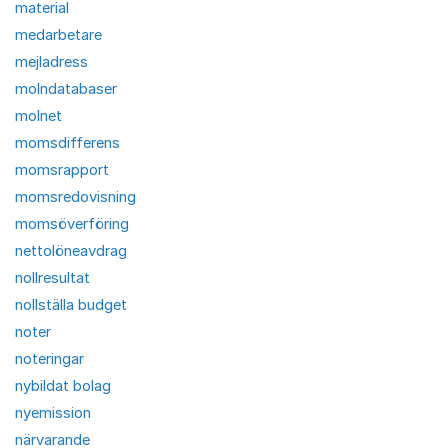
material
medarbetare
mejladress
molndatabaser
molnet
momsdifferens
momsrapport
momsredovisning
momsöverföring
nettolöneavdrag
nollresultat
nollställa budget
noter
noteringar
nybildat bolag
nyemission
närvarande