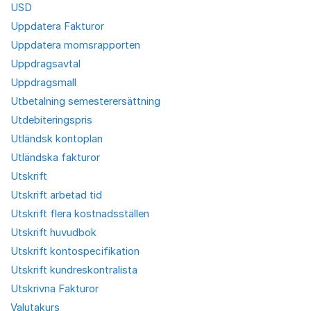
USD
Uppdatera Fakturor
Uppdatera momsrapporten
Uppdragsavtal
Uppdragsmall
Utbetalning semesterersättning
Utdebiteringspris
Utländsk kontoplan
Utländska fakturor
Utskrift
Utskrift arbetad tid
Utskrift flera kostnadsställen
Utskrift huvudbok
Utskrift kontospecifikation
Utskrift kundreskontralista
Utskrivna Fakturor
Valutakurs