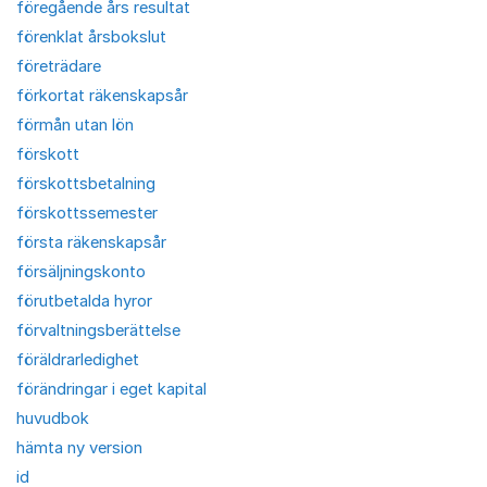
föregående års resultat
förenklat årsbokslut
företrädare
förkortat räkenskapsår
förmån utan lön
förskott
förskottsbetalning
förskottssemester
första räkenskapsår
försäljningskonto
förutbetalda hyror
förvaltningsberättelse
föräldrarledighet
förändringar i eget kapital
huvudbok
hämta ny version
id