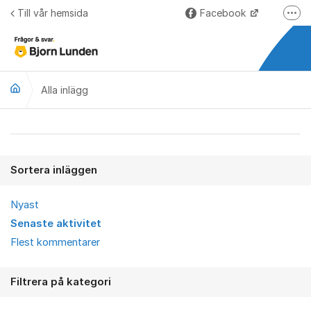
Hoppa till innehåll
Till vår hemsida
Facebook
Fler
LinkedIn
Lundify.com
Alla inlägg
Björnkoll – Blogg
Forum för Lundify
Alla inlägg
Sortera inläggen
Nyast
Senaste aktivitet
Flest kommentarer
Filtrera på kategori