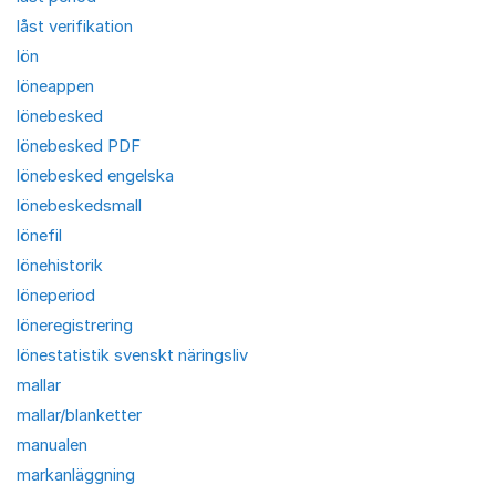
låst verifikation
lön
löneappen
lönebesked
lönebesked PDF
lönebesked engelska
lönebeskedsmall
lönefil
lönehistorik
löneperiod
löneregistrering
lönestatistik svenskt näringsliv
mallar
mallar/blanketter
manualen
markanläggning