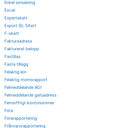
Enkel simulering
Excel
Expertskatt
Export BL SKatt
F-skatt
Fakturaadress
Fakturerat belopp
FastBas
Fasta tillägg
Felaktig lön
Felaktig momsrapport
Felmeddelande AGI
Felmeddelande gatuadress
Femsiffrigt kontonummer
Fora
Forarapportering
Frånvarorapportering