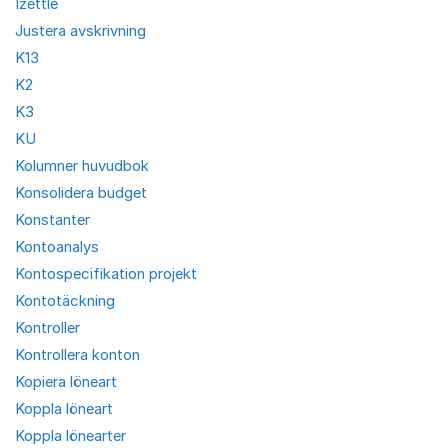
Izettle
Justera avskrivning
K13
K2
K3
KU
Kolumner huvudbok
Konsolidera budget
Konstanter
Kontoanalys
Kontospecifikation projekt
Kontotäckning
Kontroller
Kontrollera konton
Kopiera löneart
Koppla löneart
Koppla lönearter