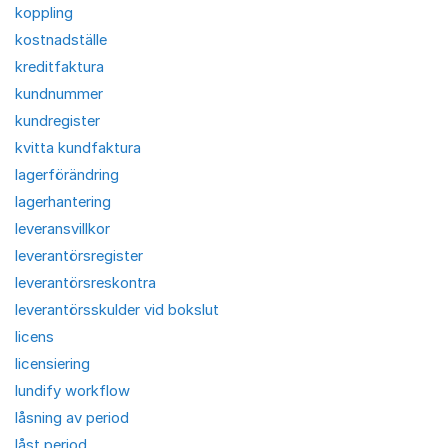
koppling
kostnadställe
kreditfaktura
kundnummer
kundregister
kvitta kundfaktura
lagerförändring
lagerhantering
leveransvillkor
leverantörsregister
leverantörsreskontra
leverantörsskulder vid bokslut
licens
licensiering
lundify workflow
låsning av period
låst period