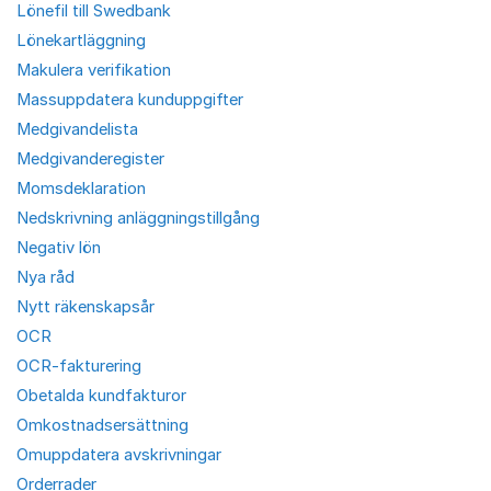
Lönefil till Swedbank
Lönekartläggning
Makulera verifikation
Massuppdatera kunduppgifter
Medgivandelista
Medgivanderegister
Momsdeklaration
Nedskrivning anläggningstillgång
Negativ lön
Nya råd
Nytt räkenskapsår
OCR
OCR-fakturering
Obetalda kundfakturor
Omkostnadsersättning
Omuppdatera avskrivningar
Orderrader