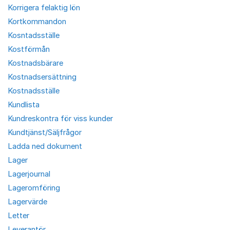
Korrigera felaktig lön
Kortkommandon
Kosntadsställe
Kostförmån
Kostnadsbärare
Kostnadsersättning
Kostnadsställe
Kundlista
Kundreskontra för viss kunder
Kundtjänst/Säljfrågor
Ladda ned dokument
Lager
Lagerjournal
Lageromföring
Lagervärde
Letter
Leverantör