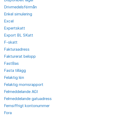
Drivmedelsförmån
Enkel simulering
Excel
Expertskatt
Export BL SKatt
F-skatt
Fakturaadress
Fakturerat belopp
FastBas
Fasta tillägg
Felaktig lön
Felaktig momsrapport
Felmeddelande AGI
Felmeddelande gatuadress
Femsiffrigt kontonummer
Fora