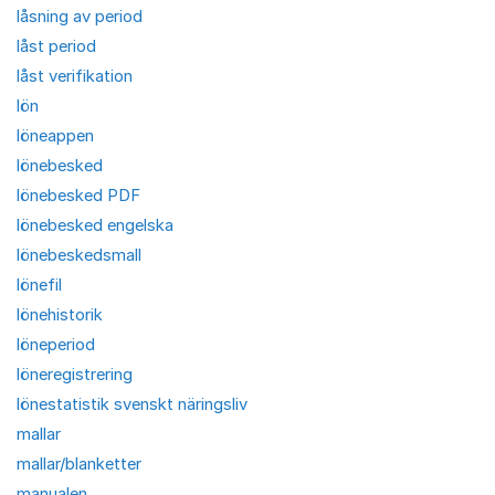
låsning av period
låst period
låst verifikation
lön
löneappen
lönebesked
lönebesked PDF
lönebesked engelska
lönebeskedsmall
lönefil
lönehistorik
löneperiod
löneregistrering
lönestatistik svenskt näringsliv
mallar
mallar/blanketter
manualen