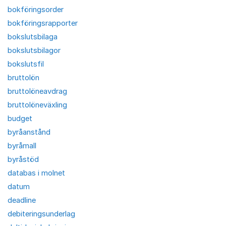
bokföringsorder
bokföringsrapporter
bokslutsbilaga
bokslutsbilagor
bokslutsfil
bruttolön
bruttolöneavdrag
bruttolöneväxling
budget
byråanstånd
byråmall
byråstöd
databas i molnet
datum
deadline
debiteringsunderlag