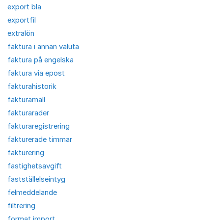
export bla
exportfil
extralön
faktura i annan valuta
faktura på engelska
faktura via epost
fakturahistorik
fakturamall
fakturarader
fakturaregistrering
fakturerade timmar
fakturering
fastighetsavgift
fastställelseintyg
felmeddelande
filtrering
format import