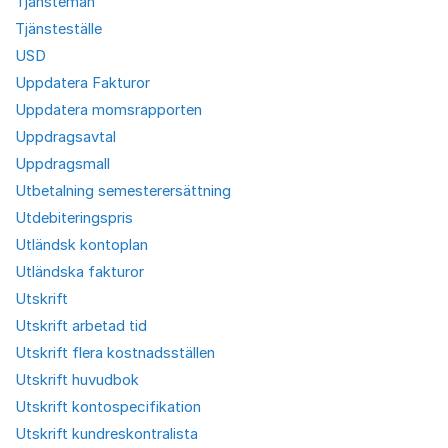
Tjänstemän
Tjänsteställe
USD
Uppdatera Fakturor
Uppdatera momsrapporten
Uppdragsavtal
Uppdragsmall
Utbetalning semesterersättning
Utdebiteringspris
Utländsk kontoplan
Utländska fakturor
Utskrift
Utskrift arbetad tid
Utskrift flera kostnadsställen
Utskrift huvudbok
Utskrift kontospecifikation
Utskrift kundreskontralista