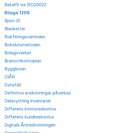
Betalfil via ISO20022
Bilaga 1209
Bjorn ID
Blanketter
Bokföringsnämnden
Bokslutsmetoden
Bolagsverket
Branschkontoplan
Bygglösen
DIÅR
Datafält
Definitiva avskrivningar påverkas
Delavyttring inventarier
Differens kontoreskontra
Differens kundreskontra
Digitala Årsredovisningen
Disponibelt lager