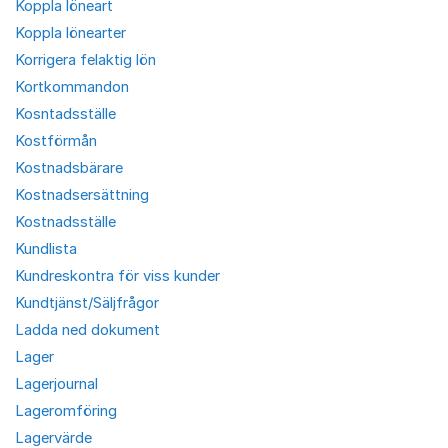
Koppla löneart
Koppla lönearter
Korrigera felaktig lön
Kortkommandon
Kosntadsställe
Kostförmån
Kostnadsbärare
Kostnadsersättning
Kostnadsställe
Kundlista
Kundreskontra för viss kunder
Kundtjänst/Säljfrågor
Ladda ned dokument
Lager
Lagerjournal
Lageromföring
Lagervärde