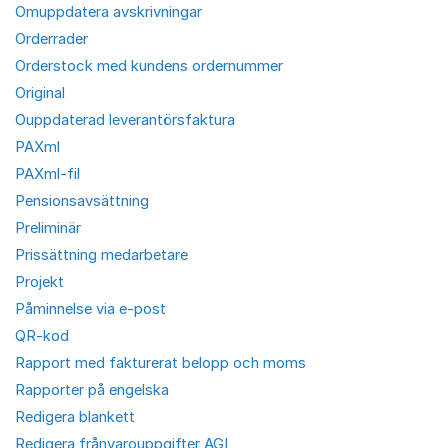
Omuppdatera avskrivningar
Orderrader
Orderstock med kundens ordernummer
Original
Ouppdaterad leverantörsfaktura
PAXml
PAXml-fil
Pensionsavsättning
Preliminär
Prissättning medarbetare
Projekt
Påminnelse via e-post
QR-kod
Rapport med fakturerat belopp och moms
Rapporter på engelska
Redigera blankett
Redigera frånvarouppgifter AGI