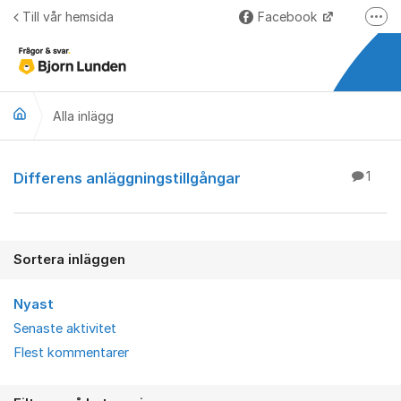
Hoppa till innehåll
Till vår hemsida
Facebook
Fler
LinkedIn
Lundify.com
Alla inlägg
Björnkoll – Blogg
Forum för Lundify
Alla inlägg
Differens anläggningstillgångar
1
Sortera inläggen
Nyast
Senaste aktivitet
Flest kommentarer