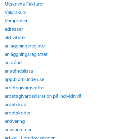
Utskrivna Fakturor
Valutakurs
Varuprover
adresser
aktiviteter
anläggningsregister
anläggningsregistret
anstånd
anståndslista
app.bjornlunden.se
arbetsgivaravgifter
arbetsgivardeklaration på individnivå
arbetskod
arbetskoder
arkivering
arkivnummer
artikel i tidredovisningen