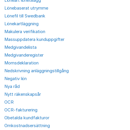
Löneart lönetillägg
Lönebaserat utrymme
Lönefil till Swedbank
Lönekartläggning
Makulera verifikation
Massuppdatera kunduppgifter
Medgivandelista
Medgivanderegister
Momsdeklaration
Nedskrivning anläggningstillgång
Negativ lön
Nya råd
Nytt räkenskapsår
OCR
OCR-fakturering
Obetalda kundfakturor
Omkostnadsersättning