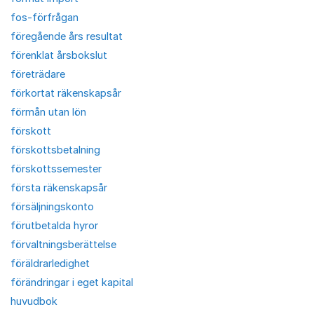
fos-förfrågan
föregående års resultat
förenklat årsbokslut
företrädare
förkortat räkenskapsår
förmån utan lön
förskott
förskottsbetalning
förskottssemester
första räkenskapsår
försäljningskonto
förutbetalda hyror
förvaltningsberättelse
föräldrarledighet
förändringar i eget kapital
huvudbok