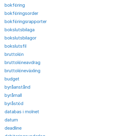
bokföring
bokföringsorder
bokföringsrapporter
bokslutsbilaga
bokslutsbilagor
bokslutsfil
bruttolön
bruttolöneavdrag
bruttolöneväxling
budget
byråanstånd
byråmall
byråstöd
databas i molnet
datum
deadline