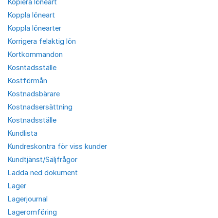
Kopiera löneart
Koppla löneart
Koppla lönearter
Korrigera felaktig lön
Kortkommandon
Kosntadsställe
Kostförmån
Kostnadsbärare
Kostnadsersättning
Kostnadsställe
Kundlista
Kundreskontra för viss kunder
Kundtjänst/Säljfrågor
Ladda ned dokument
Lager
Lagerjournal
Lageromföring