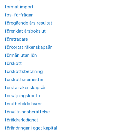
format import
fos-förfrågan
föregående års resultat
förenklat årsbokslut
företrädare
förkortat räkenskapsår
förmån utan lön
förskott
förskottsbetalning
förskottssemester
första räkenskapsår
försäljningskonto
förutbetalda hyror
förvaltningsberättelse
föräldrarledighet
förändringar i eget kapital