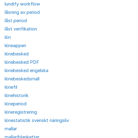
lundify workflow
låsning av period
låst period
låst verifikation
lön
löneappen
lönebesked
lönebesked PDF
lönebesked engelska
lönebeskedsmall
lönefil
lönehistorik
löneperiod
löneregistrering
lönestatistik svenskt näringsliv
mallar
mallar/blanketter