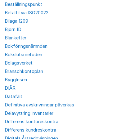
Beställningspunkt
Betalfil via ISO20022
Bilaga 1209
Bjorn ID
Blanketter
Bokföringsnämnden
Bokslutsmetoden
Bolagsverket
Branschkontoplan
Bygglösen
DIÅR
Datafält
Definitiva avskrivningar påverkas
Delavyttring inventarier
Differens kontoreskontra
Differens kundreskontra
Digitala Årsredovisningen