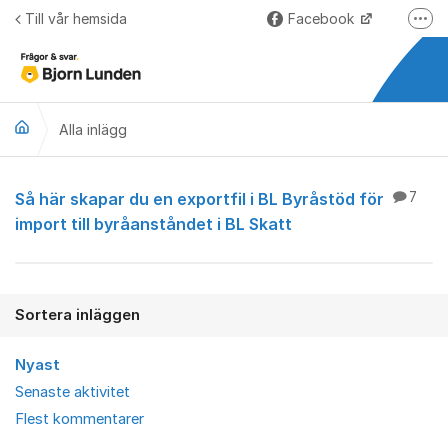
Hoppa till innehåll
Till vår hemsida
Facebook
Fler
LinkedIn
Lundify.com
Alla inlägg
Björnkoll – Blogg
Forum för Lundify
Alla inlägg
Så här skapar du en exportfil i BL Byråstöd för
7
import till byråanståndet i BL Skatt
Sortera inläggen
Nyast
Senaste aktivitet
Flest kommentarer