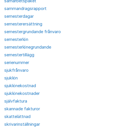
samarbetspaket
sammandragsrapport
semesterdagar
semesterersättning
semestergrundande frånvaro
semesterlön
semesterlönegrundande
semestertillägg
serienummer
sjukfrånvaro
sjuklön
sjuklönekostnad
sjuklönekostnader
självfaktura
skannade fakturor
skattelättnad
skrivarinställningar