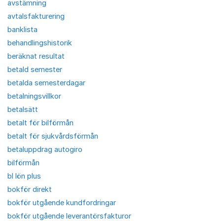
avstämning
avtalsfakturering
banklista
behandlingshistorik
beräknat resultat
betald semester
betalda semesterdagar
betalningsvillkor
betalsätt
betalt för bilförmån
betalt för sjukvårdsförmån
betaluppdrag autogiro
bilförmån
bl lön plus
bokför direkt
bokför utgående kundfordringar
bokför utgående leverantörsfakturor