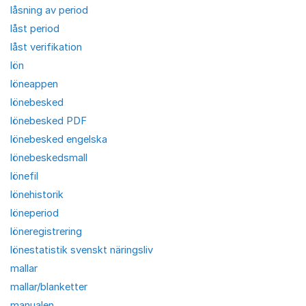
låsning av period
låst period
låst verifikation
lön
löneappen
lönebesked
lönebesked PDF
lönebesked engelska
lönebeskedsmall
lönefil
lönehistorik
löneperiod
löneregistrering
lönestatistik svenskt näringsliv
mallar
mallar/blanketter
manualen