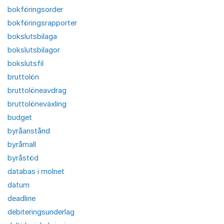
bokföringsorder
bokföringsrapporter
bokslutsbilaga
bokslutsbilagor
bokslutsfil
bruttolön
bruttolöneavdrag
bruttolöneväxling
budget
byråanstånd
byråmall
byråstöd
databas i molnet
datum
deadline
debiteringsunderlag