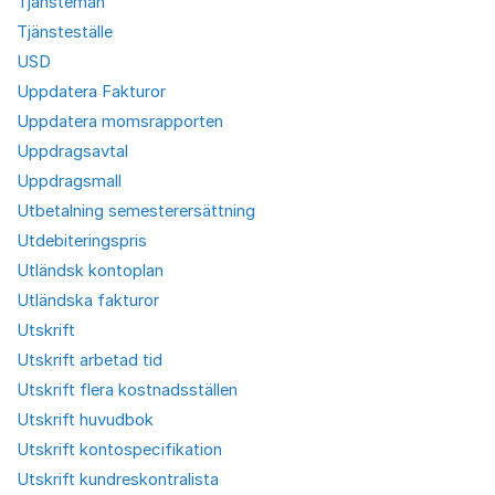
Tjänstemän
Tjänsteställe
USD
Uppdatera Fakturor
Uppdatera momsrapporten
Uppdragsavtal
Uppdragsmall
Utbetalning semesterersättning
Utdebiteringspris
Utländsk kontoplan
Utländska fakturor
Utskrift
Utskrift arbetad tid
Utskrift flera kostnadsställen
Utskrift huvudbok
Utskrift kontospecifikation
Utskrift kundreskontralista