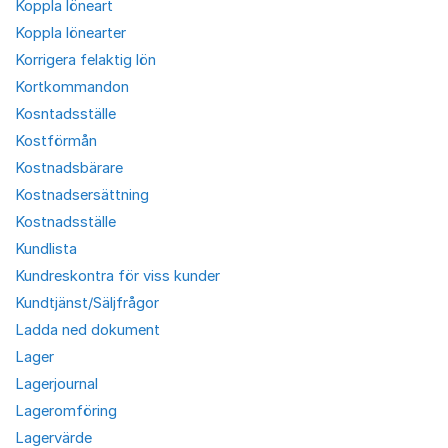
Koppla löneart
Koppla lönearter
Korrigera felaktig lön
Kortkommandon
Kosntadsställe
Kostförmån
Kostnadsbärare
Kostnadsersättning
Kostnadsställe
Kundlista
Kundreskontra för viss kunder
Kundtjänst/Säljfrågor
Ladda ned dokument
Lager
Lagerjournal
Lageromföring
Lagervärde