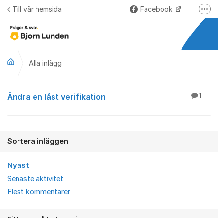
Hoppa till innehåll
Till vår hemsida
Facebook
Fler
LinkedIn
Lundify.com
Alla inlägg
Björnkoll – Blogg
Forum för Lundify
Alla inlägg
Ändra en låst verifikation
1
Sortera inläggen
Nyast
Senaste aktivitet
Flest kommentarer