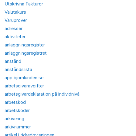
Utskrivna Fakturor
Valutakurs
Varuprover
adresser
aktiviteter
anläggningsregister
anläggningsregistret
anstånd
anståndslista
app.bjornlunden.se
arbetsgivaravgifter
arbetsgivardeklaration på individnivå
arbetskod
arbetskoder
arkivering
arkivnummer
artikel i tidredovisningen