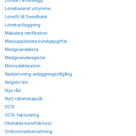
Löneart lönetillägg
Lönebaserat utrymme
Lönefil till Swedbank
Lönekartläggning
Makulera verifikation
Massuppdatera kunduppgifter
Medgivandelista
Medgivanderegister
Momsdeklaration
Nedskrivning anläggningstillgång
Negativ lön
Nya råd
Nytt räkenskapsår
OCR
OCR-fakturering
Obetalda kundfakturor
Omkostnadsersättning