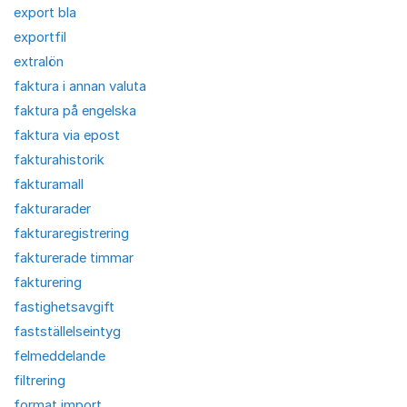
export bla
exportfil
extralön
faktura i annan valuta
faktura på engelska
faktura via epost
fakturahistorik
fakturamall
fakturarader
fakturaregistrering
fakturerade timmar
fakturering
fastighetsavgift
fastställelseintyg
felmeddelande
filtrering
format import