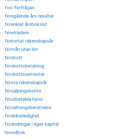
fos-förfrågan
föregående års resultat
förenklat årsbokslut
företrädare
förkortat räkenskapsår
förmån utan lön
förskott
förskottsbetalning
förskottssemester
första räkenskapsår
försäljningskonto
förutbetalda hyror
förvaltningsberättelse
föräldrarledighet
förändringar i eget kapital
huvudbok