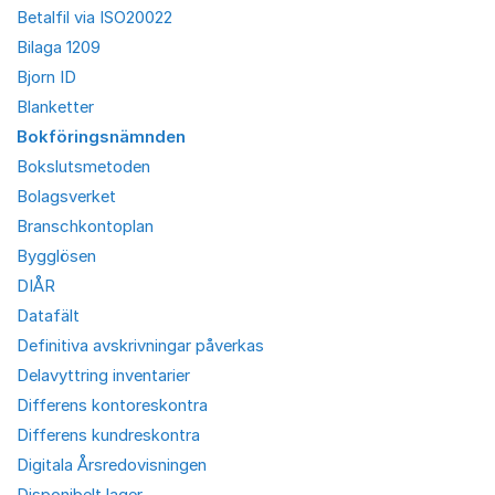
Betalfil via ISO20022
Bilaga 1209
Bjorn ID
Blanketter
Bokföringsnämnden
Bokslutsmetoden
Bolagsverket
Branschkontoplan
Bygglösen
DIÅR
Datafält
Definitiva avskrivningar påverkas
Delavyttring inventarier
Differens kontoreskontra
Differens kundreskontra
Digitala Årsredovisningen
Disponibelt lager