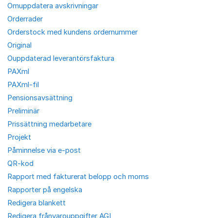
Omuppdatera avskrivningar
Orderrader
Orderstock med kundens ordernummer
Original
Ouppdaterad leverantörsfaktura
PAXml
PAXml-fil
Pensionsavsättning
Preliminär
Prissättning medarbetare
Projekt
Påminnelse via e-post
QR-kod
Rapport med fakturerat belopp och moms
Rapporter på engelska
Redigera blankett
Redigera frånvarouppgifter AGI