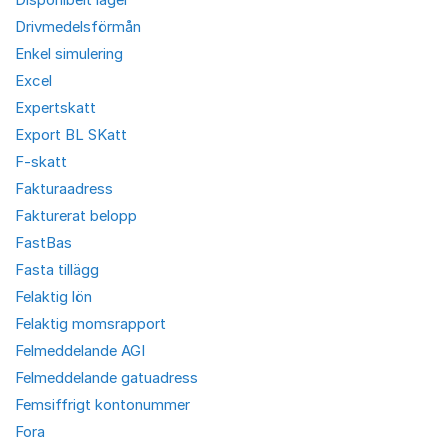
Drivmedelsförmån
Enkel simulering
Excel
Expertskatt
Export BL SKatt
F-skatt
Fakturaadress
Fakturerat belopp
FastBas
Fasta tillägg
Felaktig lön
Felaktig momsrapport
Felmeddelande AGI
Felmeddelande gatuadress
Femsiffrigt kontonummer
Fora