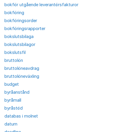
bokför utgående leverantörsfakturor
bokföring
bokföringsorder
bokföringsrapporter
bokslutsbilaga
bokslutsbilagor
bokslutsfil
bruttolön
bruttolöneavdrag
bruttolöneväxling
budget
byråanstånd
byråmall
byråstöd
databas i molnet
datum
deadline