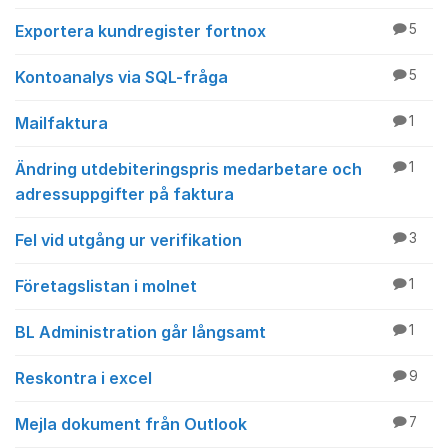
Exportera kundregister fortnox
5
Kontoanalys via SQL-fråga
5
Mailfaktura
1
Ändring utdebiteringspris medarbetare och
1
adressuppgifter på faktura
Fel vid utgång ur verifikation
3
Företagslistan i molnet
1
BL Administration går långsamt
1
Reskontra i excel
9
Mejla dokument från Outlook
7