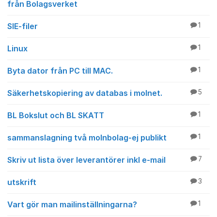
från Bolagsverket
SIE-filer
1
Linux
1
Byta dator från PC till MAC.
1
Säkerhetskopiering av databas i molnet.
5
BL Bokslut och BL SKATT
1
sammanslagning två molnbolag-ej publikt
1
Skriv ut lista över leverantörer inkl e-mail
7
utskrift
3
Vart gör man mailinställningarna?
1