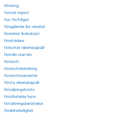
filtrering
format import
fos-förfrågan
föregående års resultat
förenklat årsbokslut
företrädare
förkortat räkenskapsår
förmån utan lön
förskott
förskottsbetalning
förskottssemester
första räkenskapsår
försäljningskonto
förutbetalda hyror
förvaltningsberättelse
föräldrarledighet