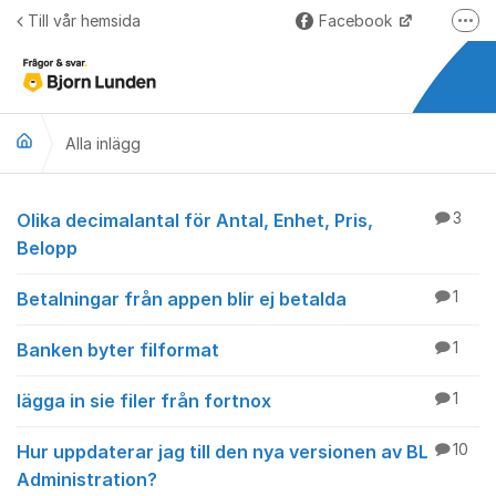
Hoppa till innehåll
Till vår hemsida
Facebook
Fler
LinkedIn
Lundify.com
Alla inlägg
Björnkoll – Blogg
Forum för Lundify
Alla inlägg
Olika decimalantal för Antal, Enhet, Pris,
3
Belopp
Betalningar från appen blir ej betalda
1
Banken byter filformat
1
lägga in sie filer från fortnox
1
Hur uppdaterar jag till den nya versionen av BL
10
Administration?