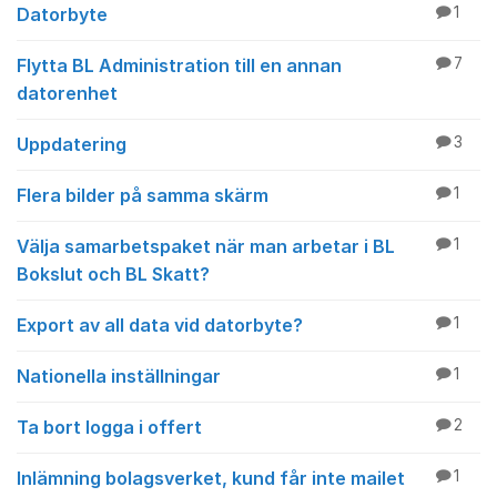
Datorbyte
1
Flytta BL Administration till en annan
7
datorenhet
Uppdatering
3
Flera bilder på samma skärm
1
Välja samarbetspaket när man arbetar i BL
1
Bokslut och BL Skatt?
Export av all data vid datorbyte?
1
Nationella inställningar
1
Ta bort logga i offert
2
Inlämning bolagsverket, kund får inte mailet
1