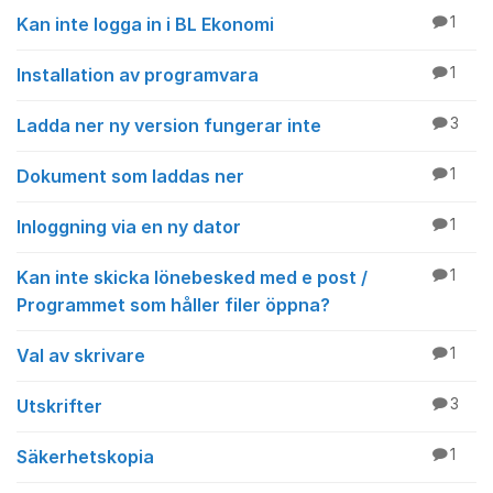
Kan inte logga in i BL Ekonomi
1
Installation av programvara
1
Ladda ner ny version fungerar inte
3
Dokument som laddas ner
1
Inloggning via en ny dator
1
Kan inte skicka lönebesked med e post /
1
Programmet som håller filer öppna?
Val av skrivare
1
Utskrifter
3
Säkerhetskopia
1