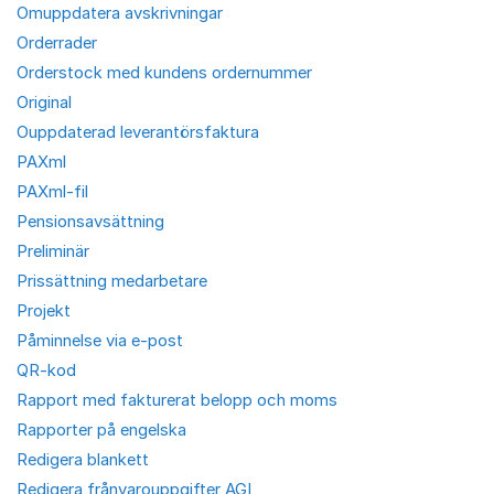
Omuppdatera avskrivningar
Orderrader
Orderstock med kundens ordernummer
Original
Ouppdaterad leverantörsfaktura
PAXml
PAXml-fil
Pensionsavsättning
Preliminär
Prissättning medarbetare
Projekt
Påminnelse via e-post
QR-kod
Rapport med fakturerat belopp och moms
Rapporter på engelska
Redigera blankett
Redigera frånvarouppgifter AGI