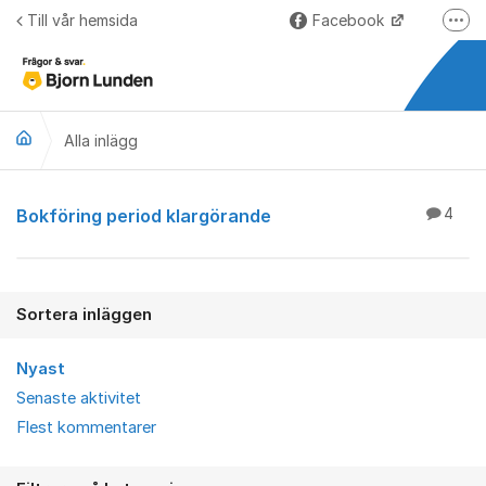
Hoppa till innehåll
Till vår hemsida
Facebook
Fler
LinkedIn
Lundify.com
Alla inlägg
Björnkoll – Blogg
Forum för Lundify
Alla inlägg
Bokföring period klargörande
4
Sortera inläggen
Nyast
Senaste aktivitet
Flest kommentarer