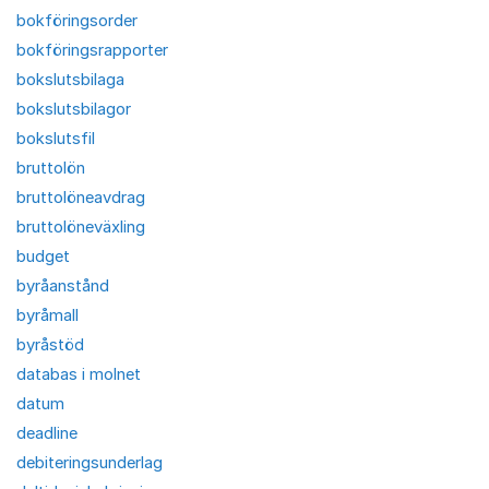
bokföringsorder
bokföringsrapporter
bokslutsbilaga
bokslutsbilagor
bokslutsfil
bruttolön
bruttolöneavdrag
bruttolöneväxling
budget
byråanstånd
byråmall
byråstöd
databas i molnet
datum
deadline
debiteringsunderlag