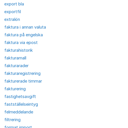
export bla
exportfil
extralön
faktura i annan valuta
faktura på engelska
faktura via epost
fakturahistorik
fakturamall
fakturarader
fakturaregistrering
fakturerade timmar
fakturering
fastighetsavgift
fastställelseintyg
felmeddelande
filtrering
format import