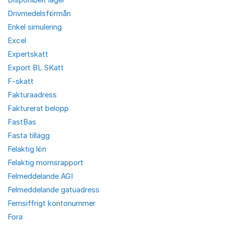
Drivmedelsförmån
Enkel simulering
Excel
Expertskatt
Export BL SKatt
F-skatt
Fakturaadress
Fakturerat belopp
FastBas
Fasta tillägg
Felaktig lön
Felaktig momsrapport
Felmeddelande AGI
Felmeddelande gatuadress
Femsiffrigt kontonummer
Fora