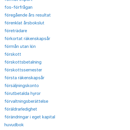
fos-förfrågan
föregående års resultat
förenklat årsbokslut
företrädare
förkortat räkenskapsår
förmån utan lön
förskott
förskottsbetalning
förskottssemester
första räkenskapsår
försäljningskonto
förutbetalda hyror
förvaltningsberättelse
föräldrarledighet
förändringar i eget kapital
huvudbok