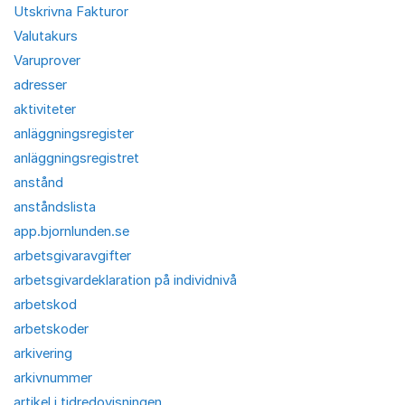
Utskrivna Fakturor
Valutakurs
Varuprover
adresser
aktiviteter
anläggningsregister
anläggningsregistret
anstånd
anståndslista
app.bjornlunden.se
arbetsgivaravgifter
arbetsgivardeklaration på individnivå
arbetskod
arbetskoder
arkivering
arkivnummer
artikel i tidredovisningen