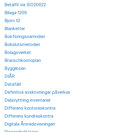
Betalfil via ISO20022
Bilaga 1209
Bjorn ID
Blanketter
Bokföringsnämnden
Bokslutsmetoden
Bolagsverket
Branschkontoplan
Bygglösen
DIÅR
Datafält
Definitiva avskrivningar påverkas
Delavyttring inventarier
Differens kontoreskontra
Differens kundreskontra
Digitala Årsredovisningen
Disponibelt lager