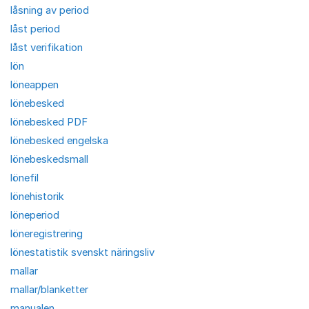
låsning av period
låst period
låst verifikation
lön
löneappen
lönebesked
lönebesked PDF
lönebesked engelska
lönebeskedsmall
lönefil
lönehistorik
löneperiod
löneregistrering
lönestatistik svenskt näringsliv
mallar
mallar/blanketter
manualen