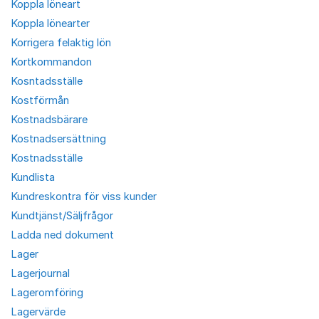
Koppla löneart
Koppla lönearter
Korrigera felaktig lön
Kortkommandon
Kosntadsställe
Kostförmån
Kostnadsbärare
Kostnadsersättning
Kostnadsställe
Kundlista
Kundreskontra för viss kunder
Kundtjänst/Säljfrågor
Ladda ned dokument
Lager
Lagerjournal
Lageromföring
Lagervärde