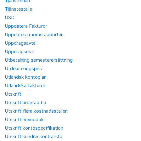
Tjänstemän
Tjänsteställe
USD
Uppdatera Fakturor
Uppdatera momsrapporten
Uppdragsavtal
Uppdragsmall
Utbetalning semesterersättning
Utdebiteringspris
Utländsk kontoplan
Utländska fakturor
Utskrift
Utskrift arbetad tid
Utskrift flera kostnadsställen
Utskrift huvudbok
Utskrift kontospecifikation
Utskrift kundreskontralista