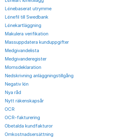
Löneart lönetillägg
Lönebaserat utrymme
Lönefil till Swedbank
Lönekartläggning
Makulera verifikation
Massuppdatera kunduppgifter
Medgivandelista
Medgivanderegister
Momsdeklaration
Nedskrivning anläggningstillgång
Negativ lön
Nya råd
Nytt räkenskapsår
OCR
OCR-fakturering
Obetalda kundfakturor
Omkostnadsersättning