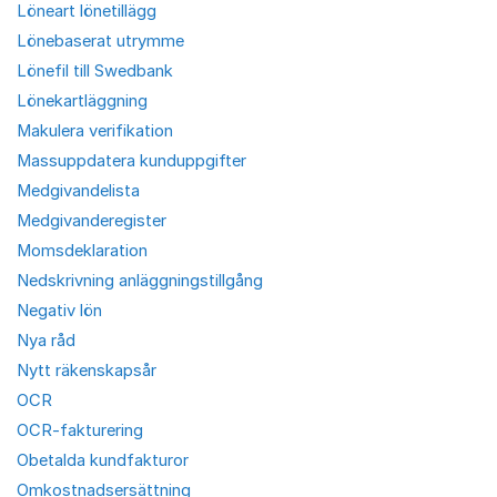
Löneart lönetillägg
Lönebaserat utrymme
Lönefil till Swedbank
Lönekartläggning
Makulera verifikation
Massuppdatera kunduppgifter
Medgivandelista
Medgivanderegister
Momsdeklaration
Nedskrivning anläggningstillgång
Negativ lön
Nya råd
Nytt räkenskapsår
OCR
OCR-fakturering
Obetalda kundfakturor
Omkostnadsersättning