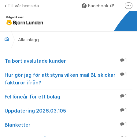
Hoppa till innehåll
Till vår hemsida
Facebook
Fler
LinkedIn
Lundify.com
Alla inlägg
Björnkoll – Blogg
Forum för Lundify
Alla inlägg
Ta bort avslutade kunder
1
Hur gör jag för att styra vilken mail BL skickar
1
fakturor ifrån?
Fel löneår för ett bolag
1
Uppdatering 2026.03.105
1
Blanketter
1