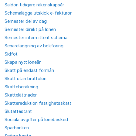
Saldon tidigare räkenskapsår
Schemalägga utskick e-fakturor
Semester del av dag
Semester direkt på lönen
Semester intermittent schema
Senareläggning av bokföring
Sidfot
Skapa nytt löneår
Skatt på endast förmån
Skatt utan bruttolön
Skatteberäkning
Skattelättnader
Skattereduktion fastighetsskatt
Slutattestant
Sociala avgifter på lönebesked
Sparbanken
Spärra konto