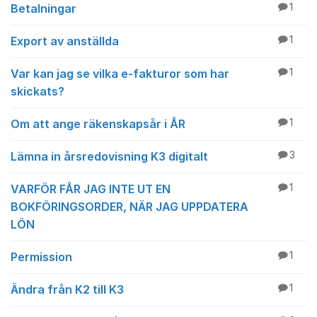
Betalningar
1
Export av anställda
1
Var kan jag se vilka e-fakturor som har
1
skickats?
Om att ange räkenskapsår i ÅR
1
Lämna in årsredovisning K3 digitalt
3
VARFÖR FÅR JAG INTE UT EN
1
BOKFÖRINGSORDER, NÄR JAG UPPDATERA
LÖN
Permission
1
Ändra från K2 till K3
1