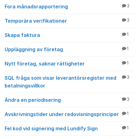
Fora månadsrapportering
3
Temporära verifikationer
3
Skapa faktura
1
Uppläggning av företag
1
Nytt företag, saknar rättigheter
1
SQL fråga som visar leverantörsregister med
3
betalningsvillkor
Ändra en periodisering
3
Avskrivningstider under redovisningsprinciper
1
Fel kod vid signering med Lundify Sign
1