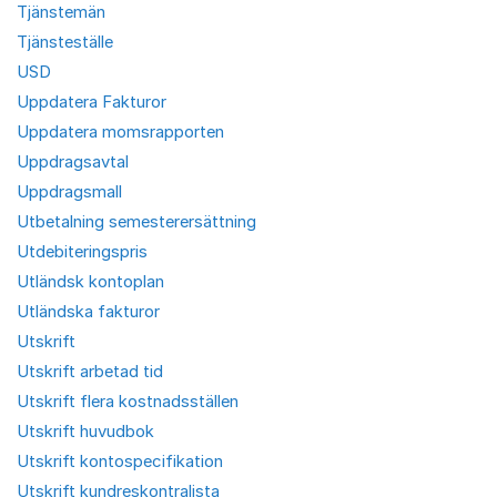
Tjänstemän
Tjänsteställe
USD
Uppdatera Fakturor
Uppdatera momsrapporten
Uppdragsavtal
Uppdragsmall
Utbetalning semesterersättning
Utdebiteringspris
Utländsk kontoplan
Utländska fakturor
Utskrift
Utskrift arbetad tid
Utskrift flera kostnadsställen
Utskrift huvudbok
Utskrift kontospecifikation
Utskrift kundreskontralista