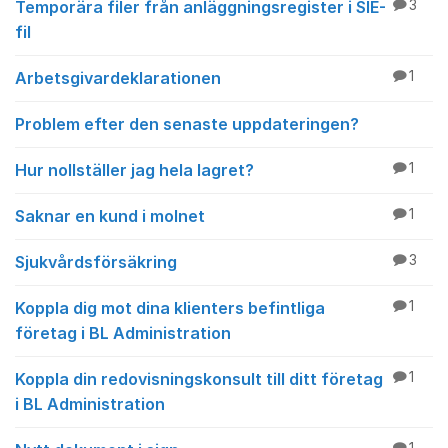
Temporära filer från anläggningsregister i SIE-
3
fil
Arbetsgivardeklarationen
1
Problem efter den senaste uppdateringen?
Hur nollställer jag hela lagret?
1
Saknar en kund i molnet
1
Sjukvårdsförsäkring
3
Koppla dig mot dina klienters befintliga
1
företag i BL Administration
Koppla din redovisningskonsult till ditt företag
1
i BL Administration