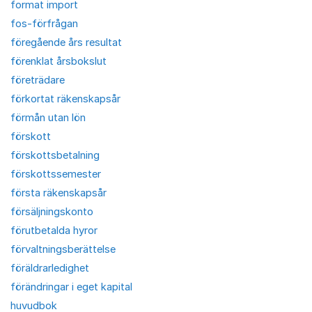
format import
fos-förfrågan
föregående års resultat
förenklat årsbokslut
företrädare
förkortat räkenskapsår
förmån utan lön
förskott
förskottsbetalning
förskottssemester
första räkenskapsår
försäljningskonto
förutbetalda hyror
förvaltningsberättelse
föräldrarledighet
förändringar i eget kapital
huvudbok