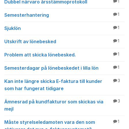
Dubbel närvaro årsstämmoprotokoll
1
Semesterhantering
1
Sjuklön
1
Utskrift av lönebesked
1
Problem att skicka lönebesked.
1
Semesterdagar på lönebeskedet i lilla lön
1
Kan inte längre skicka E-faktura till kunder
3
som har fungerat tidigare
Ämnesrad på kundfakturor som skickas via
3
mejl
Måste styrelseledamoten vara den som
1