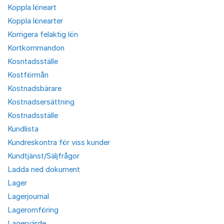
Koppla löneart
Koppla lönearter
Korrigera felaktig lön
Kortkommandon
Kosntadsställe
Kostförmån
Kostnadsbärare
Kostnadsersättning
Kostnadsställe
Kundlista
Kundreskontra för viss kunder
Kundtjänst/Säljfrågor
Ladda ned dokument
Lager
Lagerjournal
Lageromföring
Lagervärde