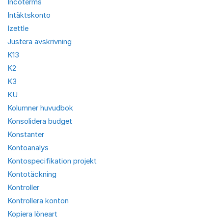
Incoterms
Intäktskonto
Izettle
Justera avskrivning
K13
K2
K3
KU
Kolumner huvudbok
Konsolidera budget
Konstanter
Kontoanalys
Kontospecifikation projekt
Kontotäckning
Kontroller
Kontrollera konton
Kopiera löneart