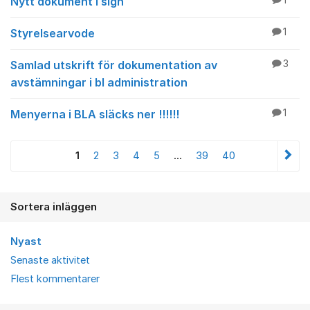
Nytt dokument i sign
1
Styrelsearvode
1
Samlad utskrift för dokumentation av
3
avstämningar i bl administration
Menyerna i BLA släcks ner !!!!!!
1
1
2
3
4
5
...
39
40
Sortera inläggen
Nyast
Senaste aktivitet
Flest kommentarer