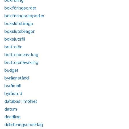
bokföring
bokföringsorder
bokföringsrapporter
bokslutsbilaga
bokslutsbilagor
bokslutsfil
bruttolön
bruttolöneavdrag
bruttolöneväxling
budget
byråanstånd
byråmall
byråstöd
databas i molnet
datum
deadline
debiteringsunderlag