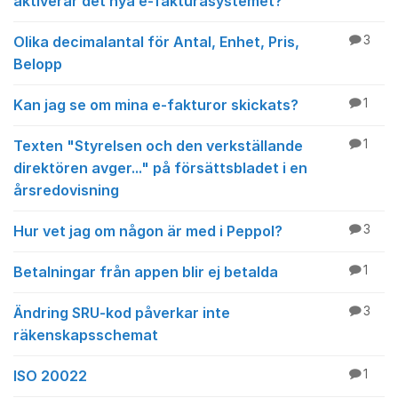
aktiverar det nya e-fakturasystemet?
Olika decimalantal för Antal, Enhet, Pris,
3
Belopp
Kan jag se om mina e-fakturor skickats?
1
Texten "Styrelsen och den verkställande
1
direktören avger..." på försättsbladet i en
årsredovisning
Hur vet jag om någon är med i Peppol?
3
Betalningar från appen blir ej betalda
1
Ändring SRU-kod påverkar inte
3
räkenskapsschemat
ISO 20022
1