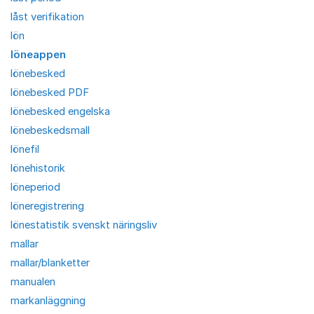
låst verifikation
lön
löneappen
lönebesked
lönebesked PDF
lönebesked engelska
lönebeskedsmall
lönefil
lönehistorik
löneperiod
löneregistrering
lönestatistik svenskt näringsliv
mallar
mallar/blanketter
manualen
markanläggning