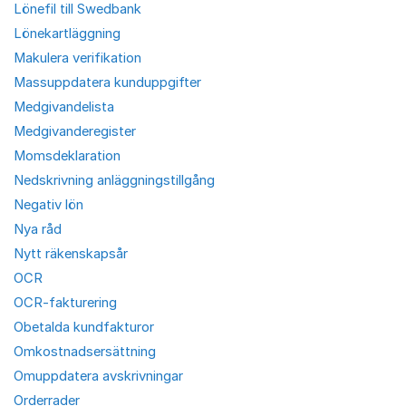
Lönefil till Swedbank
Lönekartläggning
Makulera verifikation
Massuppdatera kunduppgifter
Medgivandelista
Medgivanderegister
Momsdeklaration
Nedskrivning anläggningstillgång
Negativ lön
Nya råd
Nytt räkenskapsår
OCR
OCR-fakturering
Obetalda kundfakturor
Omkostnadsersättning
Omuppdatera avskrivningar
Orderrader