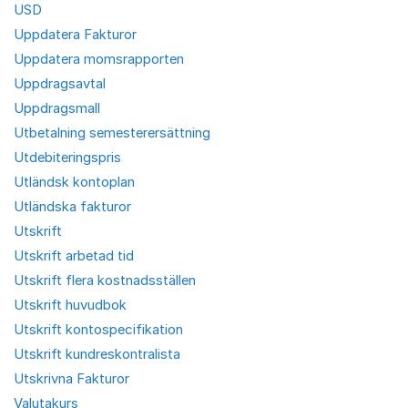
USD
Uppdatera Fakturor
Uppdatera momsrapporten
Uppdragsavtal
Uppdragsmall
Utbetalning semesterersättning
Utdebiteringspris
Utländsk kontoplan
Utländska fakturor
Utskrift
Utskrift arbetad tid
Utskrift flera kostnadsställen
Utskrift huvudbok
Utskrift kontospecifikation
Utskrift kundreskontralista
Utskrivna Fakturor
Valutakurs