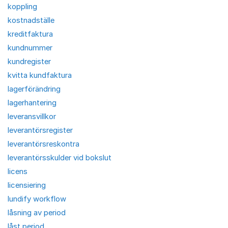
koppling
kostnadställe
kreditfaktura
kundnummer
kundregister
kvitta kundfaktura
lagerförändring
lagerhantering
leveransvillkor
leverantörsregister
leverantörsreskontra
leverantörsskulder vid bokslut
licens
licensiering
lundify workflow
låsning av period
låst period