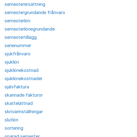
semesterersättning
semestergrundande frånvaro
semesterlön
semesterlönegrundande
semestertillägg
serienummer
sjukfrånvaro
sjuklön
sjuklönekostnad
sjuklönekostnader
självfaktura
skannade fakturor
skattelättnad
skrivarinställningar
slutlön
sortering
sparad semester