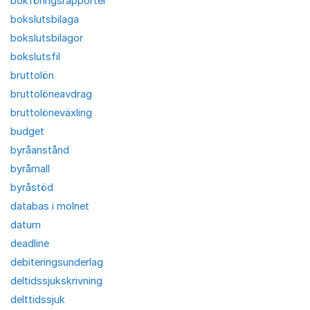
bokföringsrapporter
bokslutsbilaga
bokslutsbilagor
bokslutsfil
bruttolön
bruttolöneavdrag
bruttolöneväxling
budget
byråanstånd
byråmall
byråstöd
databas i molnet
datum
deadline
debiteringsunderlag
deltidssjukskrivning
delttidssjuk