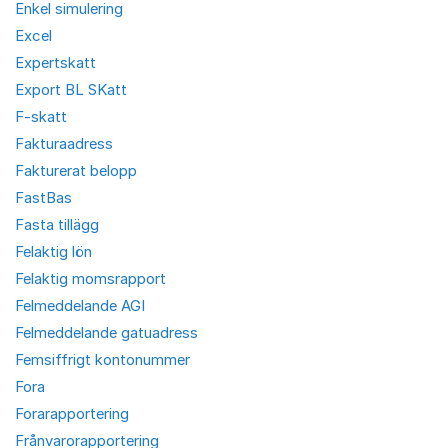
Enkel simulering
Excel
Expertskatt
Export BL SKatt
F-skatt
Fakturaadress
Fakturerat belopp
FastBas
Fasta tillägg
Felaktig lön
Felaktig momsrapport
Felmeddelande AGI
Felmeddelande gatuadress
Femsiffrigt kontonummer
Fora
Forarapportering
Frånvarorapportering