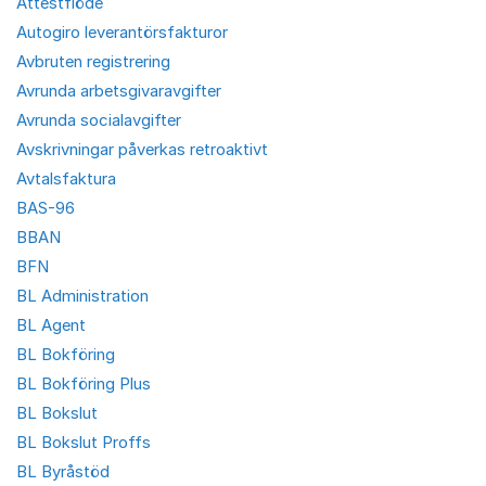
Attestflöde
Autogiro leverantörsfakturor
Avbruten registrering
Avrunda arbetsgivaravgifter
Avrunda socialavgifter
Avskrivningar påverkas retroaktivt
Avtalsfaktura
BAS-96
BBAN
BFN
BL Administration
BL Agent
BL Bokföring
BL Bokföring Plus
BL Bokslut
BL Bokslut Proffs
BL Byråstöd