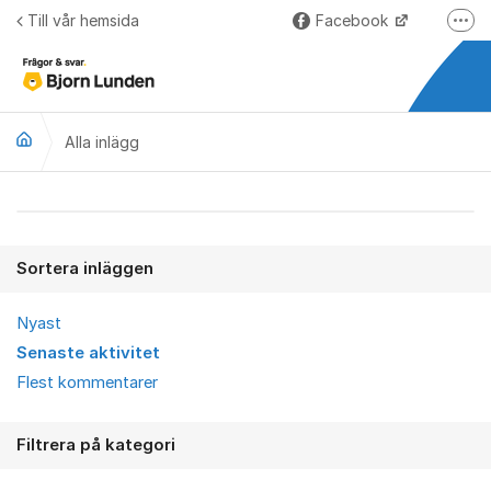
Hoppa till innehåll
Till vår hemsida
Facebook
Fler
LinkedIn
Lundify.com
Alla inlägg
Björnkoll – Blogg
Forum för Lundify
Alla inlägg
Sortera inläggen
Nyast
Senaste aktivitet
Flest kommentarer
Filtrera på kategori