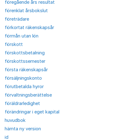
föregående års resultat
förenklat årsbokslut
företrädare
förkortat räkenskapsår
förmån utan lön
förskott
förskottsbetalning
förskottssemester
första räkenskapsår
försäljningskonto
förutbetalda hyror
förvaltningsberättelse
föräldrarledighet
förändringar i eget kapital
huvudbok
hämta ny version
id