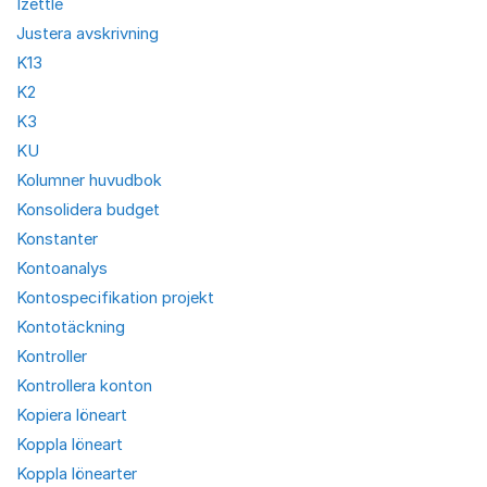
Izettle
Justera avskrivning
K13
K2
K3
KU
Kolumner huvudbok
Konsolidera budget
Konstanter
Kontoanalys
Kontospecifikation projekt
Kontotäckning
Kontroller
Kontrollera konton
Kopiera löneart
Koppla löneart
Koppla lönearter