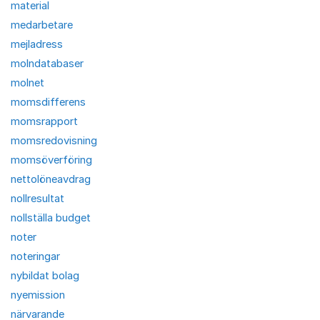
material
medarbetare
mejladress
molndatabaser
molnet
momsdifferens
momsrapport
momsredovisning
momsöverföring
nettolöneavdrag
nollresultat
nollställa budget
noter
noteringar
nybildat bolag
nyemission
närvarande