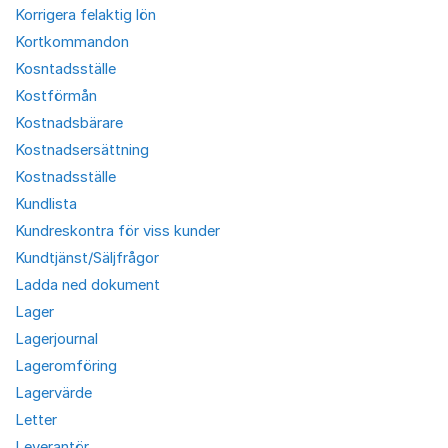
Korrigera felaktig lön
Kortkommandon
Kosntadsställe
Kostförmån
Kostnadsbärare
Kostnadsersättning
Kostnadsställe
Kundlista
Kundreskontra för viss kunder
Kundtjänst/Säljfrågor
Ladda ned dokument
Lager
Lagerjournal
Lageromföring
Lagervärde
Letter
Leverantör