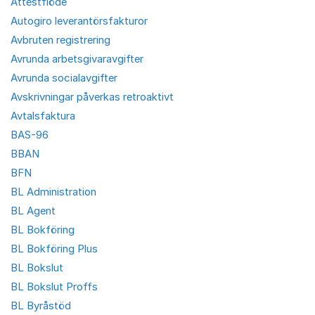
Attestflöde
Autogiro leverantörsfakturor
Avbruten registrering
Avrunda arbetsgivaravgifter
Avrunda socialavgifter
Avskrivningar påverkas retroaktivt
Avtalsfaktura
BAS-96
BBAN
BFN
BL Administration
BL Agent
BL Bokföring
BL Bokföring Plus
BL Bokslut
BL Bokslut Proffs
BL Byråstöd