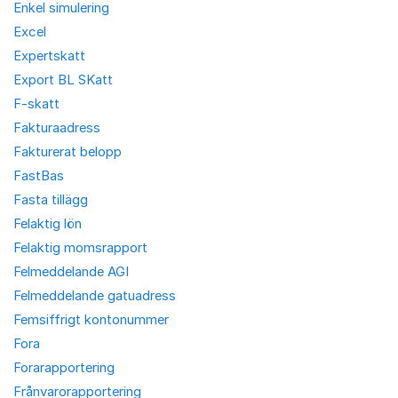
Enkel simulering
Excel
Expertskatt
Export BL SKatt
F-skatt
Fakturaadress
Fakturerat belopp
FastBas
Fasta tillägg
Felaktig lön
Felaktig momsrapport
Felmeddelande AGI
Felmeddelande gatuadress
Femsiffrigt kontonummer
Fora
Forarapportering
Frånvarorapportering