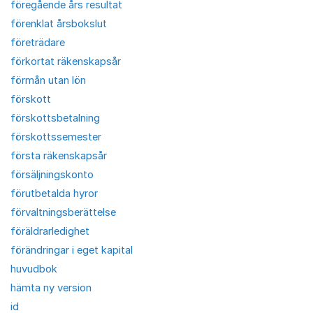
föregående års resultat
förenklat årsbokslut
företrädare
förkortat räkenskapsår
förmån utan lön
förskott
förskottsbetalning
förskottssemester
första räkenskapsår
försäljningskonto
förutbetalda hyror
förvaltningsberättelse
föräldrarledighet
förändringar i eget kapital
huvudbok
hämta ny version
id