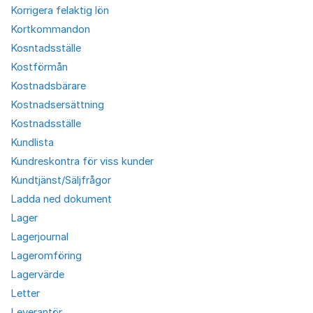
Korrigera felaktig lön
Kortkommandon
Kosntadsställe
Kostförmån
Kostnadsbärare
Kostnadsersättning
Kostnadsställe
Kundlista
Kundreskontra för viss kunder
Kundtjänst/Säljfrågor
Ladda ned dokument
Lager
Lagerjournal
Lageromföring
Lagervärde
Letter
Leverantör