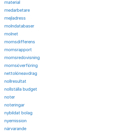
material
medarbetare
mejladress
molndatabaser
molnet
momsdifferens
momsrapport
momsredovisning
momsöverföring
nettolöneavdrag
nollresultat
nollställa budget
noter
noteringar
nybildat bolag
nyemission
närvarande