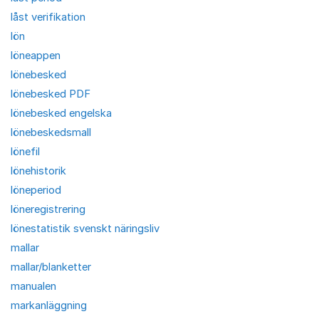
låst verifikation
lön
löneappen
lönebesked
lönebesked PDF
lönebesked engelska
lönebeskedsmall
lönefil
lönehistorik
löneperiod
löneregistrering
lönestatistik svenskt näringsliv
mallar
mallar/blanketter
manualen
markanläggning