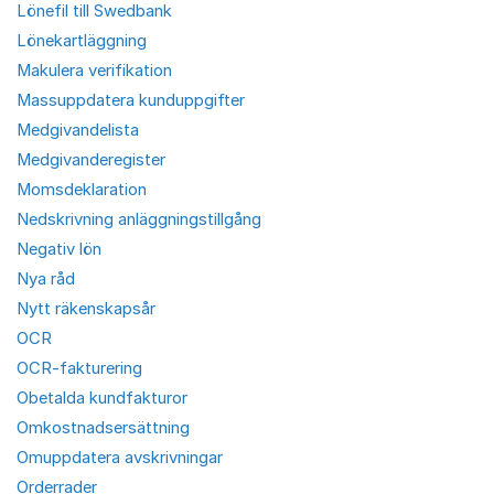
Lönefil till Swedbank
Lönekartläggning
Makulera verifikation
Massuppdatera kunduppgifter
Medgivandelista
Medgivanderegister
Momsdeklaration
Nedskrivning anläggningstillgång
Negativ lön
Nya råd
Nytt räkenskapsår
OCR
OCR-fakturering
Obetalda kundfakturor
Omkostnadsersättning
Omuppdatera avskrivningar
Orderrader