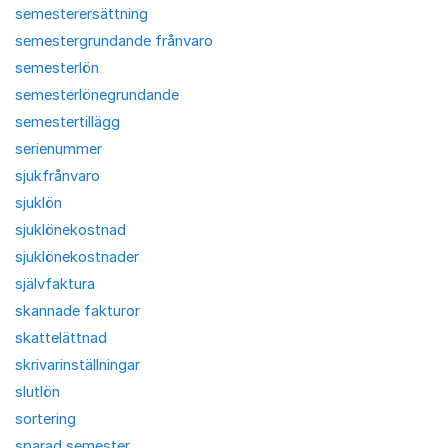
semesterersättning
semestergrundande frånvaro
semesterlön
semesterlönegrundande
semestertillägg
serienummer
sjukfrånvaro
sjuklön
sjuklönekostnad
sjuklönekostnader
självfaktura
skannade fakturor
skattelättnad
skrivarinställningar
slutlön
sortering
sparad semester