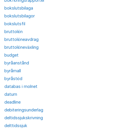
bokföringsrapporter
bokslutsbilaga
bokslutsbilagor
bokslutsfil
bruttolön
bruttolöneavdrag
bruttolöneväxling
budget
byråanstånd
byråmall
byråstöd
databas i molnet
datum
deadline
debiteringsunderlag
deltidssjukskrivning
delttidssjuk