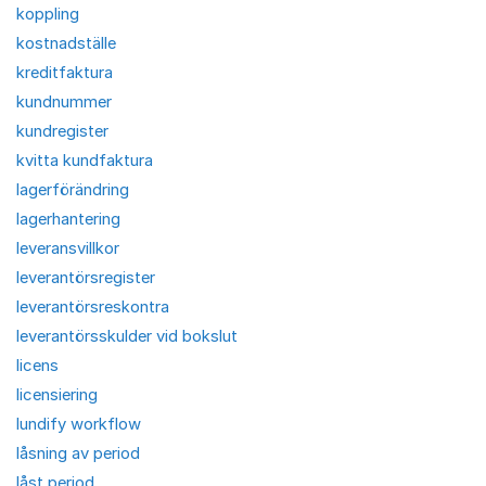
koppling
kostnadställe
kreditfaktura
kundnummer
kundregister
kvitta kundfaktura
lagerförändring
lagerhantering
leveransvillkor
leverantörsregister
leverantörsreskontra
leverantörsskulder vid bokslut
licens
licensiering
lundify workflow
låsning av period
låst period