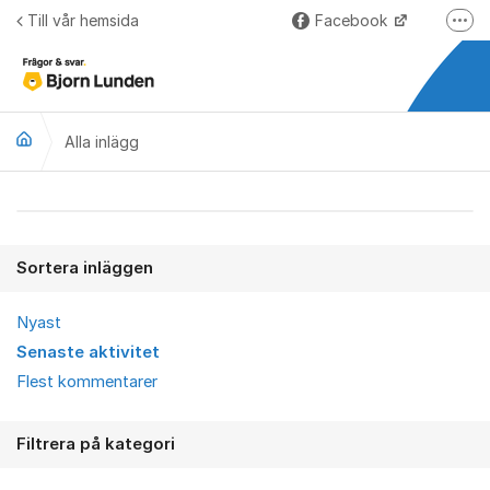
Hoppa till innehåll
Till vår hemsida
Facebook
Fler
LinkedIn
Lundify.com
Alla inlägg
Björnkoll – Blogg
Forum för Lundify
Alla inlägg
Sortera inläggen
Nyast
Senaste aktivitet
Flest kommentarer
Filtrera på kategori