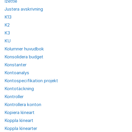
Izettle
Justera avskrivning
K13
K2
K3
KU
Kolumner huvudbok
Konsolidera budget
Konstanter
Kontoanalys
Kontospecifikation projekt
Kontotäckning
Kontroller
Kontrollera konton
Kopiera löneart
Koppla löneart
Koppla lönearter