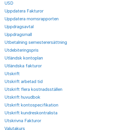
USD
Uppdatera Fakturor
Uppdatera momsrapporten
Uppdragsavtal
Uppdragsmall
Utbetalning semesterersättning
Utdebiteringspris
Utländsk kontoplan
Utländska fakturor
Utskrift
Utskrift arbetad tid
Utskrift flera kostnadsställen
Utskrift huvudbok
Utskrift kontospecifikation
Utskrift kundreskontralista
Utskrivna Fakturor
Valutakurs