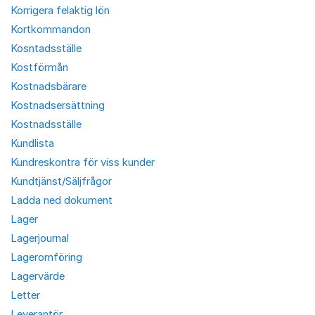
Korrigera felaktig lön
Kortkommandon
Kosntadsställe
Kostförmån
Kostnadsbärare
Kostnadsersättning
Kostnadsställe
Kundlista
Kundreskontra för viss kunder
Kundtjänst/Säljfrågor
Ladda ned dokument
Lager
Lagerjournal
Lageromföring
Lagervärde
Letter
Leverantör