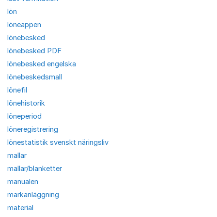
lön
löneappen
lönebesked
lönebesked PDF
lönebesked engelska
lönebeskedsmall
lönefil
lönehistorik
löneperiod
löneregistrering
lönestatistik svenskt näringsliv
mallar
mallar/blanketter
manualen
markanläggning
material