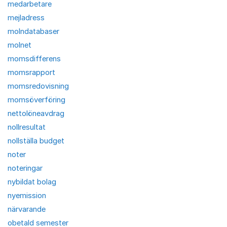
medarbetare
mejladress
molndatabaser
molnet
momsdifferens
momsrapport
momsredovisning
momsöverföring
nettolöneavdrag
nollresultat
nollställa budget
noter
noteringar
nybildat bolag
nyemission
närvarande
obetald semester