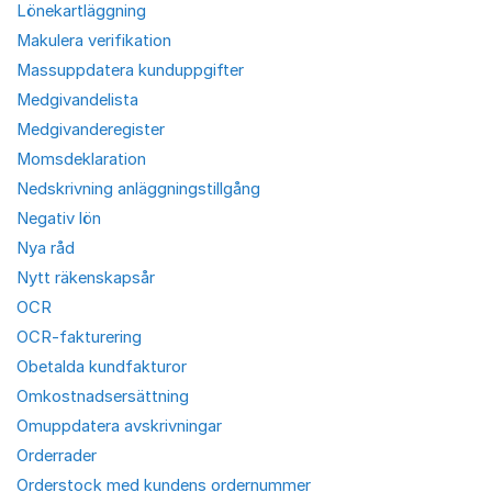
Lönekartläggning
Makulera verifikation
Massuppdatera kunduppgifter
Medgivandelista
Medgivanderegister
Momsdeklaration
Nedskrivning anläggningstillgång
Negativ lön
Nya råd
Nytt räkenskapsår
OCR
OCR-fakturering
Obetalda kundfakturor
Omkostnadsersättning
Omuppdatera avskrivningar
Orderrader
Orderstock med kundens ordernummer