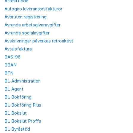
Attestflöde
Autogiro leverantörsfakturor
Avbruten registrering
Avrunda arbetsgivaravgifter
Avrunda socialavgifter
Avskrivningar påverkas retroaktivt
Avtalsfaktura
BAS-96
BBAN
BFN
BL Administration
BL Agent
BL Bokföring
BL Bokföring Plus
BL Bokslut
BL Bokslut Proffs
BL Byråstöd