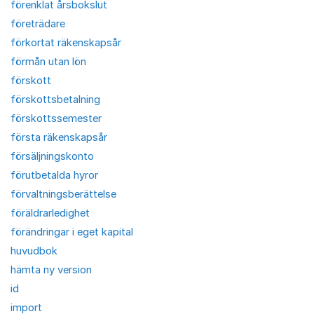
förenklat årsbokslut
företrädare
förkortat räkenskapsår
förmån utan lön
förskott
förskottsbetalning
förskottssemester
första räkenskapsår
försäljningskonto
förutbetalda hyror
förvaltningsberättelse
föräldrarledighet
förändringar i eget kapital
huvudbok
hämta ny version
id
import