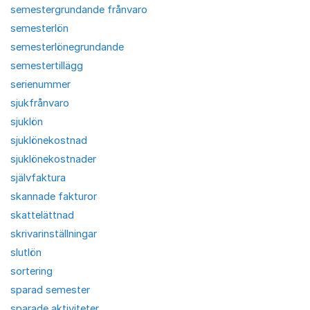
semestergrundande frånvaro
semesterlön
semesterlönegrundande
semestertillägg
serienummer
sjukfrånvaro
sjuklön
sjuklönekostnad
sjuklönekostnader
självfaktura
skannade fakturor
skattelättnad
skrivarinställningar
slutlön
sortering
sparad semester
sparade aktiviteter