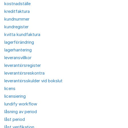
kostnadställe
kreditfaktura
kundnummer
kundregister
kvitta kundfaktura
lagerförändring
lagerhantering
leveransvillkor
leverantörsregister
leverantörsreskontra
leverantörsskulder vid bokslut
licens
licensiering
lundify workflow
låsning av period
låst period
låst verifikation