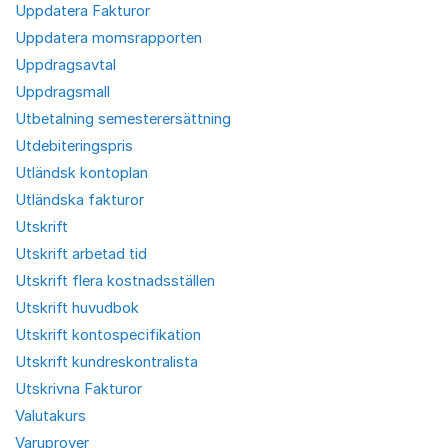
Uppdatera Fakturor
Uppdatera momsrapporten
Uppdragsavtal
Uppdragsmall
Utbetalning semesterersättning
Utdebiteringspris
Utländsk kontoplan
Utländska fakturor
Utskrift
Utskrift arbetad tid
Utskrift flera kostnadsställen
Utskrift huvudbok
Utskrift kontospecifikation
Utskrift kundreskontralista
Utskrivna Fakturor
Valutakurs
Varuprover