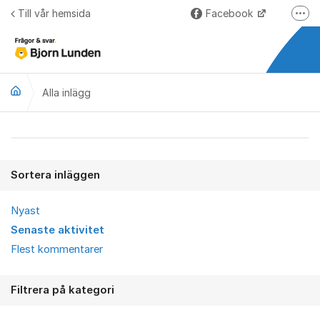
Hoppa till innehåll
Till vår hemsida
Facebook
Fler
LinkedIn
Lundify.com
Alla inlägg
Björnkoll – Blogg
Forum för Lundify
Alla inlägg
Sortera inläggen
Nyast
Senaste aktivitet
Flest kommentarer
Filtrera på kategori