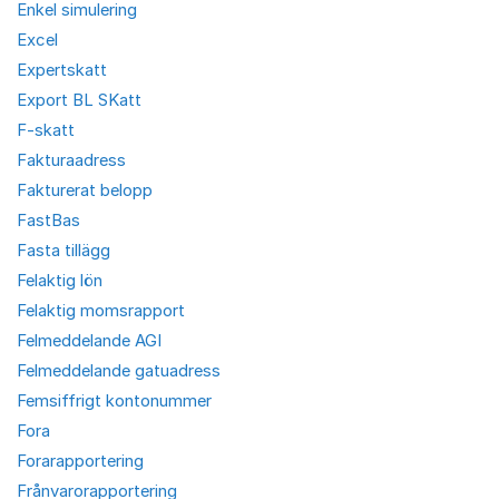
Enkel simulering
Excel
Expertskatt
Export BL SKatt
F-skatt
Fakturaadress
Fakturerat belopp
FastBas
Fasta tillägg
Felaktig lön
Felaktig momsrapport
Felmeddelande AGI
Felmeddelande gatuadress
Femsiffrigt kontonummer
Fora
Forarapportering
Frånvarorapportering