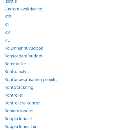
Izettle
Justera avskrivning
K13
K2
K3
KU
Kolumner huvudbok
Konsolidera budget
Konstanter
Kontoanalys
Kontospecifikation projekt
Kontotäckning
Kontroller
Kontrollera konton
Kopiera löneart
Koppla löneart
Koppla lönearter