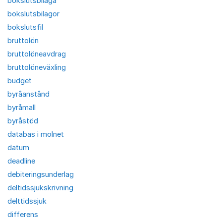
bokslutsbilaga
bokslutsbilagor
bokslutsfil
bruttolön
bruttolöneavdrag
bruttolöneväxling
budget
byråanstånd
byråmall
byråstöd
databas i molnet
datum
deadline
debiteringsunderlag
deltidssjukskrivning
delttidssjuk
differens