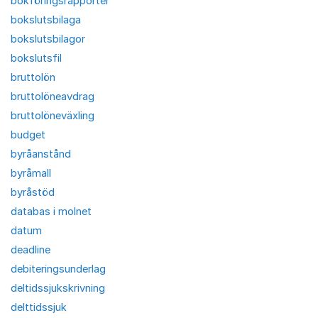
bokföringsrapporter
bokslutsbilaga
bokslutsbilagor
bokslutsfil
bruttolön
bruttolöneavdrag
bruttolöneväxling
budget
byråanstånd
byråmall
byråstöd
databas i molnet
datum
deadline
debiteringsunderlag
deltidssjukskrivning
delttidssjuk