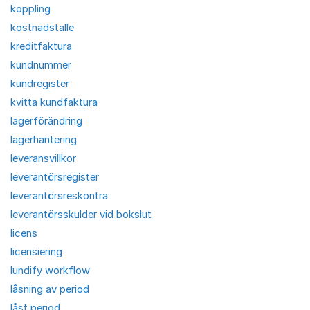
koppling
kostnadställe
kreditfaktura
kundnummer
kundregister
kvitta kundfaktura
lagerförändring
lagerhantering
leveransvillkor
leverantörsregister
leverantörsreskontra
leverantörsskulder vid bokslut
licens
licensiering
lundify workflow
låsning av period
låst period