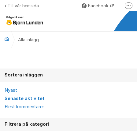
Hoppa till innehåll
Till vår hemsida
Facebook
Fler
LinkedIn
Lundify.com
Alla inlägg
Björnkoll – Blogg
Forum för Lundify
Alla inlägg
Sortera inläggen
Nyast
Senaste aktivitet
Flest kommentarer
Filtrera på kategori