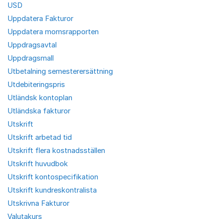
USD
Uppdatera Fakturor
Uppdatera momsrapporten
Uppdragsavtal
Uppdragsmall
Utbetalning semesterersättning
Utdebiteringspris
Utländsk kontoplan
Utländska fakturor
Utskrift
Utskrift arbetad tid
Utskrift flera kostnadsställen
Utskrift huvudbok
Utskrift kontospecifikation
Utskrift kundreskontralista
Utskrivna Fakturor
Valutakurs