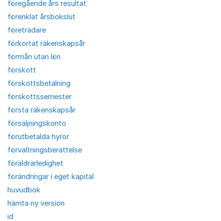
föregående års resultat
förenklat årsbokslut
företrädare
förkortat räkenskapsår
förmån utan lön
förskott
förskottsbetalning
förskottssemester
första räkenskapsår
försäljningskonto
förutbetalda hyror
förvaltningsberättelse
föräldrarledighet
förändringar i eget kapital
huvudbok
hämta ny version
id