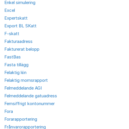
Enkel simulering
Excel
Expertskatt
Export BL SKatt
F-skatt
Fakturaadress
Fakturerat belopp
FastBas
Fasta tillägg
Felaktig lön
Felaktig momsrapport
Felmeddelande AGI
Felmeddelande gatuadress
Femsiffrigt kontonummer
Fora
Forarapportering
Frånvarorapportering