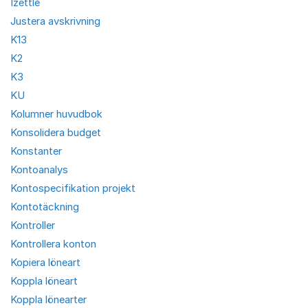
Izettle
Justera avskrivning
K13
K2
K3
KU
Kolumner huvudbok
Konsolidera budget
Konstanter
Kontoanalys
Kontospecifikation projekt
Kontotäckning
Kontroller
Kontrollera konton
Kopiera löneart
Koppla löneart
Koppla lönearter