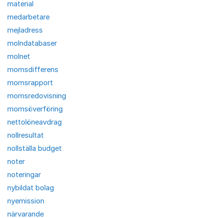
material
medarbetare
mejladress
molndatabaser
molnet
momsdifferens
momsrapport
momsredovisning
momsöverföring
nettolöneavdrag
nollresultat
nollställa budget
noter
noteringar
nybildat bolag
nyemission
närvarande