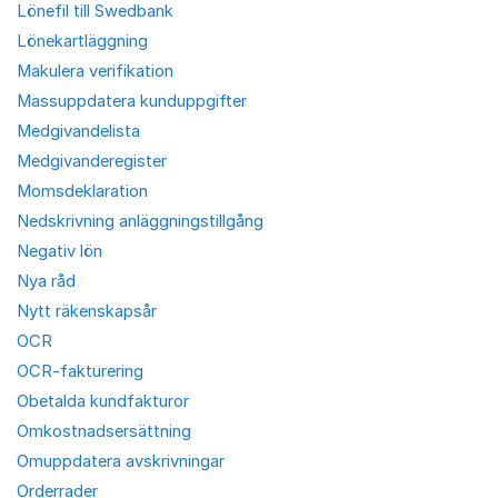
Lönefil till Swedbank
Lönekartläggning
Makulera verifikation
Massuppdatera kunduppgifter
Medgivandelista
Medgivanderegister
Momsdeklaration
Nedskrivning anläggningstillgång
Negativ lön
Nya råd
Nytt räkenskapsår
OCR
OCR-fakturering
Obetalda kundfakturor
Omkostnadsersättning
Omuppdatera avskrivningar
Orderrader