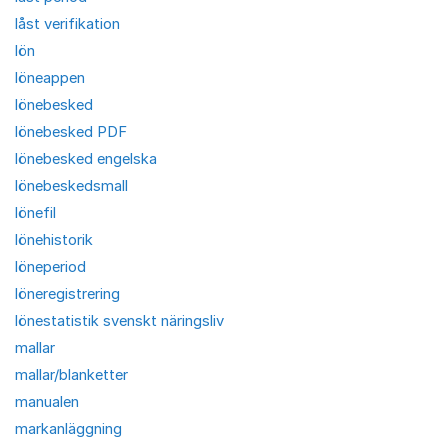
låst verifikation
lön
löneappen
lönebesked
lönebesked PDF
lönebesked engelska
lönebeskedsmall
lönefil
lönehistorik
löneperiod
löneregistrering
lönestatistik svenskt näringsliv
mallar
mallar/blanketter
manualen
markanläggning