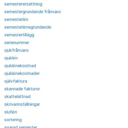
semesterersättning
semestergrundande frånvaro
semesterlön
semesterlönegrundande
semestertillägg
serienummer
sjukfrånvaro
sjuklön
sjuklönekostnad
sjuklönekostnader
självfaktura
skannade fakturor
skattelättnad
skrivarinställningar
slutlön
sortering
sparad semester