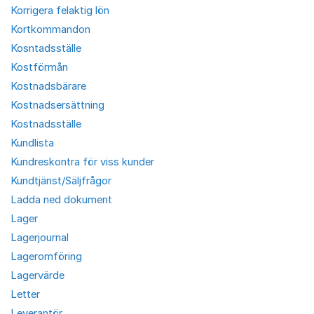
Korrigera felaktig lön
Kortkommandon
Kosntadsställe
Kostförmån
Kostnadsbärare
Kostnadsersättning
Kostnadsställe
Kundlista
Kundreskontra för viss kunder
Kundtjänst/Säljfrågor
Ladda ned dokument
Lager
Lagerjournal
Lageromföring
Lagervärde
Letter
Leverantör