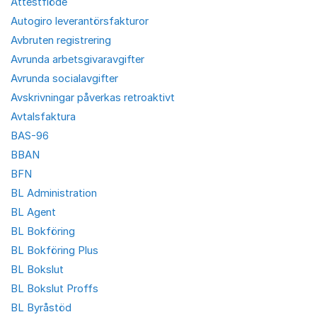
Attestflöde
Autogiro leverantörsfakturor
Avbruten registrering
Avrunda arbetsgivaravgifter
Avrunda socialavgifter
Avskrivningar påverkas retroaktivt
Avtalsfaktura
BAS-96
BBAN
BFN
BL Administration
BL Agent
BL Bokföring
BL Bokföring Plus
BL Bokslut
BL Bokslut Proffs
BL Byråstöd