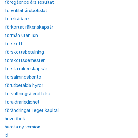
föregående års resultat
förenklat årsbokslut
företrädare
förkortat räkenskapsår
förmån utan lön
förskott
förskottsbetalning
förskottssemester
första räkenskapsår
försäljningskonto
förutbetalda hyror
förvaltningsberättelse
föräldrarledighet
förändringar i eget kapital
huvudbok
hämta ny version
id