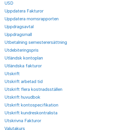
USD
Uppdatera Fakturor
Uppdatera momsrapporten
Uppdragsavtal
Uppdragsmall
Utbetalning semesterersättning
Utdebiteringspris
Utländsk kontoplan
Utländska fakturor
Utskrift
Utskrift arbetad tid
Utskrift flera kostnadsställen
Utskrift huvudbok
Utskrift kontospecifikation
Utskrift kundreskontralista
Utskrivna Fakturor
Valutakurs