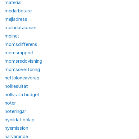
material
medarbetare
mejladress
molndatabaser
molnet
momsdifferens
momsrapport
momsredovisning
momsöverföring
nettolöneavdrag
nollresultat
nollställa budget
noter
noteringar
nybildat bolag
nyemission
närvarande