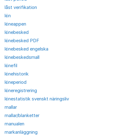
låst verifikation
lön
löneappen
lönebesked
lönebesked PDF
lönebesked engelska
lönebeskedsmall
lönefil
lönehistorik
löneperiod
löneregistrering
lönestatistik svenskt näringsliv
mallar
mallar/blanketter
manualen
markanläggning