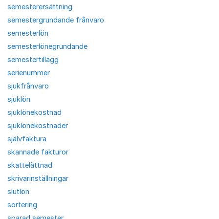
semesterersättning
semestergrundande frånvaro
semesterlön
semesterlönegrundande
semestertillägg
serienummer
sjukfrånvaro
sjuklön
sjuklönekostnad
sjuklönekostnader
självfaktura
skannade fakturor
skattelättnad
skrivarinställningar
slutlön
sortering
sparad semester