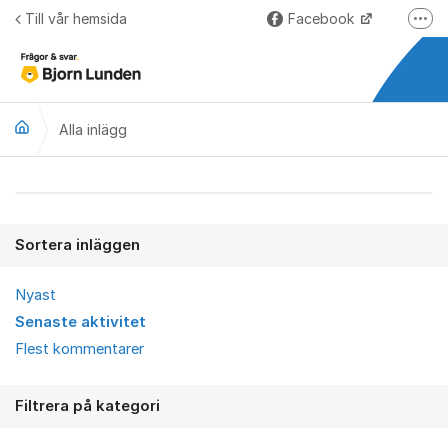
Hoppa till innehåll
Till vår hemsida
Facebook
Fler
LinkedIn
Lundify.com
Alla inlägg
Björnkoll – Blogg
Forum för Lundify
Alla inlägg
Sortera inläggen
Nyast
Senaste aktivitet
Flest kommentarer
Filtrera på kategori