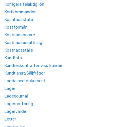
Korrigera felaktig lön
Kortkommandon
Kosntadsställe
Kostförmån
Kostnadsbärare
Kostnadsersättning
Kostnadsställe
Kundlista
Kundreskontra för viss kunder
Kundtjänst/Säljfrågor
Ladda ned dokument
Lager
Lagerjournal
Lageromföring
Lagervärde
Letter
Leverantör