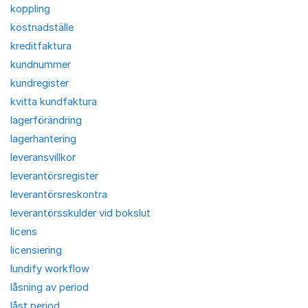
koppling
kostnadställe
kreditfaktura
kundnummer
kundregister
kvitta kundfaktura
lagerförändring
lagerhantering
leveransvillkor
leverantörsregister
leverantörsreskontra
leverantörsskulder vid bokslut
licens
licensiering
lundify workflow
låsning av period
låst period