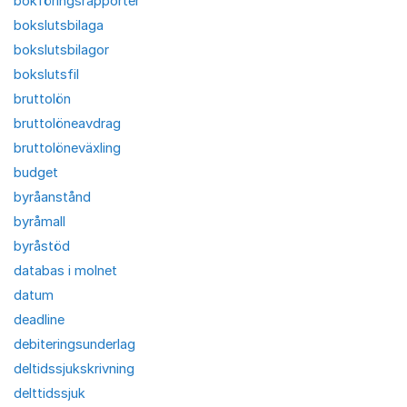
bokföringsrapporter
bokslutsbilaga
bokslutsbilagor
bokslutsfil
bruttolön
bruttolöneavdrag
bruttolöneväxling
budget
byråanstånd
byråmall
byråstöd
databas i molnet
datum
deadline
debiteringsunderlag
deltidssjukskrivning
delttidssjuk