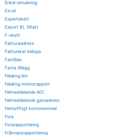
Enkel simulering
Excel
Expertskatt
Export BL SKatt
F-skatt
Fakturaadress
Fakturerat belopp
FastBas
Fasta tillägg
Felaktig lön
Felaktig momsrapport
Felmeddelande AGI
Felmeddelande gatuadress
Femsiffrigt kontonummer
Fora
Forarapportering
Frånvarorapportering