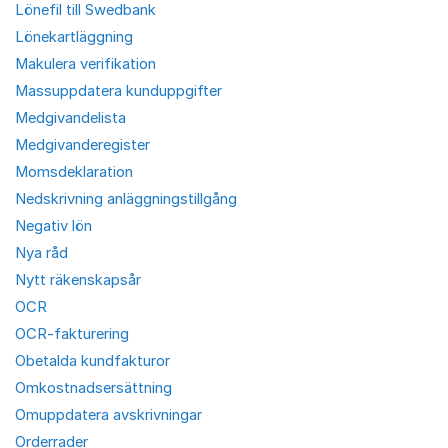
Lönefil till Swedbank
Lönekartläggning
Makulera verifikation
Massuppdatera kunduppgifter
Medgivandelista
Medgivanderegister
Momsdeklaration
Nedskrivning anläggningstillgång
Negativ lön
Nya råd
Nytt räkenskapsår
OCR
OCR-fakturering
Obetalda kundfakturor
Omkostnadsersättning
Omuppdatera avskrivningar
Orderrader