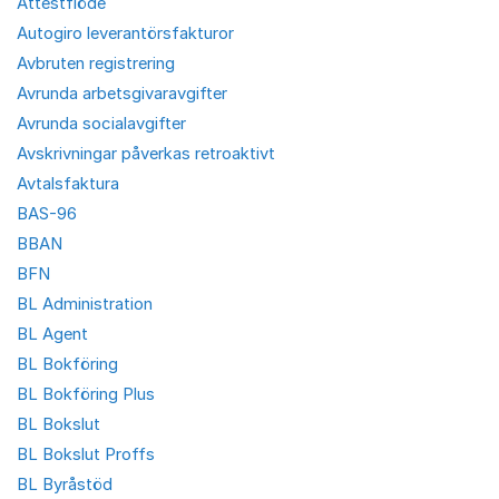
Attestflöde
Autogiro leverantörsfakturor
Avbruten registrering
Avrunda arbetsgivaravgifter
Avrunda socialavgifter
Avskrivningar påverkas retroaktivt
Avtalsfaktura
BAS-96
BBAN
BFN
BL Administration
BL Agent
BL Bokföring
BL Bokföring Plus
BL Bokslut
BL Bokslut Proffs
BL Byråstöd