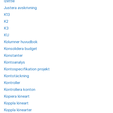
Izettle
Justera avskrivning
K13
K2
K3
KU
Kolumner huvudbok
Konsolidera budget
Konstanter
Kontoanalys
Kontospecifikation projekt
Kontotäckning
Kontroller
Kontrollera konton
Kopiera löneart
Koppla löneart
Koppla lönearter