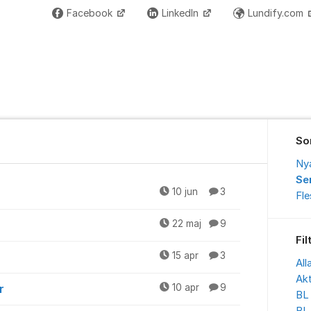
Facebook
LinkedIn
Lundify.com
So
Ny
Se
10 jun
3
Fl
22 maj
9
Fil
15 apr
3
All
Akt
r
10 apr
9
BL 