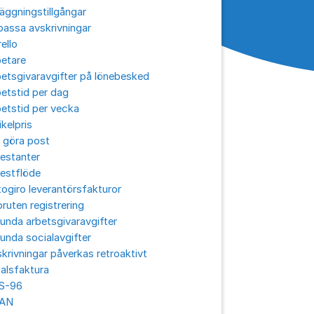
äggningstillgångar
assa avskrivningar
ello
betare
etsgivaravgifter på lönebesked
etstid per dag
etstid per vecka
ikelpris
 göra post
estanter
estflöde
ogiro leverantörsfakturor
ruten registrering
unda arbetsgivaravgifter
unda socialavgifter
krivningar påverkas retroaktivt
alsfaktura
S-96
AN