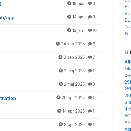
BL 
?
18 mar
3
BL
BL
bb/app
14 jan
3
BL
Te
13 jan
16
Kun
24 sep 2025
6
Fil
3 sep 2025
7
All
Inl
2 maj 2025
1
0-
25
2 maj 2025
3
25
25
tration
29 apr 2025
1
3 d
4 d
14 apr 2025
1
AG
AP
8 apr 2025
1
Adr