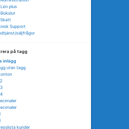
Administration
 Lön plus
 Bokslut
 Skatt
knisk Support
dtjänst/säljfrågor
trera på tagg
a inlägg
ägg utan tagg
konton
12
13
14
ecimaler
ecimaler
I
I
esslista kunder