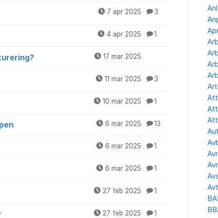
Anl
7 apr 2025
3
Anp
Apr
4 apr 2025
1
Ar
Arb
turering?
17 mar 2025
Arb
Arb
11 mar 2025
3
Art
Att
10 mar 2025
1
Att
Att
ppen
6 mar 2025
13
Aut
Avb
6 mar 2025
1
Avr
Avr
6 mar 2025
1
Avs
Avt
27 feb 2025
1
BA
BB
r
27 feb 2025
1