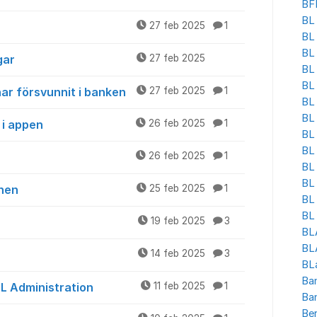
BF
BL 
27 feb 2025
1
BL
BL
gar
27 feb 2025
BL 
BL
ar försvunnit i banken
27 feb 2025
1
BL 
BL
 i appen
26 feb 2025
1
BL 
BL
26 feb 2025
1
BL
BL 
onen
25 feb 2025
1
BL
BL 
19 feb 2025
3
BL
BLA
14 feb 2025
3
BL
Ban
L Administration
11 feb 2025
1
Ba
Be