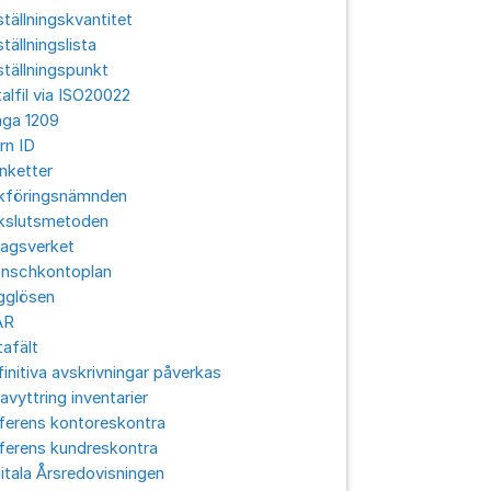
tällningskvantitet
tällningslista
tällningspunkt
alfil via ISO20022
aga 1209
rn ID
nketter
kföringsnämnden
kslutsmetoden
lagsverket
anschkontoplan
gglösen
ÅR
afält
initiva avskrivningar påverkas
avyttring inventarier
ferens kontoreskontra
ferens kundreskontra
itala Årsredovisningen