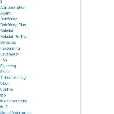
N
Administration
 Agent
 Bokföring
Bokföring Plus
 Bokslut
Bokslut Proffs
 Byråstöd
Fakturering
 Leverantör
 Lön
Signering
 Skatt
Tidredovisning
A Lön
 online
app
k och betalning
nk-ID
räknad årsinkomst