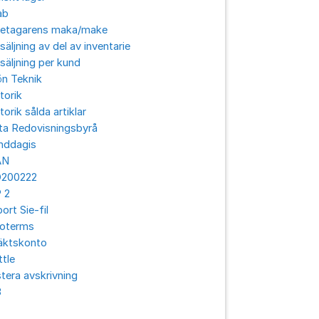
ab
retagarens maka/make
säljning av del av inventarie
säljning per kund
ön Teknik
torik
torik sålda artiklar
ta Redovisningsbyrå
nddagis
AN
O200222
 2
ort Sie-fil
coterms
äktskonto
ttle
tera avskrivning
3