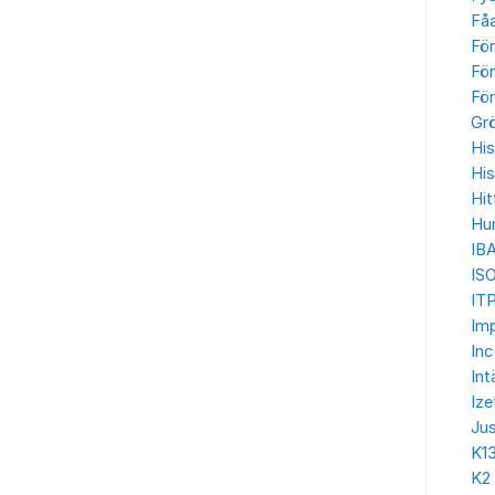
Få
Fö
För
För
Gr
His
His
Hit
Hu
IB
IS
ITP
Imp
In
Int
Ize
Jus
K1
K2