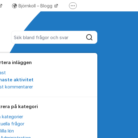
Björnkoll – Blogg
Fler supportlänkar
Forum för Lundify
Sök bland alla inlägg
Sök
rtera inläggen
ast
naste aktivitet
est kommentarer
trera på kategori
a kategorier
uella frågor
lilla lön