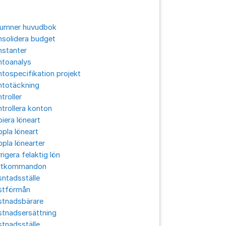
lumner huvudbok
solidera budget
nstanter
ntoanalys
tospecifikation projekt
ntotäckning
troller
trollera konton
iera löneart
pla löneart
pla lönearter
rigera felaktig lön
rtkommandon
ntadsställe
stförmån
stnadsbärare
stnadsersättning
tnadsställe