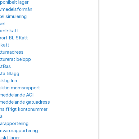
ponibelt lager
ivmedelsförmån
el simulering
cel
pertskatt
port BL SKatt
skatt
kturaadress
turerat belopp
stBas
ta tillägg
aktig lön
laktig momsrapport
lmeddelande AGI
lmeddelande gatuadress
msiffrigt kontonummer
ra
arapportering
nvarorapportering
iskt lager